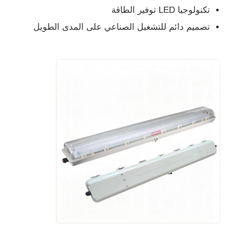
تكنولوجيا LED توفير الطاقة
تصميم دائم للتشغيل الصناعي على المدى الطويل
جولة في المعمل
ضبط الجودة
اتصل بنا
طلب اقتباس
إضاءة مقاومة للانفجار
ضوء إنذار مقاوم للانفجار
مروحة مقاومة للانفجار