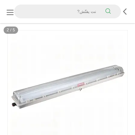
2
/
5