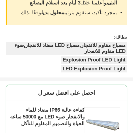
التثبيت
وأعلمنا خلال
3 أيام بعد استلام البضائع
بمجرد تأكيد، سنقوم بترتيب
محلول بديل
وفقًا لذلك
بطاقة:
مصباح مقاوم للانفجار,مصباح LED مضاد للانفجار,ضوء
LED مقاوم للانفجار
Explosion Proof LED Light
LED Explosion Proof Light
احصل على افضل سعر ل
كفاءة عالية IP66 مضاد للماء
والانفجار ضوء LED مع 50000 ساعة
الحياة والتصميم المقاوم للتآكل