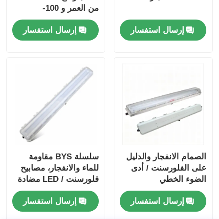
من العمر و 100-
277VAC الجهد العريض
إرسال استفسار
إرسال استفسار
للمناطق الخطرة
الصمام الانفجار والدليل
سلسلة BYS مقاومة
على الفلورسنت / أدى
للماء والانفجار، مصابيح
الضوء الخطي
فلورسنت / LED مضادة
للتآكل
إرسال استفسار
إرسال استفسار