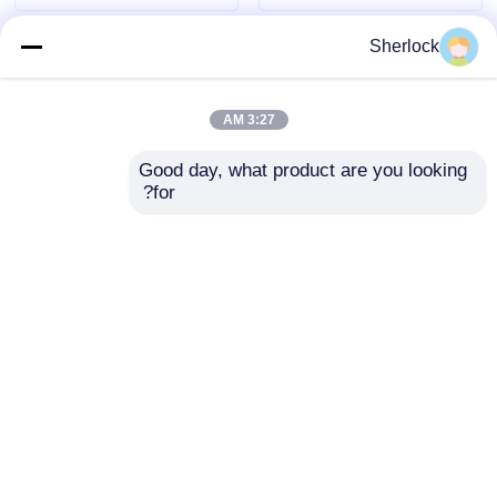
Sherlock
3:27 AM
Good day, what product are you looking 
for?
سقف غطاء بلاستيكي
مصباح LED مضاد
4FT LED ضوء أنبوب
للانفجار للمناطق الخطرة
فلوروسنتي مضاد
مع البناء المستدام
للانفجار / مصباح LED
إرسال استفسار
إرسال استفسار
منزل
حول نا
اتصل بنا
Desktop Site
خريطة الموقع
سياسة الخصوصية