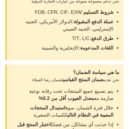
نحن ندعم مجموعة متنوعة من خيارات التجارة الدولية:
شروط التسليم:
FOB، CFR، CIF، EXW
عملة الدفع المقبولة:
الدولار الأمريكي، الجنيه
الإسترليني، الجنيه الصيني
طرق الدفع:
T/T، L/C
اللغات المدعومة:
الإنجليزية والصينية
ما هي سياسة الضمان؟
ضمان المنتج القياسي
نحن نقدم
لضمان رضا العملاء
يتم تصنيع جميع المنتجات تحت رقابة نوعية
صارمة مع
معدل العيوب أقل من 0.2%
خلال فترة الضمان، سوف
استبدال المنتجات
المعيبة في النظام التالي
للكميات الصغيرة
إذا حدثت أي مشاكل، من فضلك
اختبار المنتج قبل