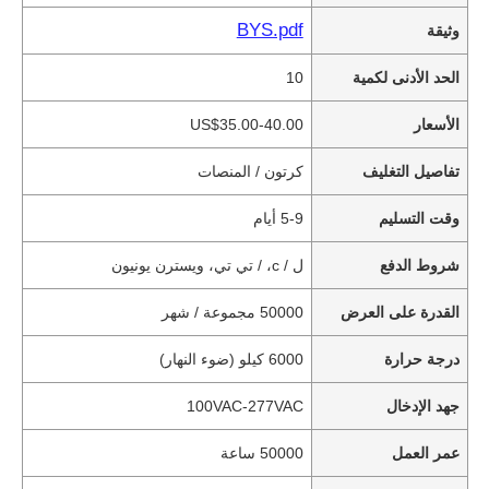
BYS.pdf
وثيقة
الحد الأدنى لكمية
10
الأسعار
US$35.00-40.00
تفاصيل التغليف
كرتون / المنصات
وقت التسليم
5-9 أيام
شروط الدفع
ل / c، / تي تي، ويسترن يونيون
القدرة على العرض
50000 مجموعة / شهر
درجة حرارة
6000 كيلو (ضوء النهار)
جهد الإدخال
100VAC-277VAC
عمر العمل
50000 ساعة