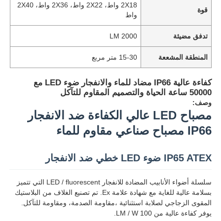
2X18 واط، 2X22 واط، 2X36 واط، 2X40
قوة
واط
تدفق مضيئة
2000 LM
المنطقة المشععة
15-30 متر مربع
كفاءة عالية IP66 مضاد للماء والانفجار ضوء LED مع
50000 ساعة الحياة والتصميم المقاوم للتآكل
وصف:
مصباح LED عالي الكفاءة ضد الانفجار
IP66 مصباح صناعي مقاوم للماء
IP65 ATEX ضوء LED خطي ضد الانفجار
سلسلة أضواء الأنابيب المضادة للانفجار LED / fluorescent التي تتميز
بسلامة عالية للغاية مع شهادة علامة Ex. تم تصنيع الغلاف من البلاستيك
المقوى الزجاجي لصلابة استثنائية ،مقاومة الصدمة، ومقاومة للتآكل.
يوفر كفاءة عالية من 100 LM / W.