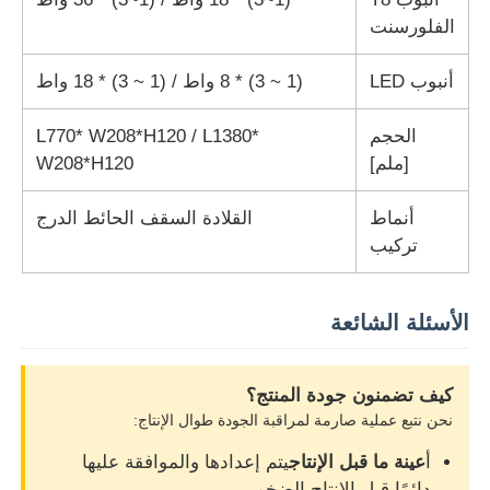
الفلورسنت
أنبوب LED
(1 ~ 3) * 8 واط / (1 ~ 3) * 18 واط
الحجم
L770* W208*H120 / L1380*
[ملم]
W208*H120
أنماط
القلادة السقف الحائط الدرج
تركيب
الأسئلة الشائعة
كيف تضمنون جودة المنتج؟
نحن نتبع عملية صارمة لمراقبة الجودة طوال الإنتاج:
أ
عينة ما قبل الإنتاج
يتم إعدادها والموافقة عليها
دائمًا قبل الإنتاج الضخم