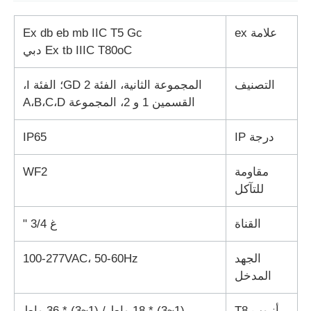
علامة ex
Ex db eb mb IIC T5 Gc
Ex tb IIIC T80oC دبي
التصنيف
المجموعة الثانية، الفئة 2 GD؛ الفئة I،
القسمين 1 و 2، المجموعة A،B،C،D
درجة IP
IP65
مقاومة
WF2
للتآكل
القناة
غ 3/4 "
الجهد
100-277VAC، 50-60Hz
المدخل
أنبوب T8
(1~3) * 18 واط / (1~3) * 36 واط