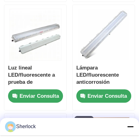
Luz lineal
Lámpara
LED/fluorescente a
LED/fluorescente
prueba de
anticorrosión
explosiones
resistente al agua y a
Enviar Consulta
Enviar Consulta
prueba de
explosiones serie
BYS
Sherlock