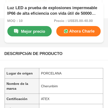
Luz LED a prueba de explosiones impermeable
IP66 de alta eficiencia con vida útil de 50000
horas y diseño resistente a la corrosión
MOQ：10
Precio：US$35.00-40.00
Ahora Charle
Mejor precio
DESCRIPCIóN DE PRODUCTO
Lugar de origen
PORCELANA
Nombre de la
Cherunbim
marca
Certificación
ATEX