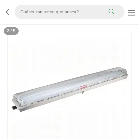
2
/
5