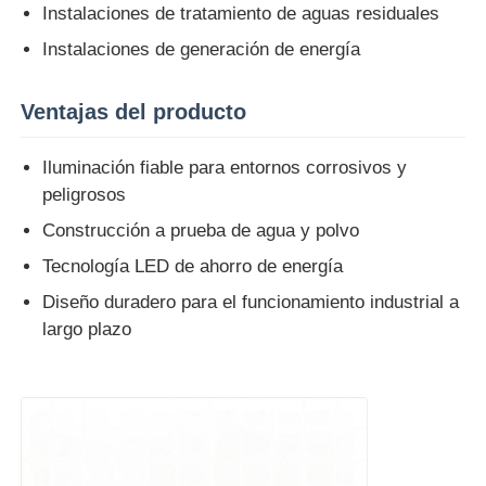
Instalaciones de tratamiento de aguas residuales
Instalaciones de generación de energía
Visita a la fábrica
Ventajas del producto
Control de Calidad
Iluminación fiable para entornos corrosivos y
peligrosos
Contacto
Construcción a prueba de agua y polvo
Tecnología LED de ahorro de energía
Solicitar una cotización
Diseño duradero para el funcionamiento industrial a
largo plazo
Iluminación a prueba de explosiones
Luz a prueba de explosiones de la alarma
ventilador a prueba de explosiones