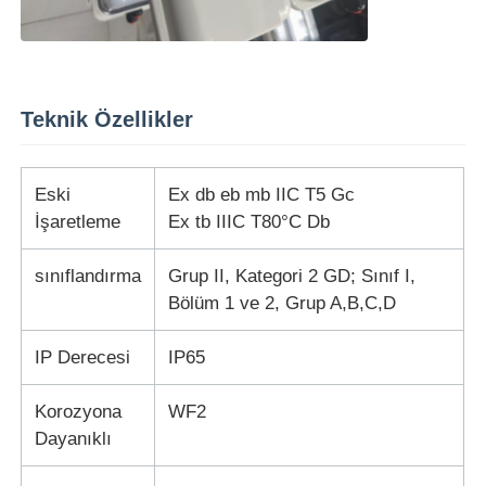
Teknik Özellikler
Eski
Ex db eb mb IIC T5 Gc
İşaretleme
Ex tb IIIC T80°C Db
sınıflandırma
Grup II, Kategori 2 GD; Sınıf I,
Bölüm 1 ve 2, Grup A,B,C,D
IP Derecesi
IP65
Korozyona
WF2
Dayanıklı