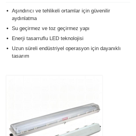
Aşındırıcı ve tehlikeli ortamlar için güvenilir
Fabrika turu
aydınlatma
Su geçirmez ve toz geçirmez yapı
Kalite kontrol
Enerji tasarruflu LED teknolojisi
Uzun süreli endüstriyel operasyon için dayanıklı
tasarım
Bize ulaşın
Teklif isteği
Patlama Korumalı Aydınlatma
Patlamaya Dayanıklı Alarm Işığı
patlamaya dayanıklı fan