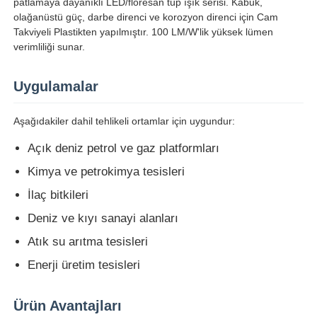
patlamaya dayanıklı LED/floresan tüp ışık serisi. Kabuk,
olağanüstü güç, darbe direnci ve korozyon direnci için Cam
Takviyeli Plastikten yapılmıştır. 100 LM/W'lik yüksek lümen
verimliliği sunar.
Uygulamalar
Aşağıdakiler dahil tehlikeli ortamlar için uygundur:
Açık deniz petrol ve gaz platformları
Kimya ve petrokimya tesisleri
İlaç bitkileri
Deniz ve kıyı sanayi alanları
Ana sayfa
Atık su arıtma tesisleri
Enerji üretim tesisleri
Ürünler
Ürün Avantajları
Hakkımızda