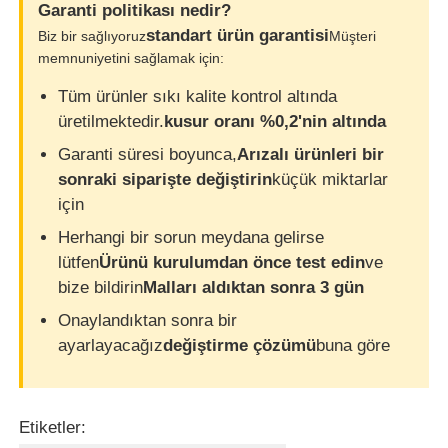
Garanti politikası nedir?
standart ürün garantisi
Biz bir sağlıyoruz
Müşteri
memnuniyetini sağlamak için:
Tüm ürünler sıkı kalite kontrol altında
üretilmektedir.
kusur oranı %0,2'nin altında
Garanti süresi boyunca,
Arızalı ürünleri bir
sonraki siparişte değiştirin
küçük miktarlar
için
Herhangi bir sorun meydana gelirse
lütfen
Ürünü kurulumdan önce test edin
ve
bize bildirin
Malları aldıktan sonra 3 gün
Onaylandıktan sonra bir
ayarlayacağız
değiştirme çözümü
buna göre
Etiketler: