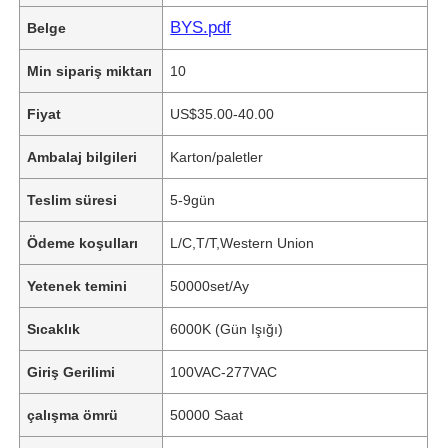
BYS.pdf
Belge
Min sipariş miktarı
10
Fiyat
US$35.00-40.00
Ambalaj bilgileri
Karton/paletler
Teslim süresi
5-9gün
Ödeme koşulları
L/C,T/T,Western Union
Yetenek temini
50000set/Ay
Sıcaklık
6000K (Gün Işığı)
Giriş Gerilimi
100VAC-277VAC
çalışma ömrü
50000 Saat