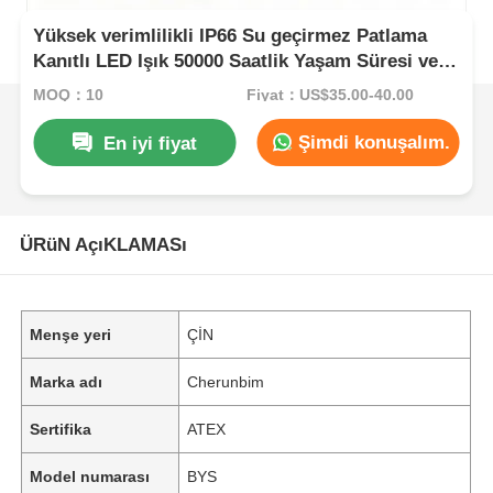
Yüksek verimlilikli IP66 Su geçirmez Patlama
Kanıtlı LED Işık 50000 Saatlik Yaşam Süresi ve
Korozyona Dirençli Tasarım
MOQ：10
Fiyat：US$35.00-40.00
Şimdi konuşalım.
En iyi fiyat
ÜRüN AçıKLAMASı
Menşe yeri
ÇİN
Marka adı
Cherunbim
Sertifika
ATEX
Model numarası
BYS