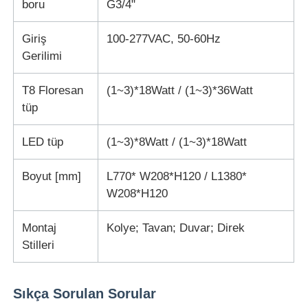
boru
G3/4"
Giriş
100-277VAC, 50-60Hz
Gerilimi
T8 Floresan
(1~3)*18Watt / (1~3)*36Watt
tüp
LED tüp
(1~3)*8Watt / (1~3)*18Watt
Boyut [mm]
L770* W208*H120 / L1380*
W208*H120
Montaj
Kolye; Tavan; Duvar; Direk
Stilleri
Sıkça Sorulan Sorular