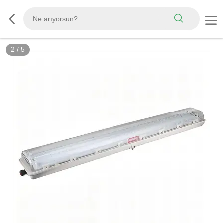
2
/
5