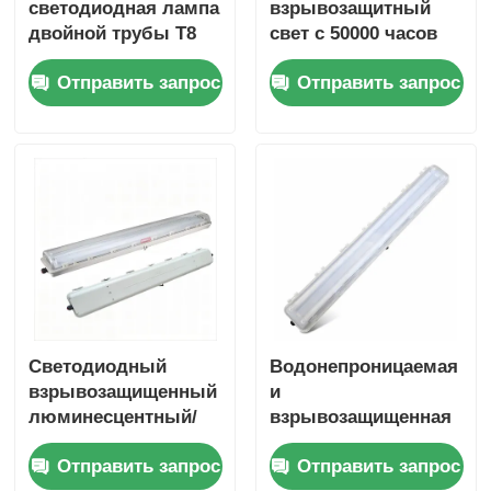
светодиодная лампа
взрывозащитный
двойной трубы T8
свет с 50000 часов
светодиодная лампа
службы и 100-
Отправить запрос
Отправить запрос
люминесцентной
277VAC широкое
трубы светодиодная
напряжение для
лампа
опасных зон
промышленности
Светодиодный
Водонепроницаемая
взрывозащищенный
и
люминесцентный/
взрывозащищенная
светодиодный
антикоррозийная
Отправить запрос
Отправить запрос
линейный
люминесцентная/