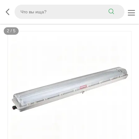
2
/
5