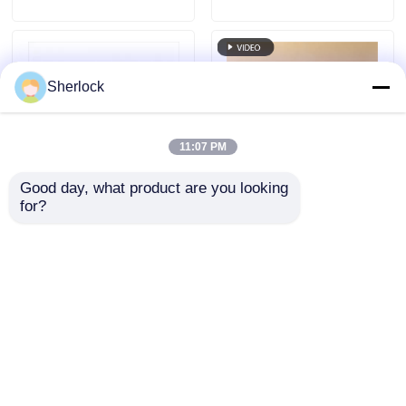
светильник
светодиодная лампа
серии BYS
Sherlock
11:07 PM
Good day, what product are you looking 
for?
Пластмассовая
Взрывозащищенный
крышка потолка 4FT
светодиодный
светодиодный
прожектор для
взрывозащитный
опасных зон с
Отправить запрос
Отправить запрос
люминесцентный
прочной
трубный свет/
конструкцией
люминесцентная
лампа
Главная страница
Карта сайта
контактные данные
Desktop Site