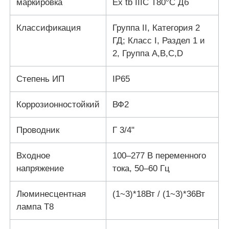
маркировка
Ex tb IIIC T80°C Дб
Классификация
Группа II, Категория 2
ГД; Класс I, Раздел 1 и
2, Группа A,B,C,D
Степень ИП
IP65
Коррозионностойкий
ВФ2
Проводник
Г 3/4"
Входное
100–277 В переменного
напряжение
тока, 50–60 Гц
Люминесцентная
(1~3)*18Вт / (1~3)*36Вт
лампа Т8