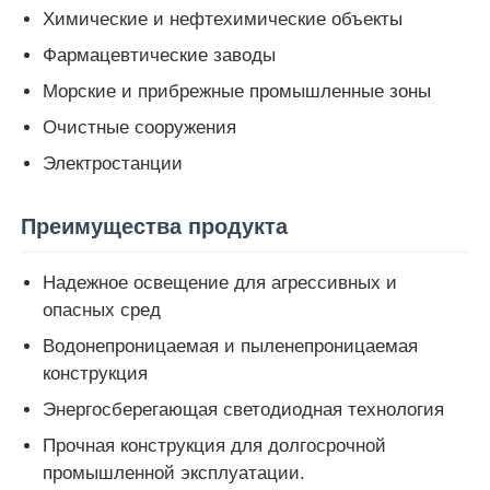
Химические и нефтехимические объекты
Фармацевтические заводы
Наша фабрика
Морские и прибрежные промышленные зоны
Очистные сооружения
контроль качества
Электростанции
контактные данные
Преимущества продукта
Отправить запрос
Надежное освещение для агрессивных и
опасных сред
Взрывозащищенное освещение
Водонепроницаемая и пыленепроницаемая
конструкция
Энергосберегающая светодиодная технология
Взрывозащищенный свет сигнала тревоги
Прочная конструкция для долгосрочной
промышленной эксплуатации.
взрывозащищенный вентилятор