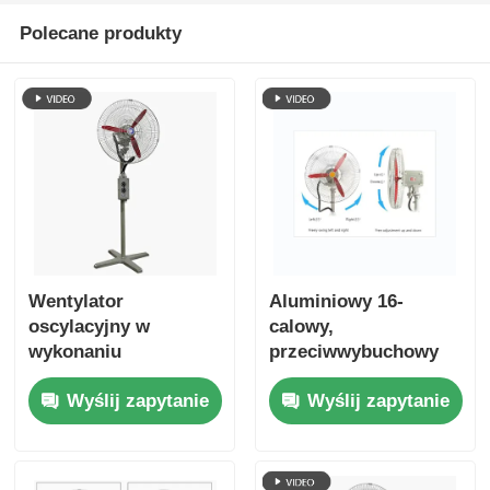
Polecane produkty
Wentylator
Aluminiowy 16-
oscylacyjny w
calowy,
wykonaniu
przeciwwybuchowy
przeciwwybuchowym
wentylator
Wyślij zapytanie
Wyślij zapytanie
ATEX do stosowania
oscylacyjny ATEX,
w strefach 1 i 2
montowany na
ścianie