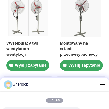
Występujący typ
Montowany na
wentylatora
ścianie,
wentylacji
przeciwwybuchowy
przemysłowej do
wentylator
Wyślij zapytanie
Wyślij zapytanie
instalacji naftowych /
oscylacyjny do
gazowych
stosowania w
lokalizacjach
niebezpiecznych
Sherlock
4:51 AM