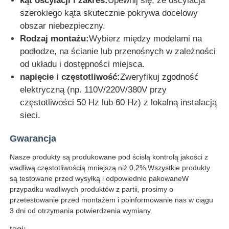
kąt oscylacji i zakres:
Upewnij się, że oscylacja
szerokiego kąta skutecznie pokrywa docelowy
obszar niebezpieczny.
Rodzaj montażu:
Wybierz między modelami na
podłodze, na ścianie lub przenośnych w zależności
od układu i dostępności miejsca.
napięcie i częstotliwość:
Zweryfikuj zgodność
elektryczną (np. 110V/220V/380V przy
częstotliwości 50 Hz lub 60 Hz) z lokalną instalacją
sieci.
Gwarancja
Nasze produkty są produkowane pod ścisłą kontrolą jakości z
wadliwą częstotliwością mniejszą niż 0,2%.Wszystkie produkty
są testowane przed wysyłką i odpowiednio pakowaneW
przypadku wadliwych produktów z partii, prosimy o
przetestowanie przed montażem i poinformowanie nas w ciągu
3 dni od otrzymania potwierdzenia wymiany.