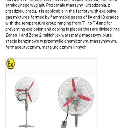
atrakcyjnego wyglądu.Pozostałe maszyny i urządzenia, z 
przedziału prądu, it is applicable in the factory with explosive 
gas mixtures formed by flammable gases of IIA and IIB grades 
with the temperature group ranging from T1 to T4 and for 
preventing explosion and cooling in places that are divided into 
Zones 1 and Zone 2, takich jak warsztaty, magazyny, biura i 
stacje benzynowe w przemyśle chemicznym, maszynowym, 
farmaceutycznym, metalurgicznym i innych.
Dom
Produkty
O nas