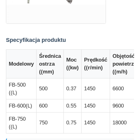
Wycieczka po fabryce
Kontrola jakości
Specyfikacja produktu
Średnica
Objętość
Skontaktuj się z nami
Moc
Prędkość
Modelowy
ostrza
powietrza
((kw)
((r/min)
((mm)
((m/h)
Poprosić o wycenę
FB-500
500
0.37
1450
6600
((L)
Oświetlenie przeciwwybuchowe
FB-600(L)
600
0.55
1450
9600
Lampka alarmowa przeciwwybuchowa
FB-750
750
0.75
1450
18000
((L)
wentylator przeciwwybuchowy