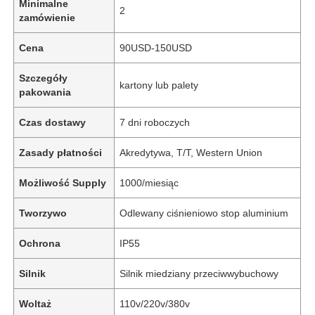
Minimalne
2
zamówienie
Cena
90USD-150USD
Szczegóły
kartony lub palety
pakowania
Czas dostawy
7 dni roboczych
Zasady płatności
Akredytywa, T/T, Western Union
Możliwość Supply
1000/miesiąc
Tworzywo
Odlewany ciśnieniowo stop aluminium
Ochrona
IP55
Silnik
Silnik miedziany przeciwwybuchowy
Woltaż
110v/220v/380v