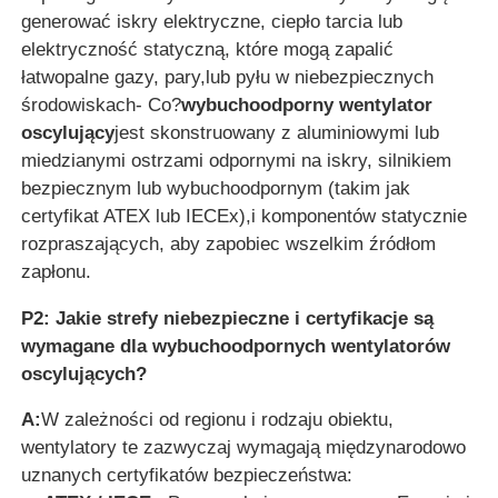
generować iskry elektryczne, ciepło tarcia lub
elektryczność statyczną, które mogą zapalić
łatwopalne gazy, pary,lub pyłu w niebezpiecznych
środowiskach- Co?
wybuchoodporny wentylator
oscylujący
jest skonstruowany z aluminiowymi lub
miedzianymi ostrzami odpornymi na iskry, silnikiem
bezpiecznym lub wybuchoodpornym (takim jak
certyfikat ATEX lub IECEx),i komponentów statycznie
rozpraszających, aby zapobiec wszelkim źródłom
zapłonu.
P2: Jakie strefy niebezpieczne i certyfikacje są
wymagane dla wybuchoodpornych wentylatorów
oscylujących?
A:
W zależności od regionu i rodzaju obiektu,
wentylatory te zazwyczaj wymagają międzynarodowo
uznanych certyfikatów bezpieczeństwa: