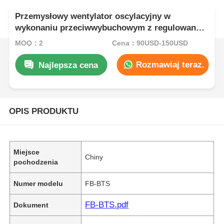
Przemysłowy wentylator oscylacyjny w
wykonaniu przeciwwybuchowym z regulowaną
oscylacją
MOQ：2
Cena：90USD-150USD
Rozmawiaj teraz.
Najlepsza cena
OPIS PRODUKTU
Miejsce
Chiny
pochodzenia
Numer modelu
FB-BTS
FB-BTS.pdf
Dokument