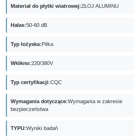
Materiał do płytki wiatrowej:
ZŁOJ ALUMINU
Explosion Proof Box
Hałas:
50-60 dB
wyłącznik przeciwwybuchowy
Typ łożyska:
Piłka
Glandy kablowe zabezpieczone przed wybuchem
Włókno:
220/380V
wtyczka i gniazdo przeciwwybuchowe
Typ certyfikacji:
CQC
Wymagania dotyczące:
Wymagania w zakresie
bezpieczeństwa
TYPU:
Wyniki badań