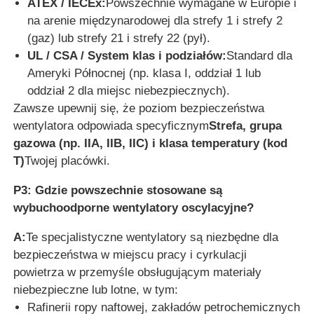
ATEX / IECEx:
Powszechnie wymagane w Europie i
na arenie międzynarodowej dla strefy 1 i strefy 2
(gaz) lub strefy 21 i strefy 22 (pył).
UL / CSA / System klas i podziałów:
Standard dla
Ameryki Północnej (np. klasa I, oddział 1 lub
oddział 2 dla miejsc niebezpiecznych).
Zawsze upewnij się, że poziom bezpieczeństwa
wentylatora odpowiada specyficznym
Strefa, grupa
gazowa (np. IIA, IIB, IIC) i klasa temperatury (kod
T)
Twojej placówki.
P3: Gdzie powszechnie stosowane są
wybuchoodporne wentylatory oscylacyjne?
A:
Te specjalistyczne wentylatory są niezbędne dla
bezpieczeństwa w miejscu pracy i cyrkulacji
powietrza w przemyśle obsługującym materiały
niebezpieczne lub lotne, w tym:
Rafinerii ropy naftowej, zakładów petrochemicznych