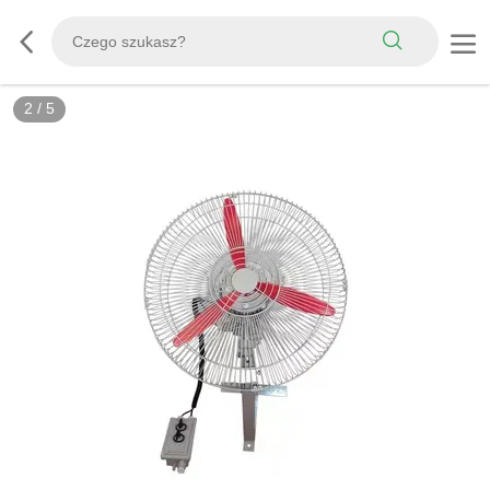
3
/
5