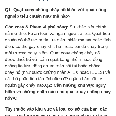
Q1: Quạt xoay chống cháy nổ khác với quạt công
nghiệp tiêu chuẩn như thế nào?
Góc xoay & Phạm vi phủ sóng:
Sự khác biệt chính
nằm ở thiết kế an toàn và ngăn ngừa tia lửa. Quạt tiêu
chuẩn có thể tạo ra tia lửa điện, nhiệt ma sát hoặc tĩnh
điện, có thể gây cháy khí, hơi hoặc bụi dễ cháy trong
môi trường nguy hiểm. Quạt xoay chống cháy nổ
được thiết kế với cánh quạt bằng nhôm hoặc đồng
chống tia lửa, động cơ an toàn nội tại hoặc chống
cháy nổ (như được chứng nhận ATEX hoặc IECEx) và
các bộ phận tiêu tán tĩnh điện để ngăn chặn bất kỳ
nguồn gây cháy nào.
Q2: Cần những khu vực nguy
hiểm và chứng nhận nào cho quạt xoay chống cháy
nổ?
A:
Tùy thuộc vào khu vực và loại cơ sở của bạn, các
quạt này thường yêu cầu các chứng nhận an toàn