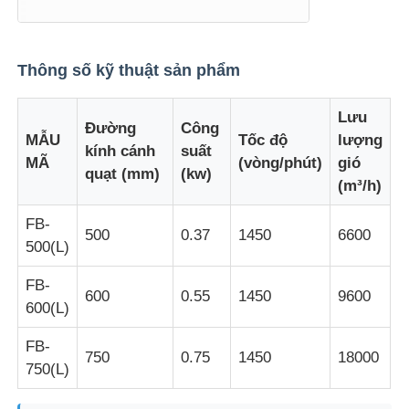
Tham quan nhà máy
Thông số kỹ thuật sản phẩm
Kiểm soát chất lượng
Lưu
Đường
Công
MẪU
Tốc độ
lượng
kính cánh
suất
MÃ
(vòng/phút)
gió
Liên hệ chúng tôi
quạt (mm)
(kw)
(m³/h)
FB-
Yêu cầu báo giá
500
0.37
1450
6600
500(L)
Chiếu sáng chống cháy nổ
FB-
600
0.55
1450
9600
600(L)
Đèn báo cháy nổ
FB-
750
0.75
1450
18000
750(L)
quạt chống cháy nổ