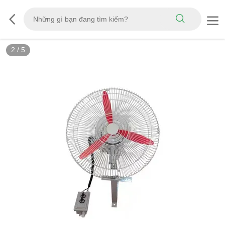
3
/
5