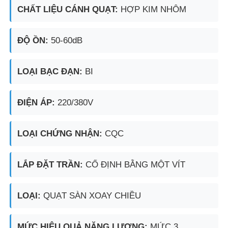
CHẤT LIỆU CÁNH QUẠT:
HỢP KIM NHÔM
Hộp chống nổ
ĐỘ ỒN:
50-60dB
công tắc chống cháy nổ
LOẠI BẠC ĐẠN:
BI
Các tuyến cáp chống nổ
ĐIỆN ÁP:
220/380V
phích cắm và ổ cắm chống cháy nổ
LOẠI CHỨNG NHẬN:
CQC
LẮP ĐẶT TRẦN:
CỐ ĐỊNH BẰNG MỘT VÍT
LOẠI:
QUẠT SÀN XOAY CHIỀU
MỨC HIỆU QUẢ NĂNG LƯỢNG:
MỨC 3