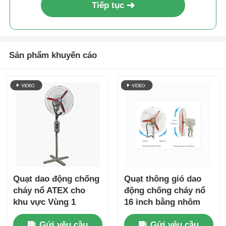
Tiếp tục
Sản phẩm khuyến cáo
Quạt dao động chống
Quạt thông gió dao
cháy nổ ATEX cho
động chống cháy nổ
khu vực Vùng 1
16 inch bằng nhôm
&amp; Vùng 2
ATEX gắn trên tường
Gửi yêu cầu
Gửi yêu cầu