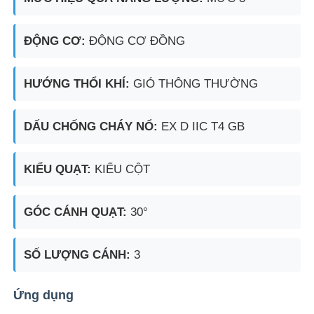
ĐỘNG CƠ:
ĐỘNG CƠ ĐỒNG
HƯỚNG THỔI KHÍ:
GIÓ THÔNG THƯỜNG
DẤU CHỐNG CHÁY NỔ:
EX D IIC T4 GB
KIỂU QUẠT:
KIỂU CỘT
GÓC CÁNH QUẠT:
30°
SỐ LƯỢNG CÁNH:
3
Ứng dụng