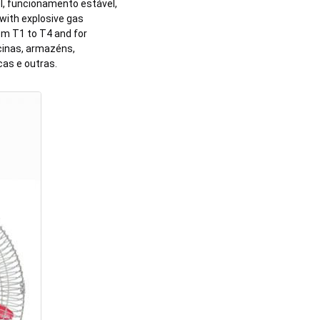
, funcionamento estável, 
with explosive gas 
m T1 to T4 and for 
cinas, armazéns, 
cas e outras.