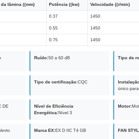
 da lâmina ((mm)
Potência ((kw)
Velocidade ((r/min)
0.37
1450
0.55
1450
0.75
1450
e
Ruído:
50 a 60 dB
Tipo de r
Tipo de certificação:
CQC
Instalaçã
único para
C DE
Nível de Eficiência
Motor:
Mot
Energética:
Nível 3
Vento
Marca EX:
EX D IIC T4 GB
FAN STYL