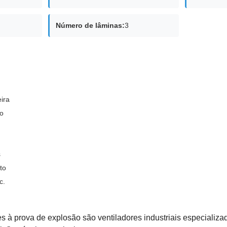
Número de lâminas:
3
ira
o
s
to
c.
es à prova de explosão são ventiladores industriais especializ