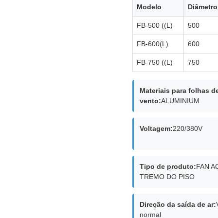
Modelo
Diâmetro
FB-500 ((L)
500
FB-600(L)
600
FB-750 ((L)
750
Materiais para folhas d
vento:
ALUMINIUM
Voltagem:
220/380V
Tipo de produto:
FAN A
TREMO DO PISO
Direção da saída de ar:
normal