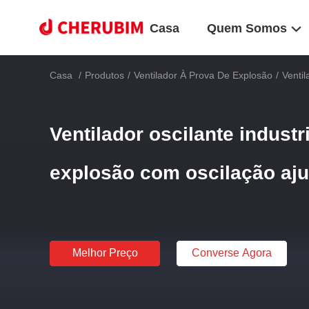
Casa
Quem Somos
Casa
/
Produtos
/
Ventilador À Prova De Explosão
/
Ventil
Ventilador oscilante industr
explosão com oscilação aju
Melhor Preço
Converse Agora