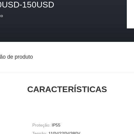
0USD-150USD
ço
ão de produto
CARACTERÍSTICAS
Proteção:
IP55
Tensão:
110V/220V/380V