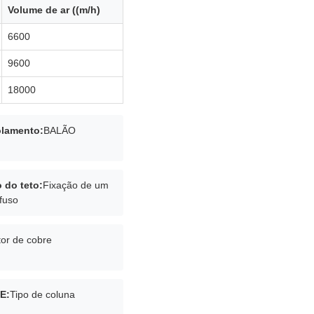
Volume de ar ((m/h)
6600
9600
18000
olamento:
BALÃO
o do teto:
Fixação de um
fuso
or de cobre
E:
Tipo de coluna