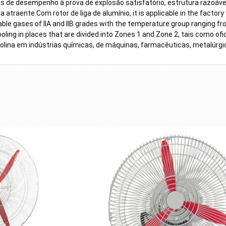
 de desempenho à prova de explosão satisfatório, estrutura razoável
atraente.Com rotor de liga de alumínio, it is applicable in the factory 
le gases of IIA and IIB grades with the temperature group ranging fro
oling in places that are divided into Zones 1 and Zone 2, tais como ofi
solina em indústrias químicas, de máquinas, farmacêuticas, metalúrgi