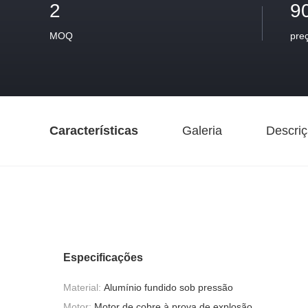
2
9
MOQ
pre
Características
Galeria
Descriç
Especificações
Material:
Alumínio fundido sob pressão
Motor:
Motor de cobre à prova de explosão