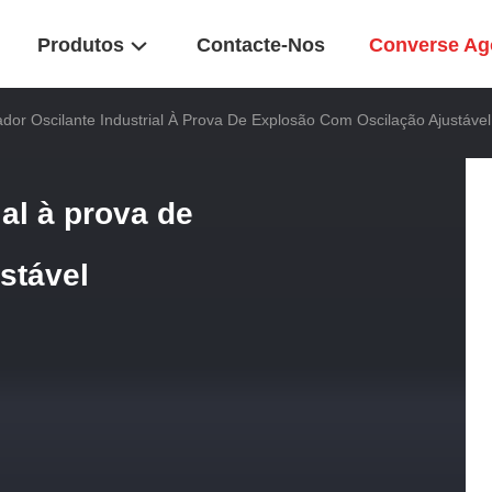
Produtos
Contacte-Nos
Converse Ag
ador Oscilante Industrial À Prova De Explosão Com Oscilação Ajustável
ial à prova de
stável