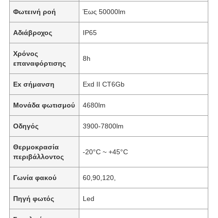
Φωτεινή ροή
Έως 50000lm
Αδιάβροχος
IP65
Χρόνος
8h
επαναφόρτισης
Ex σήμανση
Exd ΙΙ CT6Gb
Μονάδα φωτισμού
4680lm
Οδηγός
3900-7800lm
Θερμοκρασία
-20°C ~ +45°C
περιβάλλοντος
Γωνία φακού
60,90,120,
Πηγή φωτός
Led