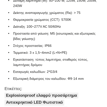
Δύναμη λαμπτήρα (W): 50~100 W, 120W, 150W, 200W,
240W
Δείκτης αναπαραγωγής χρώματος (Ra): > 75
Θερμοκρασία χρώματος (CCT): 5700K
Διάταξη: 100~277V AC 50/60Hz
Προστασία από γείωση: M5 (εσωτερικές και εξωτερικές
βίδες γείωσης)
Στόχος προστασίας: IP66
Τερματικό: 3 x 1,5~4mm2 (L+N+PE)
Εγκατάσταση: τύπος λαμπτήρα, σταθερός τύπος,
λαμπτήρας δρόμου
Εισαγωγές καλωδίων: 2*G3/4
Εξωτερική διάμετρος του καλωδίου: Φ9·14 mm
Ετικέττες:
Explosionproof ελαφρύ προσάρτημα
Αντιεκρηκτικό LED Φωτιστικό