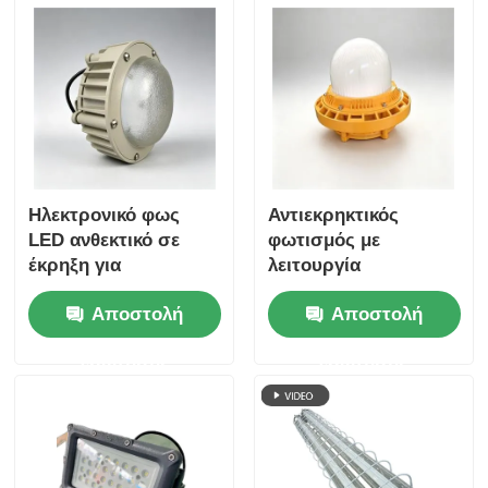
Ηλεκτρονικό φως
Αντιεκρηκτικός
LED ανθεκτικό σε
φωτισμός με
έκρηξη για
λειτουργία
επικίνδυνες περιοχές
προστασίας IP66 για
Αποστολή
Αποστολή
με προστασία IP66
επικίνδυνες περιοχές
και είσοδο ευρείας
ερώτησης
ερώτησης
τάσης 100-277VAC