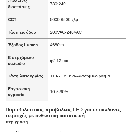
Συνολικές
730*240
διαστάσεις
CCT
5000-6500 χλμ.
Τάση εισόδου
200VAC-240VAC
Έξοδος Lumen
4680lm
Εισερχόμενο
φ7-12 mm
καλώδιο
Τάση λειτουργίας
110-277v εναλλασσόμενο ρεύμα
Εργασιακή
10%-90%
Αρχική Σελίδα
υγρασία
Πυροβολιστικός προβολέας LED για επικίνδυνες
Προϊόντα
περιοχές με ανθεκτική κατασκευή
περιγραφή:
Σχετικά με εμάς