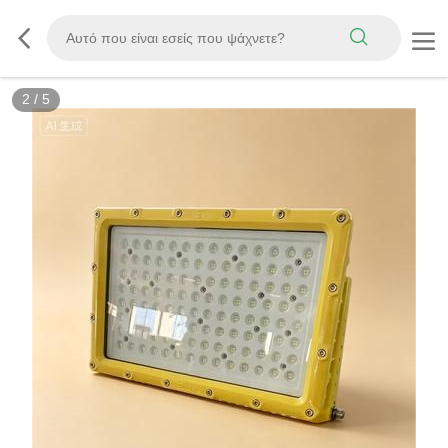
2
/
5