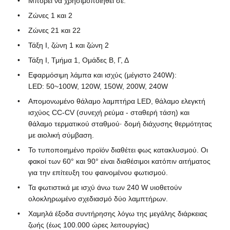
Μπορεί να χρησιμοποιηθεί σε:
Ζώνες 1 και 2
Γύρος εργοστασίων
Ζώνες 21 και 22
Τάξη Ι, ζώνη 1 και ζώνη 2
Τάξη Ι, Τμήμα 1, Ομάδες Β, Γ, Δ
Ποιοτικός έλεγχος
Εφαρμόσιμη λάμπα και ισχύς (μέγιστο 240W):
LED: 50~100W, 120W, 150W, 200W, 240W
επαφή
Απομονωμένο θάλαμο λαμπτήρα LED, θάλαμο ελεγκτή
ισχύος CC-CV (συνεχή ρεύμα - σταθερή τάση) και
θάλαμο τερματικού σταθμού· δομή διάχυσης θερμότητας
Ζητήστε ένα απόσπασμα
με αιολική σύμβαση.
Το τυποποιημένο προϊόν διαθέτει φως κατακλυσμού. Οι
Explosionproof φωτισμός
φακοί των 60° και 90° είναι διαθέσιμοι κατόπιν αιτήματος
για την επίτευξη του φαινομένου φωτισμού.
Τα φωτιστικά με ισχύ άνω των 240 W υιοθετούν
Explosionproof φως συναγερμών
ολοκληρωμένο σχεδιασμό δύο λαμπτήρων.
Χαμηλά έξοδα συντήρησης λόγω της μεγάλης διάρκειας
ανεμιστήρας με προστασία από έκρηξη
ζωής (έως 100.000 ώρες λειτουργίας)