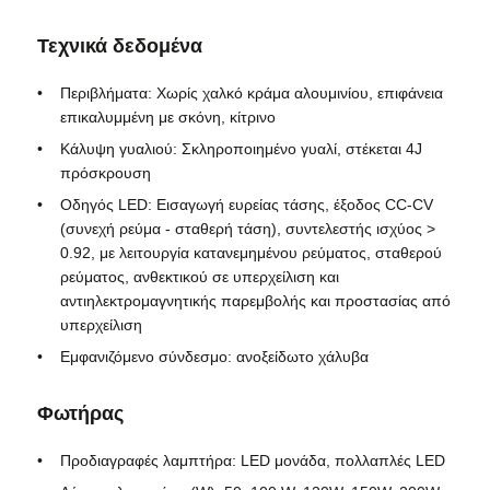
Τεχνικά δεδομένα
Πυροσβεστικό κουτί
Περιβλήματα: Χωρίς χαλκό κράμα αλουμινίου, επιφάνεια
επικαλυμμένη με σκόνη, κίτρινο
αντιεκρηκτικός διακόπτης
Κάλυψη γυαλιού: Σκληροποιημένο γυαλί, στέκεται 4J
πρόσκρουση
Πυροσβεστικά αδένες καλωδίων
Οδηγός LED: Εισαγωγή ευρείας τάσης, έξοδος CC-CV
(συνεχή ρεύμα - σταθερή τάση), συντελεστής ισχύος >
0.92, με λειτουργία κατανεμημένου ρεύματος, σταθερού
explosionproof βούλωμα και υποδοχή
ρεύματος, ανθεκτικού σε υπερχείλιση και
αντιηλεκτρομαγνητικής παρεμβολής και προστασίας από
υπερχείλιση
Εμφανιζόμενο σύνδεσμο: ανοξείδωτο χάλυβα
Φωτήρας
Προδιαγραφές λαμπτήρα: LED μονάδα, πολλαπλές LED