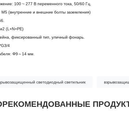
ение: 100 ~ 277 В переменного тока, 50/60 Гц.
 M5 (внутренние и внешние болты заземления)
66.
мм2 (L+N+PE)
ейна, фиксированный тип, уличный фонарь.
*G3/4
абеля: Φ9～14 мм.
зрывозащищенный светодиодный светильник
взрывозащищ
ОРЕКОМЕНДОВАННЫЕ ПРОДУК