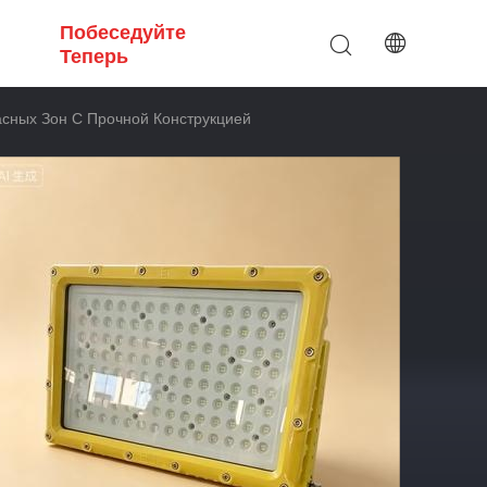
Побеседуйте
Теперь
ных Зон С Прочной Конструкцией