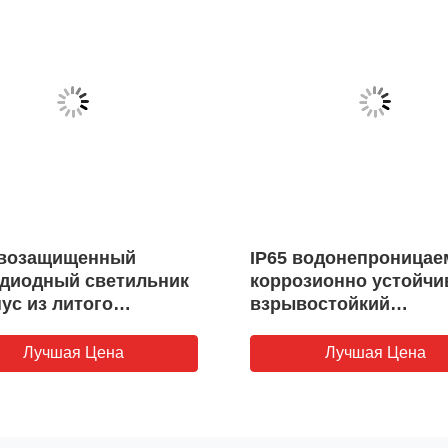
возащищенный
IP65 водонепроница
одиодный светильник
коррозионно устойч
пус из литого
взрывостойкий
иния
светодиодный свет с
сертификацией Ex d I
Лучшая Цена
Лучшая Цена
для опасных зон