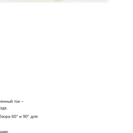
янный ток –
ода.
зора 60° и 90° для
кцию.