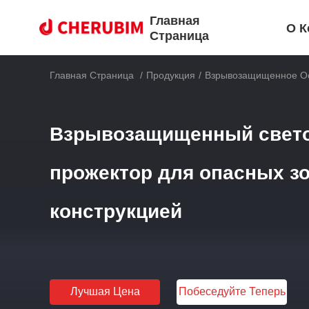
Главная
О К
Страница
Главная Страница
/
Продукция
/
Взрывозащищенное О
Взрывозащищенный свет
прожектор для опасных зо
конструкцией
Лучшая Цена
Побеседуйте Теперь