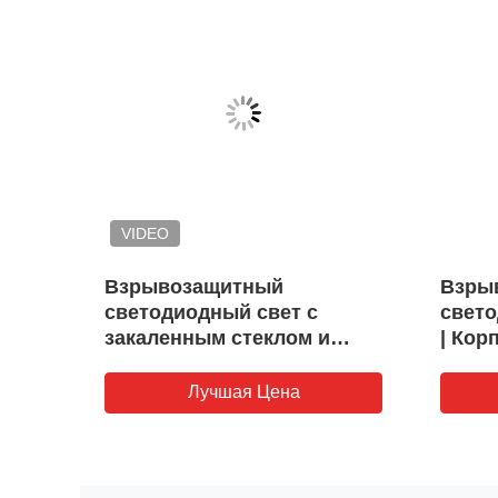
VIDEO
Взрывозащитный
Взры
тор
светодиодный свет с
свет
1 и 2
закаленным стеклом и
| Кор
антикоррозионным
алюм
освещением для опасных
Лучшая Цена
промышленных зон