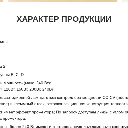
ХАРАКТЕР ПРОДУКЦИИ
ся в:
а 2
руппы B, C, D
 мощность (макс. 240 Вт):
, 120Вт, 150Вт, 200Вт, 240Вт
к светодиодной лампы, отсек контроллера мощности CC-CV (посто
ние) и клеммный отсек; ветроконвекционная конструкция теплоотв
т имеет эффект прожектора; По запросу доступны линзы с углом об
а прожектора.
тью более 240 Вт имеют интегрированную двухламповую констру