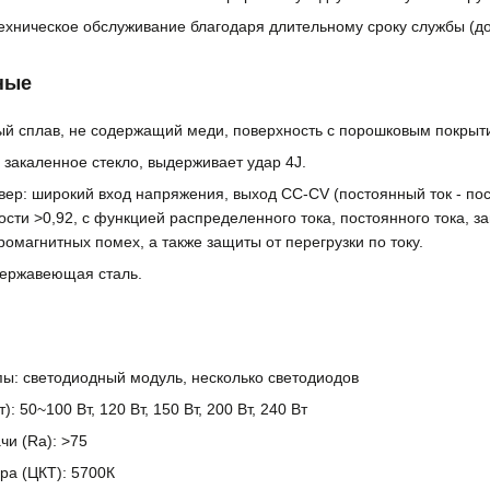
техническое обслуживание благодаря длительному сроку службы (до
ные
й сплав, не содержащий меди, поверхность с порошковым покрыти
 закаленное стекло, выдерживает удар 4J.
ер: широкий вход напряжения, выход CC-CV (постоянный ток - по
ти >0,92, с функцией распределенного тока, постоянного тока, за
омагнитных помех, а также защиты от перегрузки по току.
Нержавеющая сталь.
: светодиодный модуль, несколько светодиодов
 50~100 Вт, 120 Вт, 150 Вт, 200 Вт, 240 Вт
чи (Ra): >75
ра (ЦКТ): 5700К