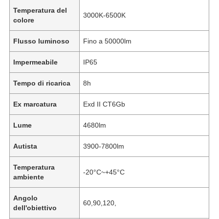
Temperatura del
3000K-6500K
colore
Flusso luminoso
Fino a 50000lm
Impermeabile
IP65
Tempo di ricarica
8h
Ex marcatura
Exd II CT6Gb
Lume
4680lm
Autista
3900-7800lm
Temperatura
-20°C~+45°C
ambiente
Angolo
60,90,120,
dell'obiettivo