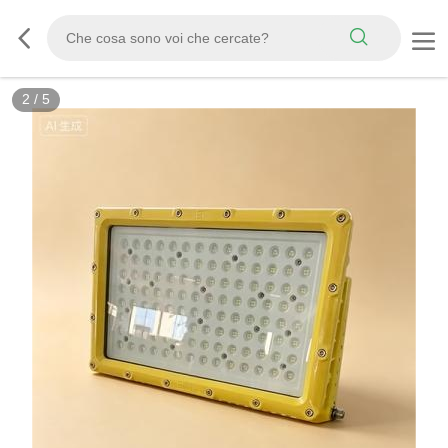
2
/
5