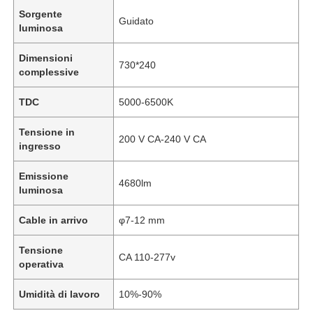
Sorgente
Guidato
luminosa
Dimensioni
730*240
complessive
TDC
5000-6500K
Tensione in
200 V CA-240 V CA
ingresso
Emissione
4680lm
luminosa
Casa
Cable in arrivo
φ7-12 mm
Tensione
CA 110-277v
operativa
Prodotti
Umidità di lavoro
10%-90%
Chi siamo