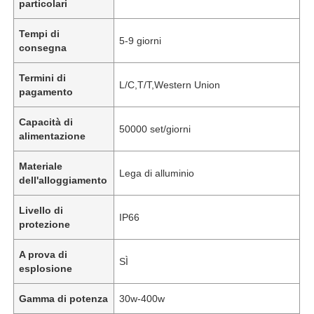
particolari
Tempi di
5-9 giorni
consegna
Termini di
L/C,T/T,Western Union
pagamento
Capacità di
50000 set/giorni
alimentazione
Materiale
Lega di alluminio
dell'alloggiamento
Livello di
IP66
protezione
A prova di
SÌ
esplosione
Gamma di potenza
30w-400w