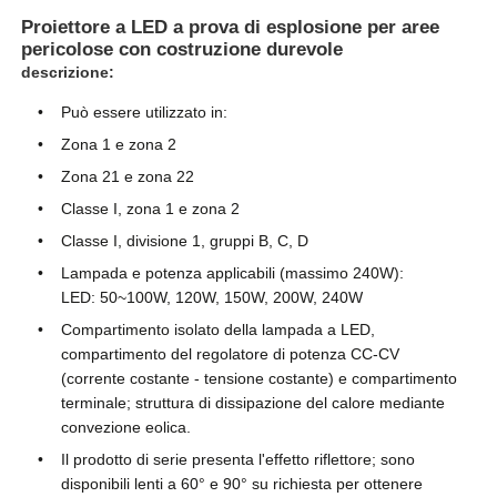
Proiettore a LED a prova di esplosione per aree
pericolose con costruzione durevole
Fatory Tour
descrizione:
Può essere utilizzato in:
Controllo di qualità
Zona 1 e zona 2
Zona 21 e zona 22
Contattaci
Classe I, zona 1 e zona 2
Classe I, divisione 1, gruppi B, C, D
Lampada e potenza applicabili (massimo 240W):
Richiedere un preventivo
LED: 50~100W, 120W, 150W, 200W, 240W
Compartimento isolato della lampada a LED,
Illuminazione protetta contro le esplosioni
compartimento del regolatore di potenza CC-CV
(corrente costante - tensione costante) e compartimento
terminale; struttura di dissipazione del calore mediante
Luce protetta contro le esplosioni dell'allarme
convezione eolica.
Il prodotto di serie presenta l'effetto riflettore; sono
disponibili lenti a 60° e 90° su richiesta per ottenere
ventilatore antideflagrante