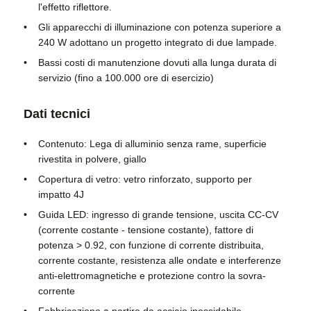
l'effetto riflettore.
Gli apparecchi di illuminazione con potenza superiore a
Casella a prova di esplosione
240 W adottano un progetto integrato di due lampade.
Bassi costi di manutenzione dovuti alla lunga durata di
servizio (fino a 100.000 ore di esercizio)
interruttore antideflagrante
Dati tecnici
Glandole di cavi a prova di esplosione
Contenuto: Lega di alluminio senza rame, superficie
rivestita in polvere, giallo
spina ed incavo protetti contro le esplosioni
Copertura di vetro: vetro rinforzato, supporto per
impatto 4J
Guida LED: ingresso di grande tensione, uscita CC-CV
(corrente costante - tensione costante), fattore di
potenza > 0.92, con funzione di corrente distribuita,
corrente costante, resistenza alle ondate e interferenze
anti-elettromagnetiche e protezione contro la sovra-
corrente
Fabbricazione a partire da acciaio inossidabile