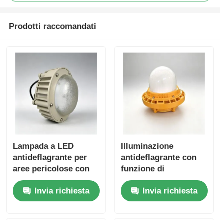
Prodotti raccomandati
Lampada a LED
Illuminazione
antideflagrante per
antideflagrante con
aree pericolose con
funzione di
protezione IP66 e
protezione IP66 per
Invia richiesta
Invia richiesta
ingresso di tensione
aree pericolose
ampia 100-277VAC