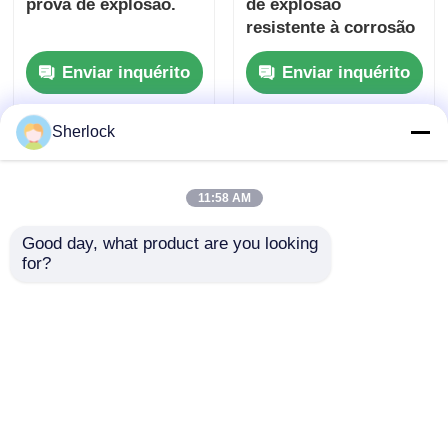
prova de explosão.
de explosão
resistente à corrosão
e à água com
Enviar inquérito
Enviar inquérito
certificação Ex d IIC
T6 para zonas
perigosas
Sherlock
Casa
Mapa do Site
Fale Conosco
Desktop Site
Mapa do Site
Política de Privacidade
11:58 AM
Qualidade
Iluminação à prova de explosões
Good day, what product are you looking 
Fábrica da china.Copyright © 2026 Ningbo
for?
VivaTrade Technology Co., Ltd.. All Rights
Reserved.