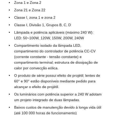
Zona 1 e Zona 2
Zona 21 e Zona 22
Fábrica
Classe I, zona 1 e zona 2
Classe I, Divisão 1, Grupos B, C, D
Controle de Qualidade
Lâmpada e potência aplicáveis (máximo 240 W):
LED: 50~100W, 120W, 150W, 200W, 240W
Compartimento isolado da lâmpada LED,
Fale Conosco
compartimento do controlador de potência CC-CV
(corrente constante - tensão constante) e
compartimento terminal; estrutura de dissipação de
Pedir um orçamento
calor por convecção eólica.
O produto de série possui efeito de projétil; lentes de
Iluminação à prova de explosões
60° e 90° estão disponíveis mediante pedido para
alcançar o efeito de projétil.
Os luminários com potência superior a 240 W adotam
Luz à prova de explosões do alarme
um projeto integrado de duas lâmpadas.
Baixos custos de manutenção devido à longa vida útil
ventilador à prova de explosão
(até 100 000 horas de funcionamento)