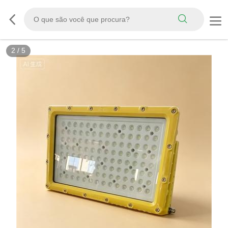
2
/
5