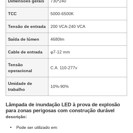
Dimensões gerais
730*240
TCC
5000-6500K
Tensão de entrada
200 VCA-240 VCA
Saída de lúmen
4680lm
Cable de entrada
φ7-12 mm
Tensão
C.A. 110-277v
operacional
Umidade de
10%-90%
trabalho
Casa
Lâmpada de inundação LED à prova de explosão
para zonas perigosas com construção durável
Produtos
descrição:
Pode ser utilizado em:
Quem Somos