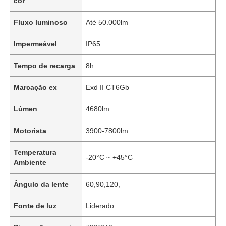
cor
Fluxo luminoso
Até 50.000lm
Impermeável
IP65
Tempo de recarga
8h
Marcação ex
Exd II CT6Gb
Lúmen
4680lm
Motorista
3900-7800lm
Temperatura
-20°C ~ +45°C
Ambiente
Ângulo da lente
60,90,120,
Fonte de luz
Liderado