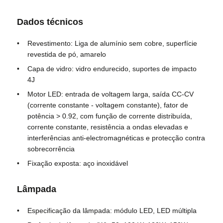
Dados técnicos
Caixa à prova de explosão
Revestimento: Liga de alumínio sem cobre, superfície
revestida de pó, amarelo
interruptor à prova de explosão
Capa de vidro: vidro endurecido, suportes de impacto
4J
Glândulas de cabo à prova de explosão
Motor LED: entrada de voltagem larga, saída CC-CV
(corrente constante - voltagem constante), fator de
potência > 0.92, com função de corrente distribuída,
tomada e soquete à prova de explosões
corrente constante, resistência a ondas elevadas e
interferências anti-electromagnéticas e protecção contra
sobrecorrência
Fixação exposta: aço inoxidável
Lâmpada
Especificação da lâmpada: módulo LED, LED múltipla