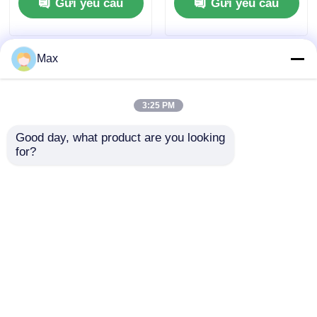
Gửi yêu cầu
Gửi yêu cầu
Gb IP66
Max
3:25 PM
Good day, what product are you looking 
for?
Ex Proof Brass Cable
Thép không gỉ ống
Gland G1/2" / M20
dẫn linh hoạt chống
8mm Short Thread
nổ cho các khu vực
IP66 chống cháy
nguy hiểm 1/2 " 3/4 "
Gửi yêu cầu
Gửi yêu cầu
1" 1-1/4 "
Nhà
Về chúng tôi
Liên hệ với chúng tôi
Desktop Site