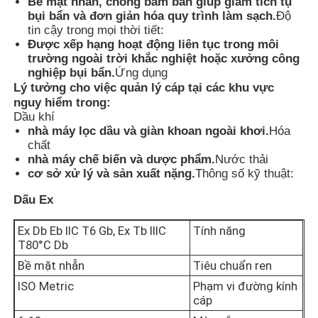
Bề mặt nhẵn, chống bám bẩn giúp giảm tích tụ
bụi bẩn và đơn giản hóa quy trình làm sạch.
Độ
tin cậy trong mọi thời tiết:
Tham quan nhà máy
Được xếp hạng hoạt động liên tục trong môi
trường ngoài trời khắc nghiệt hoặc xưởng công
nghiệp bụi bẩn.
Ứng dụng
Kiểm soát chất lượng
Lý tưởng cho việc quản lý cáp tại các khu vực
nguy hiểm trong:
Dầu khí
nhà máy lọc dầu và giàn khoan ngoài khơi.
Hóa
Liên hệ chúng tôi
chất
nhà máy chế biến và dược phẩm.
Nước thải
cơ sở xử lý và sản xuất nặng.
Thông số kỹ thuật:
Yêu cầu báo giá
Dấu Ex
Chiếu sáng chống cháy nổ
Ex Db Eb IIC T6 Gb, Ex Tb IIIC
Tính năng
T80°C Db
Bề mặt nhẵn
Tiêu chuẩn ren
Đèn báo cháy nổ
ISO Metric
Phạm vi đường kính
cáp
quạt chống cháy nổ