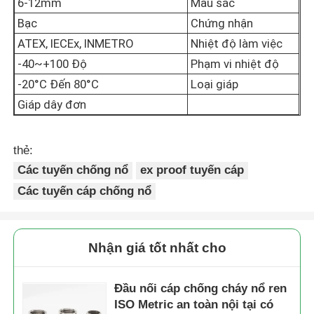
6-12mm
Màu sắc
Bạc
Chứng nhận
Hộp chống nổ
ATEX, IECEx, INMETRO
Nhiệt độ làm việc
-40~+100 Độ
Phạm vi nhiệt độ
công tắc chống cháy nổ
-20°C Đến 80°C
Loại giáp
Giáp dây đơn
Các tuyến cáp chống nổ
thẻ:
Các tuyến chống nổ
ex proof tuyến cáp
phích cắm và ổ cắm chống cháy nổ
Các tuyến cáp chống nổ
Nhận giá tốt nhất cho
Đầu nối cáp chống cháy nổ ren
ISO Metric an toàn nội tại có