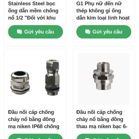
Stainless Steel bọc
G1 Phụ nữ đến nữ
ống dẫn mềm chống
thép không gỉ ống
nổ 1/2 "Đối với khu
dẫn kim loại linh hoạt
vực nguy hiểm
chống nổ 180cm
Gửi yêu cầu
Gửi yêu cầu
Đầu nối cáp chống
Đầu nối cáp chống
cháy nổ bằng đồng
cháy nổ bằng đồng
mạ niken IP68 chống
thau mạ niken bạc 6-
thấm nước
12mm Ex db IIC T6