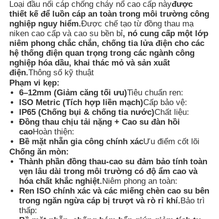
Loại đầu nối cáp chống cháy nổ cao cấp này
được
thiết kế để luồn cáp an toàn trong môi trường công
nghiệp nguy hiểm.
Được chế tạo từ
đồng thau mạ
niken cao cấp và cao su bền bỉ
, nó cung cấp một lớp
niêm phong chắc chắn, chống tia lửa điện cho các
hệ thống điện quan trọng trong các ngành công
nghiệp hóa dầu, khai thác mỏ và sản xuất
điện.
Thông số kỹ thuật
Phạm vi kẹp:
6–12mm (Giảm căng tối ưu)
Tiêu chuẩn ren:
ISO Metric (Tích hợp liền mạch)
Cấp bảo vệ:
IP65 (Chống bụi & chống tia nước)
Chất liệu:
Đồng thau chịu tải nặng + Cao su đàn hồi
cao
Hoàn thiện:
Bề mặt nhẵn gia công chính xác
Ưu điểm cốt lõi
Chống ăn mòn:
Nhà
Thành phần đồng thau-cao su đảm bảo tính toàn
vẹn lâu dài trong môi trường có độ ẩm cao và
hóa chất khắc nghiệt.
Niêm phong an toàn:
Sản phẩm
Ren ISO chính xác và các miếng chèn cao su bên
trong ngăn ngừa cáp bị trượt và rò rỉ khí.
Bảo trì
thấp:
Về chúng tôi