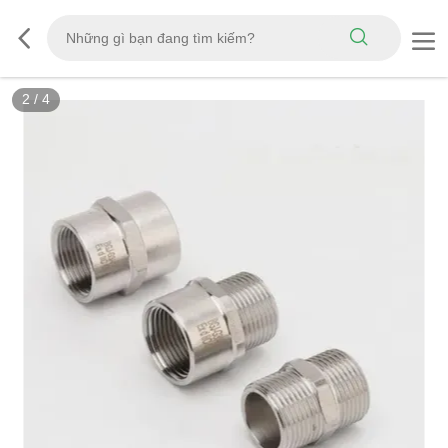
2
/
4