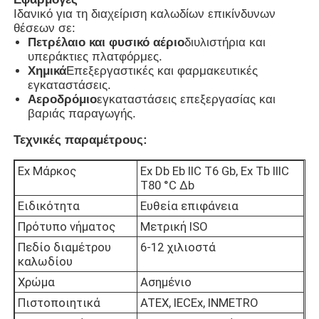
Ιδανικό για τη διαχείριση καλωδίων επικίνδυνων
θέσεων σε:
Πυροσβεστικό κουτί
Πετρέλαιο και φυσικό αέριο
διυλιστήρια και
υπεράκτιες πλατφόρμες.
Χημικά
Επεξεργαστικές και φαρμακευτικές
αντιεκρηκτικός διακόπτης
εγκαταστάσεις.
Αεροδρόμιο
εγκαταστάσεις επεξεργασίας και
βαριάς παραγωγής.
Πυροσβεστικά αδένες καλωδίων
Τεχνικές παραμέτρους:
Ex Μάρκος
Ex Db Eb IIC T6 Gb, Ex Tb IIIC
explosionproof βούλωμα και υποδοχή
T80 °C Δb
Ειδικότητα
Ευθεία επιφάνεια
Πρότυπο νήματος
Μετρική ISO
Πεδίο διαμέτρου
6-12 χιλιοστά
καλωδίου
Χρώμα
Ασημένιο
Πιστοποιητικά
ATEX, IECEx, INMETRO