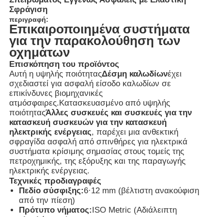
Σφράγιση
περιγραφή:
Επικαιροποιημένα συστήματα
για την παρακολούθηση των
οχημάτων
Επισκόπηση του προϊόντος
Αυτή η υψηλής ποιότητας
Δέσμη καλωδίων
έχει
σχεδιαστεί για ασφαλή είσοδο καλωδίων σε
επικίνδυνες βιομηχανικές
ατμόσφαιρες.
Κατασκευασμένο από υψηλής
ποιότητας
Άλλες συσκευές και συσκευές για την
κατασκευή συσκευών για την κατασκευή
ηλεκτρικής ενέργειας
, παρέχει μια ανθεκτική
σφραγίδα ασφαλή από σπινθήρες για ηλεκτρικά
συστήματα κρίσιμης σημασίας στους τομείς της
Αρχική Σελίδα
πετροχημικής, της εξόρυξης και της παραγωγής
ηλεκτρικής ενέργειας.
Τεχνικές προδιαγραφές
Προϊόντα
Πεδίο σύσφιξης:
6·12 mm (βέλτιστη ανακούφιση
από την πίεση)
Πρότυπο νήματος:
ISO Metric (Αδιάλειπτη
Σχετικά με εμάς