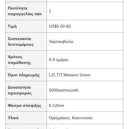
Ποσότητα
1
παραγγελίας min
Τιμή
US$5.00-60
Συσκευασία
Χαρτοκιβώτιο
λεπτομέρειες
Χρόνος
5-9 ημέρες
παράδοσης
Όροι πληρωμής
L/C,T/T,Western Union
Δυνατότητα
5000set/mounth
προσφοράς
Φάσμα σύσφιξης
6-12mm
Υλικό
Ορείχαλκος, Καουτσούκ