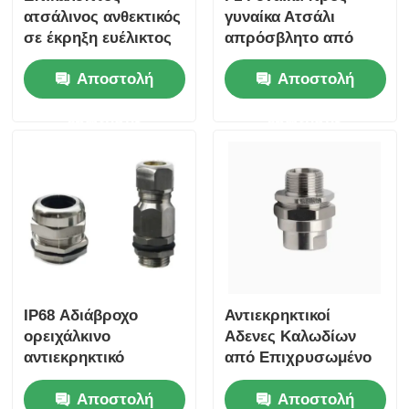
ατσάλινος ανθεκτικός
γυναίκα Ατσάλι
σε έκρηξη ευέλικτος
απρόσβλητο από
αγωγός 1/2" για
έκρηξη Ευέλικτος
Αποστολή
Αποστολή
επικίνδυνες περιοχές
μεταλλικός αγωγός
180cm
ερώτησης
ερώτησης
IP68 Αδιάβροχο
Αντιεκρηκτικοί
ορειχάλκινο
Αδενες Καλωδίων
αντιεκρηκτικό
από Επιχρυσωμένο
σπείρωμα καλωδίου
Ορείχαλκο 6-12mm
Αποστολή
Αποστολή
επιχρωμιωμένο
Range Ex db IIC T6