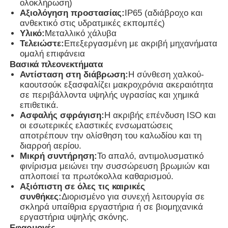
ολοκλήρωση)
Αξιολόγηση προστασίας:
IP65 (αδιάβροχο και
ανθεκτικό στις υδρατμικές εκπομπές)
Γύρος εργοστασίων
Υλικό:
Μεταλλικό χάλυβα
Τελειώστε:
Επεξεργασμένη με ακριβή μηχανήματα
ομαλή επιφάνεια
Ποιοτικός έλεγχος
Βασικά πλεονεκτήματα
Αντίσταση στη διάβρωση:
Η σύνθεση χαλκού-
καουτσούκ εξασφαλίζει μακροχρόνια ακεραιότητα
επαφή
σε περιβάλλοντα υψηλής υγρασίας και χημικά
επιθετικά.
Ασφαλής σφράγιση:
Η ακριβής επένδυση ISO και
οι εσωτερικές ελαστικές ενσωματώσεις
Ζητήστε ένα απόσπασμα
αποτρέπουν την ολίσθηση του καλωδίου και τη
διαρροή αερίου.
Μικρή συντήρηση:
Το απαλό, αντιμολυσματικό
Explosionproof φωτισμός
φινίρισμα μειώνει την συσσώρευση βρωμιών και
απλοποιεί τα πρωτόκολλα καθαρισμού.
Αξιόπιστη σε όλες τις καιρικές
Explosionproof φως συναγερμών
συνθήκες:
Διορισμένο για συνεχή λειτουργία σε
σκληρά υπαίθρια εργαστήρια ή σε βιομηχανικά
εργαστήρια υψηλής σκόνης.
ανεμιστήρας με προστασία από έκρηξη
Εφαρμογές