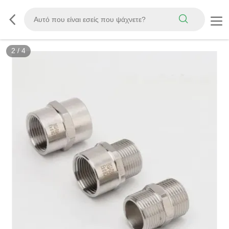
2
/
4