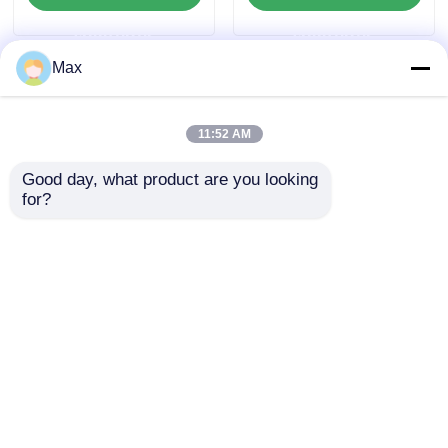
μεταλλικό πυράντοχο
Gb IP66
ερώτησης
ερώτησης
Max
11:52 AM
Good day, what product are you looking 
for?
Ex Προστατευτικό
Ανοξείδωτος
καλώδιο από χαλκό
Εύκαμπτος
G1/2" / M20 8mm
Αδιάβροχος Σωλήνας
σύντομο νήμα IP66
για Επικίνδυνες
Αποστολή
Αποστολή
Φωτοασπές
Περιοχές 1/2" 3/4" 1"
1-1/4"
ερώτησης
ερώτησης
Αρχική Σελίδα
Περίπου εμείς
επαφή
Desktop Site
Sitemap
Πολιτική απορρήτου