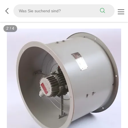
2
/
4