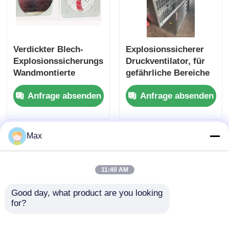
Verdickter Blech-
Explosionssicherer
Explosionssicherungsventilator
Druckventilator, für
Wandmontierte
gefährliche Bereiche
Auspuff-
montiert
Anfrage absenden
Anfrage absenden
Axialventilator IP55
Max
11:40 AM
Good day, what product are you looking 
for?
Portable Explosion
Tragbarer