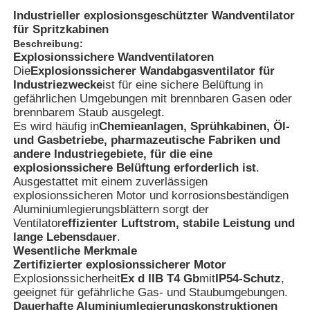
Industrieller explosionsgeschützter Wandventilator
für Spritzkabinen
Beschreibung:
Explosionssichere Wandventilatoren
Die
Explosionssicherer Wandabgasventilator für
Industriezwecke
ist für eine sichere Belüftung in
gefährlichen Umgebungen mit brennbaren Gasen oder
brennbarem Staub ausgelegt.
Es wird häufig in
Chemieanlagen, Sprühkabinen, Öl-
und Gasbetriebe, pharmazeutische Fabriken und
andere Industriegebiete, für die eine
explosionssichere Belüftung erforderlich ist
.
Ausgestattet mit einem zuverlässigen
explosionssicheren Motor und korrosionsbeständigen
Aluminiumlegierungsblättern sorgt der
Startseite
Ventilator
effizienter Luftstrom, stabile Leistung und
lange Lebensdauer
.
Wesentliche Merkmale
Produkte
Zertifizierter explosionssicherer Motor
Explosionssicherheit
Ex d IIB T4 Gb
mit
IP54-Schutz
,
geeignet für gefährliche Gas- und Staubumgebungen.
Dauerhafte Aluminiumlegierungskonstruktionen
Über uns