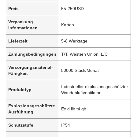
Preis
55-250USD
Verpackung
Karton
Informationen
Lieferzeit
5-8 Werktage
Zahlungsbedingungen
T/T, Western Union, L/C
Versorgungsmaterial-
50000 Stück/Monat
Fähigkeit
Industrieller explosionsgeschützter
Produkttyp
Wandabluftventilator
Explosionsgeschützte
Ex d iib t4 gb
Ausführung
Schutzstufe
IP54