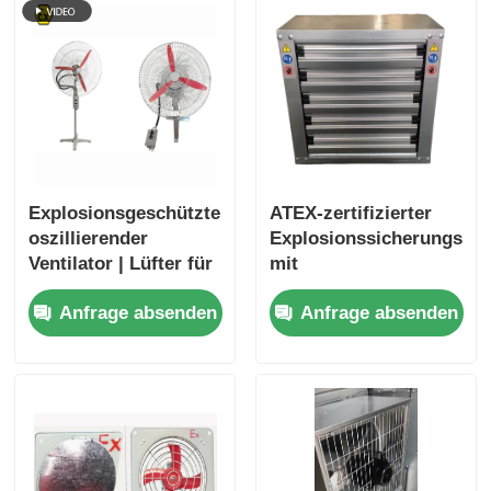
Explosionsgeschützter
ATEX-zertifizierter
oszillierender
Explosionssicherungsvent
Ventilator | Lüfter für
mit
den Einsatz in
korrosionsbeständigem
Anfrage absenden
Anfrage absenden
industriellen
Gehäuse und hohem
Gefahrenbereichen
Luftstrom für
gefährliche Bereiche