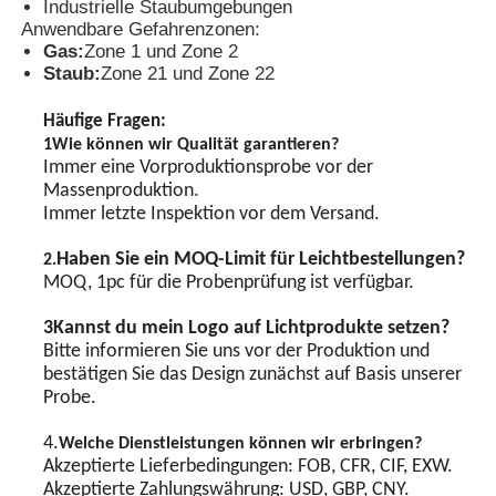
Industrielle Staubumgebungen
Anwendbare Gefahrenzonen:
Gas:
Zone 1 und Zone 2
Explosionsgeschützte Box
Staub:
Zone 21 und Zone 22
Häufige Fragen:
Explosionsgeschützter Schalter
1Wie können wir Qualität garantieren?
Immer eine Vorproduktionsprobe vor der
Massenproduktion.
Explosionssichere Kabeldrüsen
Immer letzte Inspektion vor dem Versand.
Haben Sie ein MOQ-Limit für Leichtbestellungen?
2.
explosionssicherer Stecker und Sockel
MOQ, 1pc für die Probenprüfung ist verfügbar.
3Kannst du mein Logo auf Lichtprodukte setzen?
Bitte informieren Sie uns vor der Produktion und
bestätigen Sie das Design zunächst auf Basis unserer
Probe.
4.
Welche Dienstleistungen können wir erbringen?
Akzeptierte Lieferbedingungen: FOB, CFR, CIF, EXW.
Akzeptierte Zahlungswährung: USD, GBP, CNY.