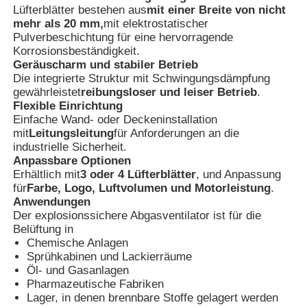
Lüfterblätter bestehen aus
mit einer Breite von nicht
mehr als 20 mm,
mit elektrostatischer
Pulverbeschichtung für eine hervorragende
Fabrik Tour
Korrosionsbeständigkeit.
Geräuscharm und stabiler Betrieb
Die integrierte Struktur mit Schwingungsdämpfung
Qualitätskontrolle
gewährleistet
reibungsloser und leiser Betrieb
.
Flexible Einrichtung
Einfache Wand- oder Deckeninstallation
Kontakt
mit
Leitungsleitung
für Anforderungen an die
industrielle Sicherheit.
Anpassbare Optionen
Referenzen
Erhältlich mit
3 oder 4 Lüfterblätter
, und Anpassung
für
Farbe, Logo, Luftvolumen und Motorleistung
.
Anwendungen
Explosionssichere Beleuchtung
Der explosionssichere Abgasventilator ist für die
Belüftung in
Chemische Anlagen
Sprühkabinen und Lackierräume
Explosionssicheres Warnungs-Licht
Öl- und Gasanlagen
Pharmazeutische Fabriken
Lager, in denen brennbare Stoffe gelagert werden
explosionsgeschützter Ventilator