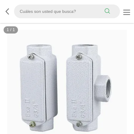
1
/
1