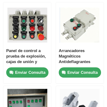
Panel de control a
Arrancadores
prueba de explosión,
Magnéticos
cajas de unión y
Antideflagrantes
recintos eléctricos
Personalizados,
Enviar Consulta
Enviar Consulta
Paneles de Control de
Motores y Cajas de
Control de Bombas
de Agua