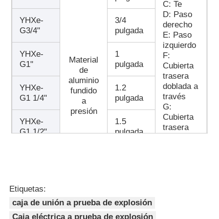
C: Te
D: Paso
YHXe-
3/4
derecho
G3/4"
pulgada
E: Paso
izquierdo
YHXe-
1
F:
Material
G1"
pulgada
Cubierta
de
trasera
aluminio
doblada a
YHXe-
1.2
fundido
través
G1 1/4"
pulgada
a
G:
presión
Cubierta
YHXe-
1.5
trasera
G1 1/2"
pulgada
en T
H: Ángulo
YHXe-
2
recto de
G2"
pulgadas
lingote
A: Paso
Etiquetas:
YHXe-II-
1/2
B: T
G1/2"
pulgada
caja de unión a prueba de explosión
C: Te
D: Paso
Caja eléctrica a prueba de explosión