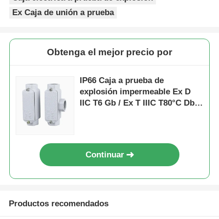
YHXe-II-
3/4
derecho
Ex Caja de unión a prueba
G3/4"
pulgada
E: Paso
izquierdo
YHXe-II-
1
F:
G1"
pulgada
Cubierta
Obtenga el mejor precio por
trasera
Material
doblada a
YHXe-II-
1.2
de acero
través
IP66 Caja a prueba de
G1 1/2"
pulgada
fundido
G:
explosión impermeable Ex D
Cubierta
IIC T6 Gb / Ex T IIIC T80°C Db
YHXe-II-
1.5
trasera
para zonas peligrosas
G1 1/4"
pulgada
en T
H: Ángulo
YHXe-II-
2
recto de
G2"
pulgadas
lingote
Continuar
Productos recomendados