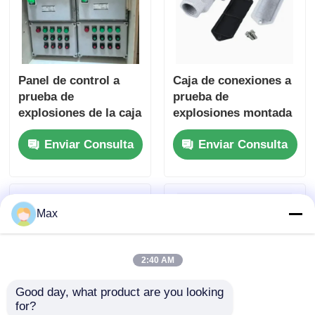
Panel de control a
Caja de conexiones a
prueba de
prueba de
explosiones de la caja
explosiones montada
de distribución IP65
en la pared IP66
Enviar Consulta
Enviar Consulta
resistente a la
resistente a la
corrosión
intemperie certificada
para la Zona 1 2
Max
2:40 AM
Good day, what product are you looking 
for?