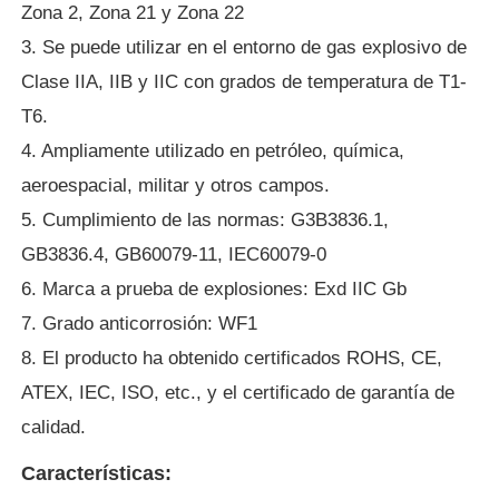
Zona 2, Zona 21 y Zona 22
3. Se puede utilizar en el entorno de gas explosivo de
Visita a la fábrica
Clase IIA, IIB y IIC con grados de temperatura de T1-
T6.
Control de Calidad
4. Ampliamente utilizado en petróleo, química,
aeroespacial, militar y otros campos.
Contacto
5. Cumplimiento de las normas: G3B3836.1,
GB3836.4, GB60079-11, IEC60079-0
Solicitar una cotización
6. Marca a prueba de explosiones: Exd IIC Gb
7. Grado anticorrosión: WF1
Iluminación a prueba de explosiones
8. El producto ha obtenido certificados ROHS, CE,
ATEX, IEC, ISO, etc., y el certificado de garantía de
Luz a prueba de explosiones de la alarma
calidad.
Características:
ventilador a prueba de explosiones