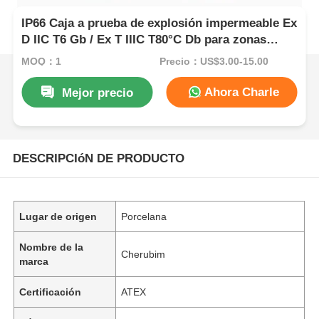
IP66 Caja a prueba de explosión impermeable Ex
D IIC T6 Gb / Ex T IIIC T80°C Db para zonas
peligrosas
MOQ：1
Precio：US$3.00-15.00
Ahora Charle
Mejor precio
DESCRIPCIóN DE PRODUCTO
Lugar de origen
Porcelana
Nombre de la
Cherubim
marca
Certificación
ATEX