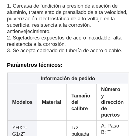
1. Carcasa de fundición a presión de aleación de
aluminio, tratamiento de granallado de alta velocidad,
Caja a prueba de explosión
pulverización electrostática de alto voltaje en la
superficie, resistencia a la corrosión,
antienvejecimiento.
interruptor a prueba de explosiones
2. Sujetadores expuestos de acero inoxidable, alta
resistencia a la corrosión.
3. Se acepta cableado de tubería de acero o cable.
Glándulas de cable a prueba de explosión
Parámetros técnicos:
enchufe y zócalo a prueba de explosiones
Información de pedido
Número
Tamaño
y
Modelos
Material
del
dirección
calibre
de
puertos
A: Paso
YHXe-
1/2
B: T
G1/2"
pulgada