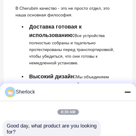
В Cherubim качество - это не просто отдел, это
наша основная философия.
Доставка готовая к
использованию:
Все устройства
полностью собраны и тщательно
протестированы перед транспортировкой,
чтобы убедиться, что они готовы к
немедленной установке.
Высокий дизайн:
Мы объединяем
техническую точность с "гуманистическим
дизайном", чтобы обеспечить простоту
Sherlock
использования и максимальную
безопасность.
8:30 AM
Профессиональное
Good day, what product are you looking 
обслуживание:
Если возникнут какие-
for?
либо проблемы с качеством в рамках