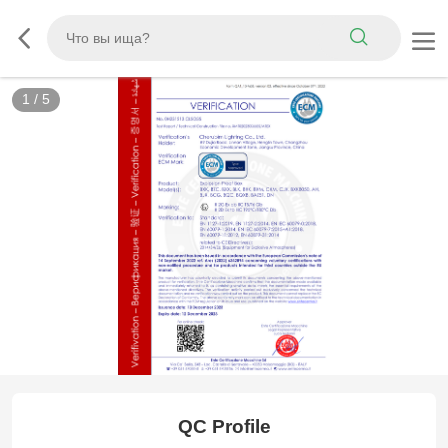
1
/
5
ATEX
QC Profile