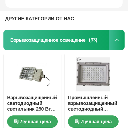
ДРУГИЕ КАТЕГОРИИ ОТ НАС
(33)
Взрывозащищенное освещение
Главная страница
Взрывозащищенный
Промышленный
светодиодный
взрывозащищенный
Продукция
светильник 250 Вт
светодиодный
400 Вт 1000 Вт для
светильник |
металлогалогенной
Освещение опасных
Лучшая цена
Лучшая цена
лампы
зон 1 и 2
О Компании