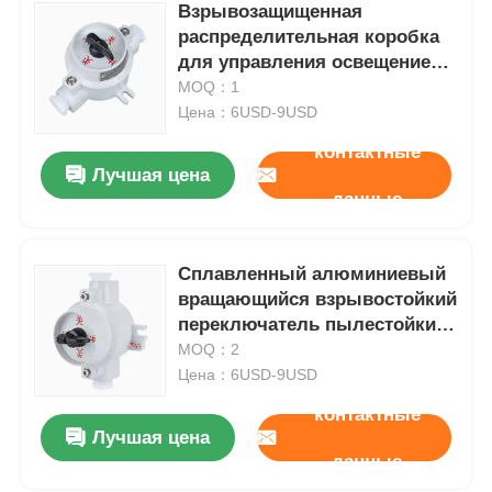
Взрывозащищенная
распределительная коробка
для управления освещением,
водонепроницаемая IP65,
MOQ：1
220В/380В
Цена：6USD-9USD
контактные
Лучшая цена
данные
Сплавленный алюминиевый
вращающийся взрывостойкий
переключатель пылестойкий
220V 380V
MOQ：2
Цена：6USD-9USD
контактные
Лучшая цена
данные