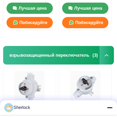
алюминиевым
взрывозащищенная
корпусом IP65
коррозионностойкая
Лучшая цена
Лучшая цена
Побеседуйте
Побеседуйте
теперь
теперь
(3)
взрывозащищенный переключатель
Sherlock
Сплавленный
Взрывозащищенная
алюминиевый
распределительная