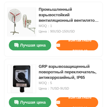
Промышленный
взрывостойкий
вентиляционный вентилятор
для установки на стену / пол
MOQ：1
Цена：90USD-150USD
контактные
Лучшая цена
данные
GRP взрывозащищенный
поворотный переключатель,
антикоррозийный, IP65
MOQ：5
Цена：7USD-9USD
контактные
Лучшая цена