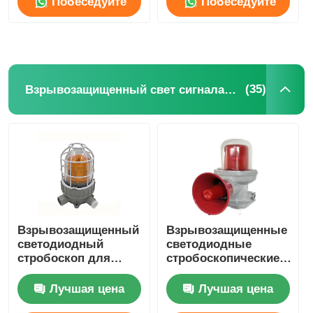
Побеседуйте
Побеседуйте
теперь
теперь
(35)
Взрывозащищенный свет сигнала тревоги
Главная страница
Взрывозащищенный
Взрывозащищенные
светодиодный
светодиодные
стробоскоп для
стробоскопические
Продукция
опасных зон,
сигнальные огни
аварийная
Аварийное
Лучшая цена
Лучшая цена
сигнализация
освещение
О Компании