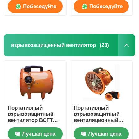
Побеседуйте
Побеседуйте
Наша фабрика
теперь
теперь
контроль качества
(23)
взрывозащищенный вентилятор
контактные данные
Отправить запрос
Взрывозащищенное освещение
Портативный
Портативный
взрывозащитный
взрывозащитный
Взрывозащищенный свет сигнала тревоги
вентилятор BCFT
вентиляционный
серии 2800r/мин
вентилятор серии
SFT
Лучшая цена
Лучшая цена
взрывозащищенный вентилятор