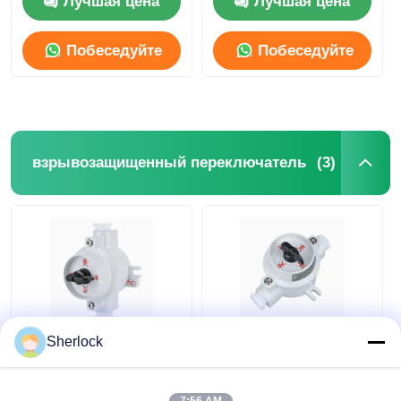
Лучшая цена
Лучшая цена
Побеседуйте
Побеседуйте
теперь
теперь
(3)
взрывозащищенный переключатель
Sherlock
Сплавленный
Взрывозащищенная
алюминиевый
распределительная
вращающийся
коробка для
взрывостойкий
управления