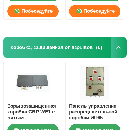
Побеседуйте
Побеседуйте
Коробка, защищенная от взрывов
теперь
теперь
взрывозащищенный переключатель
(6)
Коробка, защищенная от взрывов
Взрывостойкие кабельные железы
взрывозащищенные штепсельная вилка и гнездо
Взрывозащищенная
Панель управления
коробка GRP WF1 с
распределительной
литым
коробки ИП65
алюминиевым
взрывозащищенная
корпусом IP65
коррозионностойкая