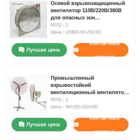
Осевой взрывозащищенный
вентилятор 110В/220В/380В
для опасных зон
нефтегазовой
MOQ：1
промышленности
Цена：US$55.00-250.00
контактные
Лучшая цена
данные
Промышленный
взрывостойкий
вентиляционный вентилятор
для установки на стену / пол
MOQ：1
Цена：90USD-150USD
контактные
Лучшая цена
данные