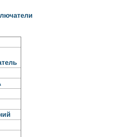
ключатели
атель
А
ний