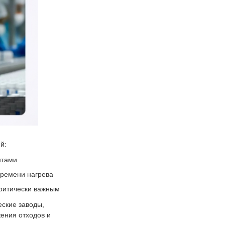
й:
нтами
времени нагрева
критически важным
ские заводы,
ения отходов и