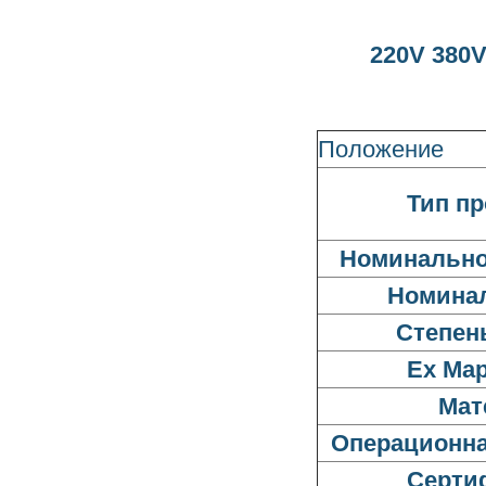
220V 380
Положение
Тип п
Номинально
Номина
Степен
Ex Ма
Мат
Операционна
Серти