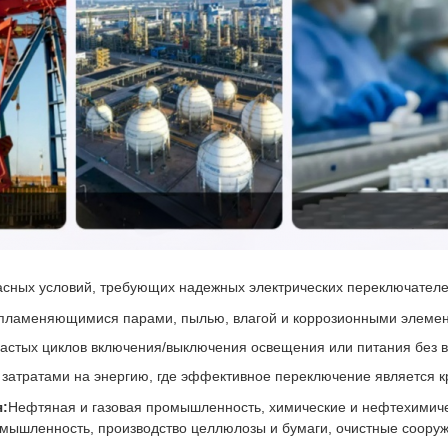
асных условий, требующих надежных электрических переключателе
спламеняющимися парами, пылью, влагой и коррозионными элеме
астых циклов включения/выключения освещения или питания без 
 затратами на энергию, где эффективное переключение является 
:
Нефтяная и газовая промышленность, химические и нефтехимиче
ышленность, производство целлюлозы и бумаги, очистные сооруж