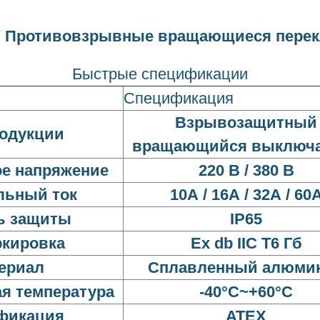
V Противовзрывные вращающиеся пере
Быстрые спецификации
Спецификация
Взрывозащитный
родукции
вращающийся выключ
е напряжение
220 В / 380 В
льный ток
10А / 16А / 32А / 60
ь защиты
IP65
ркировка
Ex db IIC T6 Гб
ериал
Сплавленный алюми
я температура
-40°C~+60°C
фикация
ATEX