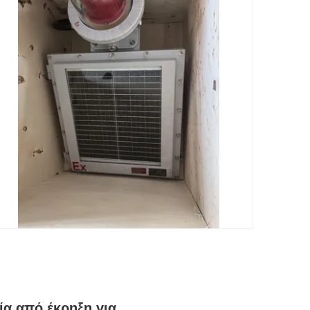
α από έκρηξη για