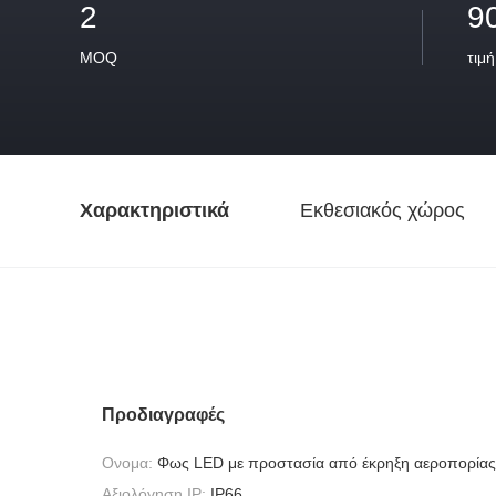
2
9
MOQ
τιμή
Χαρακτηριστικά
Εκθεσιακός χώρος
Προδιαγραφές
Ονομα:
Φως LED με προστασία από έκρηξη αεροπορίας
Αξιολόγηση IP:
IP66