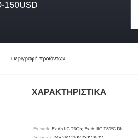
0-150USD
Περιγραφή προϊόντων
ΧΑΡΑΚΤΗΡΙΣΤΙΚΆ
Ex mark:
Ex db IIC T6Gb; Ex tb IIIC T80ºC Db
Δυναμικό:
24V,36V,110V,220V,380V