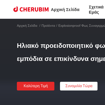
Σχετικά
Αρχική Σελίδα
Εμάς
Αρχική Σελίδα
/
Προϊόντα
/
Explosionproof Φως Συναγερμ
Ηλιακό προειδοποιητικό φω
εμπόδια σε επικίνδυνα σημ
Καλύτερη Τιμή
Συνομιλία Τώρα