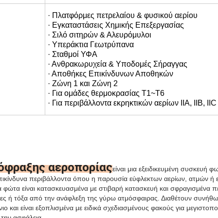
· Είναι κατάλληλο τόσο για καλωδίωση σωλήνων
· Πλατφόρμες πετρελαίου & φυσικού αερίου
· Εγκαταστάσεις Χημικής Επεξεργασίας
· Σιλό σιτηρών & Αλευρόμυλοι
· Υπεράκτια Γεωτρύπανα
· Σταθμοί ΥΦΑ
· Ανθρακωρυχεία & Υποδομές Σήραγγας
· Αποθήκες Επικίνδυνων Αποθηκών
· Ζώνη 1 και Ζώνη 2
· Για ομάδες θερμοκρασίας T1~T6
· Για περιβάλλοντα εκρηκτικών αερίων IIA, IIB, IIC