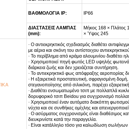
-25°C~+45°C
ΘΕΡΜΟΚΡΑΣΙΑ:
ΒΑΘΜΟΛΟΓΙΑ IP:
IP66
ΔΙΑΣΤΑΣΕΙΣ ΛΑΜΠΑΣ
Μήκος 168 × Πλάτος 
(mm):
× Ύψος 245
· Ο αντιεκρηκτικός σχεδιασμός διαθέτει αντιφλε
με αέρια και σκόνη του αντίστοιχου αντιεκρηκτικο
· Το περίβλημα από κράμα αλουμινίου διαθέτει ηλ
· Χρησιμοποιεί πηγή φωτός LED υψηλής φωτεινό
διάρκεια ζωής και δεν χρειάζεται συντήρηση.
· Το αντιεκρηκτικό φως απόφραξης αεροπορίας δια
· Η εξαιρετικά προστατευτική, σφραγισμένη δομή,
ΙΚΑ
στεγανοποίησης από σιλικόνη, παρέχει εξαιρετικ
· Διαθέτει ενσωματωμένο τσιπ με πολλαπλά κυκλ
δορυφορικό τσιπ Beidou για συγχρονισμό πολλ
· Χρησιμοποιεί έναν αυτόματο διακόπτη φωτισμού
νύχτα και σε συνθήκες ομίχλης και απενεργοποιείτ
· Ο ασύρματος συγχρονισμός είναι διαθέσιμος κατ
διευκρινίστε κατά την παραγγελία.