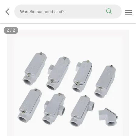
2
/
2