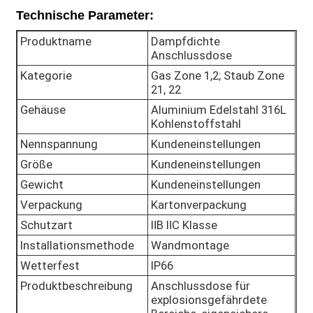
Technische Parameter:
Explosionsgeschützte Box
Produktname
Dampfdichte
Anschlussdose
Kategorie
Gas Zone 1,2; Staub Zone
Explosionsgeschützter Schalter
21, 22
Gehäuse
Aluminium Edelstahl 316L
Kohlenstoffstahl
Explosionssichere Kabeldrüsen
Nennspannung
Kundeneinstellungen
Größe
Kundeneinstellungen
explosionssicherer Stecker und Sockel
Gewicht
Kundeneinstellungen
Verpackung
Kartonverpackung
Schutzart
ⅡB ⅡC Klasse
Installationsmethode
Wandmontage
Wetterfest
IP66
Produktbeschreibung
Anschlussdose für
explosionsgefährdete