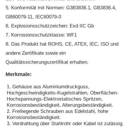
5. Konformität mit Normen: G3B3836.1, GB3836.4,
GB60079-11, IEC60079-0
Fabrik Tour
6. Explosionsschutzzeichen: Exd IIC Gb
7. Korrosionsschutzklasse: WF1
Qualitätskontrolle
8. Das Produkt hat ROHS, CE, ATEX, IEC, ISO und
andere Zertifikate sowie ein
Kontakt
Qualitätssicherungszertifikat erhalten.
Referenzen
Merkmale:
1. Gehäuse aus Aluminiumdruckguss,
Explosionssichere Beleuchtung
Hochgeschwindigkeits-Kugelstrahlen, Oberflächen-
Hochspannungs-Elektrostatisches Spritzen,
Korrosionsbeständigkeit, Alterungsbeständigkeit.
Explosionssicheres Warnungs-Licht
2. Freiliegende Schrauben aus Edelstahl, hohe
Korrosionsbeständigkeit.
3. Verdrahtung über Stahlrohr oder Kabel ist zulässig.
explosionsgeschützter Ventilator