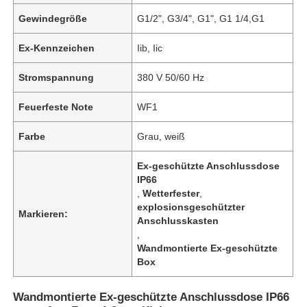
Gewindegröße
G1/2", G3/4", G1", G1 1/4,G1
Ex-Kennzeichen
Iib, Iic
Stromspannung
380 V 50/60 Hz
Feuerfeste Note
WF1
Farbe
Grau, weiß
Ex-geschützte Anschlussdose
IP66
,
Wetterfester
,
explosionsgeschützter
Markieren:
Anschlusskasten
,
Wandmontierte Ex-geschützte
Box
Wandmontierte Ex-geschützte Anschlussdose IP66