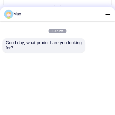
Max
3:37 PM
Good day, what product are you looking 
for?
Kabel-Aluminium-
Explosionssichere
Explosionssichere
Antriebspumpen-
Verbindungskiste
Stromverteilplatte für
Wasserdicht ATEX
gefährliche Bereiche
Anfrage absenden
Anfrage absenden
IP65 G1/2 G3/4
Startseite
Über uns
Kontakt
Desktop Site
Sitemap
Datenschutzrichtlinie