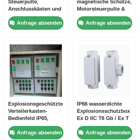
Steuerpulte,
magnetische Schütze,
Anschlusskästen und
Motorsteuerpulte &
elektrische Gehäuse
Wasserpumpen-
Anfrage absenden
Anfrage absenden
nach Maß
Steuerkästen
Explosionsgeschütztes
IP66 wasserdichte
Verteilerkasten-
Explosionsschutzbox
Bedienfeld IP65,
Ex D IIC T6 Gb / Ex T
korrosionsbeständig
IIIC T80°C Db für
Anfrage absenden
Anfrage absenden
gefährliche Bereiche