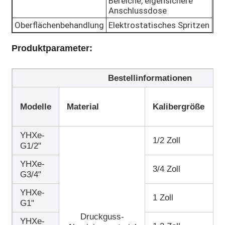
Bereiche, eigensichere
Anschlussdose
Oberflächenbehandlung
Elektrostatisches Spritzen
Produktparameter:
Bestellinformationen
Modelle
Material
Kalibergröße
YHXe-
1/2 Zoll
G1/2"
YHXe-
3/4 Zoll
G3/4"
YHXe-
1 Zoll
G1"
Druckguss-
YHXe-