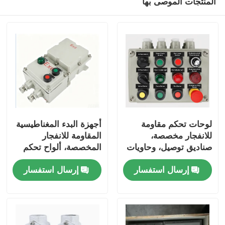
المنتجات الموصى بها
لوحات تحكم مقاومة
أجهزة البدء المغناطيسية
للانفجار مخصصة،
المقاومة للانفجار
صناديق توصيل، وحاويات
المخصصة، ألواح تحكم
كهربائية
المحركات وصناديق تحكم
إرسال استفسار
إرسال استفسار
مضخة المياه