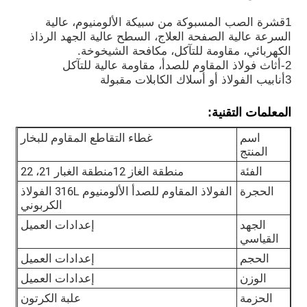
1قشرة الصب المسبوكة من سبيكة الألومنيوم، عالية
السرعة عالية الصفحة العلاج، السطح عالية الجهد الرذاذ
جولة في المعمل
الكهربائي، مقاومة للتآكل، مكافحة الشيخوخة.
2-أثاث فولاذ المقاوم للصدأ، مقاومة عالية للتآكل
3أنابيب الفولاذ أو أسلاك الكابلات مقبولة
ضبط الجودة
المعلمات التقنية:
اتصل بنا
اسم
غطاء التقاطع المقاوم للبخار
المنتج
طلب اقتباس
الفئة
منطقة الغاز 12منطقة الغبار 21، 22
الحجرة
الفولاذ المقاوم للصدأ الألومنيوم 316L الفولاذ
الكربوني
إضاءة مقاومة للانفجار
الجهد
إعدادات العميل
القياسي
ضوء إنذار مقاوم للانفجار
الحجم
إعدادات العميل
الوزن
إعدادات العميل
الحزمة
علبة الكرتون
مروحة مقاومة للانفجار