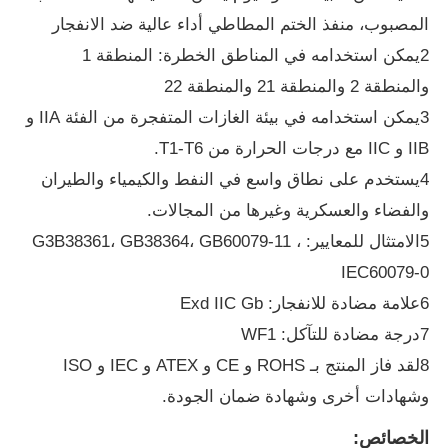
المصبوب، منفذ الختم المطاطي أداء عالية ضد الانفجار
2يمكن استخدامه في المناطق الخطرة: المنطقة 1
والمنطقة 2 والمنطقة 21 والمنطقة 22
3يمكن استخدامه في بيئة الغازات المتفجرة من الفئة IIA و
IIB و IIC مع درجات الحرارة من T1-T6.
4يستخدم على نطاق واسع في النفط والكيمياء والطيران
والفضاء والعسكرية وغيرها من المجالات.
5الامتثال للمعايير: G3B38361، GB38364، GB60079-11 ،
IEC60079-0
6علامة مضادة للانفجار: Exd IIC Gb
منزل
7درجة مضادة للتآكل: WF1
8لقد فاز المنتج بـ ROHS و CE و ATEX و IEC و ISO
المنتجات
وشهادات أخرى وشهادة ضمان الجودة.
الخصائص:
حول بنا