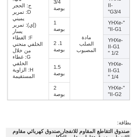
3/4
II-
ج: الحجر
بوصة
G3/4"
D: تمرير
يميني
1
"YHXe-
(إي): تمرير
II-G1"
بوصة
يسار
مادة
F: الغطاء
YHXe-
1. 2
الصلب
الخلفي منحني
II-G1
بوصة
المصبوب
من خلال
1/2 "
G: غطاء
الخلفي
YHXe-
1.5
H: الزاوية
II-G1
بوصة
المستقيمة
1/4 "
2
"YHXe-
II-G2"
بوصة
بطاقة:
صندوق التقاطع المقاوم للانفجار,صندوق كهربائي مقاوم