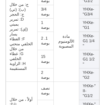
G1/2"
بوصة
ج: من خلال
3/4
YHXe-
(ب): (تي)
G3/4"
بوصة
ج: الحجر
D: تمرير
1
YHXe-
يميني
G1"
بوصة
(إي): تمرير
يسار
YHXe-
مادة
1. 2
F: الغطاء
G1 1/4
الألومنيوم
بوصة
الخلفي منحني
"
المصبوبة
من خلال
G: غطاء
YHXe-
15
الخلفي
G1 1/2
بوصة
H: الزاوية
"
المستقيمة
2
YHXe-
G2"
بوصة
"YHXe-
نصف
II-
بوصة
G1/2"
أولاً ، من خلال
"YHXe-
ثانيًا: