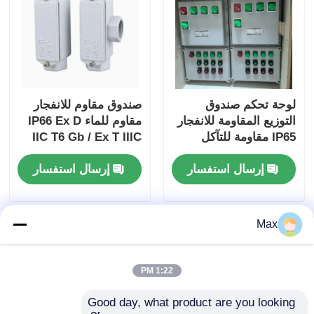
لوحة تحكم صندوق
صندوق مقاوم للانفجار
التوزيع المقاومة للانفجار
مقاوم للماء IP66 Ex D
IP65 مقاومة للتآكل
IIC T6 Gb / Ex T IIIC
T80 درجة مئوية Db
إرسال استفسار
إرسال استفسار
للمنطقة الخطرة
Max
1:22 PM
Good day, what product are you looking 