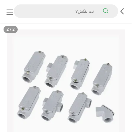
2
/
2