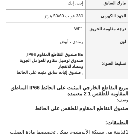
مارك السابق
إيب، إيك
الجهد االكهربى
380 فولت 50/60 هرتز
درجة مقاومة للحريق
WF1
لون
رمادي ، أبيض
Ex صندوق التقاطع المقاوم IP66
,
صندوق توصيل مقاوم للعوامل الجوية
تسليط الضوء:
ومضاد للانفجار
,
صندوق إثبات سابق مثبت على الحائط
مربع التقاطع الخارجي المثبت على الحائط IP66 المناطق
المقاومة للطقس 1 2 معتمدة
وصف:
صندوق التقاطع المقاوم للطقس على الحائط
التطبيقات:
1قذيفة من سبيكة الألومنيوم يمكن تخصيصها مادة الصلب