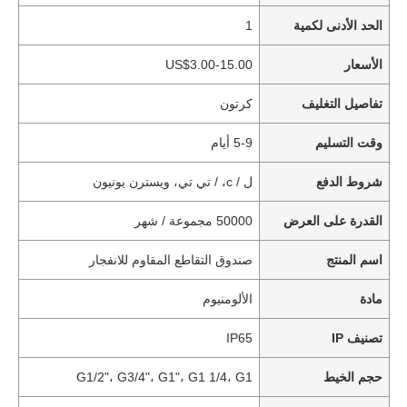
الحد الأدنى لكمية
1
الأسعار
US$3.00-15.00
تفاصيل التغليف
كرتون
وقت التسليم
5-9 أيام
شروط الدفع
ل / c، / تي تي، ويسترن يونيون
القدرة على العرض
50000 مجموعة / شهر
اسم المنتج
صندوق التقاطع المقاوم للانفجار
مادة
الألومنيوم
تصنيف IP
IP65
حجم الخيط
G1/2"، G3/4"، G1"، G1 1/4، G1