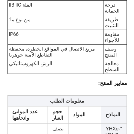
درجة
الفئة IIB IIC
الحماية
صندوق مقاوم للانفجار
طريقة
من نوع ما:
التثبيت
مقاومة
IP66
مفتاح مقاوم للانفجار
للأجواء
وصف
مربع الاتصال في المواقع الخطرة، محفظة
غدد الكابلات المقاومة للانفجار
المنتج
التقاطع الآمنة جوهريا
معالجة
الرش الكهروستاتيكي
السطح
قابس ومقبس مقاوم للانفجار
معايير المنتج:
معلومات الطلب
حجم
عدد الموانئ
النماذج
المواد
العيار
واتجاهها
"YHXe-
نصف