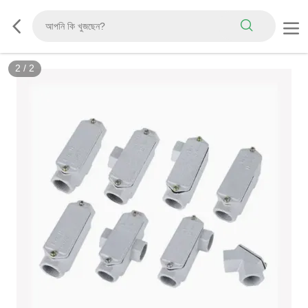
2
/
2