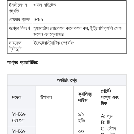
ইনস্টলেশন
ওয়াল-মাউন্টেড
পদ্ধতি
বিস্ফোরণ প্রতিরোধী বাক্স
ওয়েদার প্রুফ
IP66
পণ্যের বিবরণ
হ্যাজার্ডাস লোকেশন কানেকশন বক্স, ইন্ট্রিনসিক্যালি সেফ
জংশন এনক্লোজার
বিস্ফোরণ প্রমাণ সুইচ
সারফেস
ইলেক্ট্রোস্ট্যাটিক স্প্রেয়িং
ট্রিটমেন্ট
বিস্ফোরণ প্রতিরোধী ক্যাবল গ্রন্থি
পণ্যের প্যারামিটার:
বিস্ফোরণ প্রমাণ প্লাগ এবং সকেট
অর্ডারিং তথ্য
পোর্টের
ক্যালিব্র
মডেল
উপাদান
সংখ্যা এবং
সাইজ
দিক
YHXe-
১/২
A: থ্রু
G1/2"
ইঞ্চি
B: টি
C: স্টোন
YHXe-
৩/৪