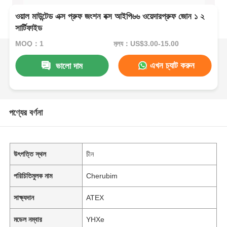
ওয়াল মাউন্টেড এক্স প্রুফ জংশন বক্স আইপি৬৬ ওয়েদারপ্রুফ জোন ১ ২
সার্টিফাইড
MOQ：1
মূল্য：US$3.00-15.00
এখন চ্যাট করুন
ভালো দাম
পণ্যের বর্ণনা
উৎপত্তি স্থল
চীন
পরিচিতিমুলক নাম
Cherubim
সাক্ষ্যদান
ATEX
মডেল নম্বার
YHXe