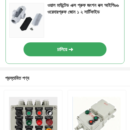
ওয়াল মাউন্টেড এক্স প্রুফ জংশন বক্স আইপি৬৬
ওয়েদারপ্রুফ জোন ১ ২ সার্টিফাইড
চালিয়ে
প্রস্তাবিত পণ্য