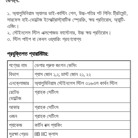
বৈশিষ্ট্য:
১. অ্যালুমিনিয়াম অ্যালয় ডাই-কাস্টিং শেল, উচ্চ-গতির শট পিনিং ট্রিটমেন্ট,
কারখানা ভ্রমণ
সারফেস হাই-ভোল্টেজ ইলেক্ট্রোস্ট্যাটিক স্প্রেয়িং, ক্ষয় প্রতিরোধ, অ্যান্টি-
এজিং।
২. স্টেইনলেস স্টিল এক্সপোজড ফাস্টেনার, উচ্চ ক্ষয় প্রতিরোধ।
মান নিয়ন্ত্রণ
৩. স্টিল পাইপ বা কেবল ওয়্যারিং গ্রহণযোগ্য
প্রযুক্তিগত প্যারামিটার:
আমাদের সাথে যোগাযোগ করুন
পণ্যের নাম
ভেপার প্রুফ জংশন কেসিং
বিভাগ
গ্যাস জোন ১,২; ডাস্ট জোন ২১, ২২
উদ্ধৃতির জন্য আবেদন
এনক্লোজার
অ্যালুমিনিয়াম স্টেইনলেস স্টিল ৩১৬এল কার্বন স্টিল
রেটেড
গ্রাহক সেটিংস
বিস্ফোরণ প্রমাণ আলো
ভোল্টেজ
আকার
গ্রাহক সেটিংস
বিস্ফোরণ প্রমাণ অ্যালার্ম লাইট
ওজন
গ্রাহক সেটিংস
প্যাকেজ
কার্টন বক্স প্যাকিং
সুরক্ষা গ্রেড
ⅡB ⅡC ক্লাস
বিস্ফোরণ প্রমাণ পাখা