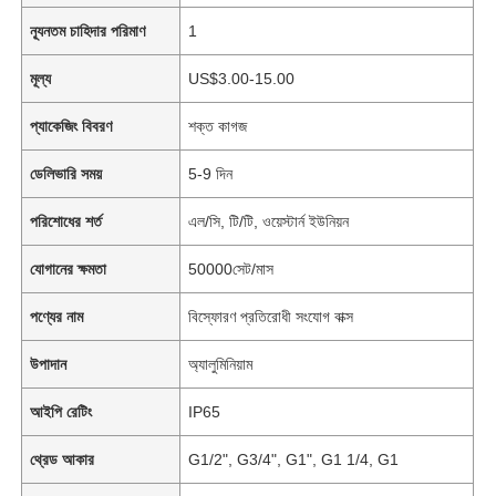
ন্যূনতম চাহিদার পরিমাণ
1
মূল্য
US$3.00-15.00
প্যাকেজিং বিবরণ
শক্ত কাগজ
ডেলিভারি সময়
5-9 দিন
পরিশোধের শর্ত
এল/সি, টি/টি, ওয়েস্টার্ন ইউনিয়ন
যোগানের ক্ষমতা
50000সেট/মাস
পণ্যের নাম
বিস্ফোরণ প্রতিরোধী সংযোগ বাক্স
উপাদান
অ্যালুমিনিয়াম
আইপি রেটিং
IP65
থ্রেড আকার
G1/2", G3/4", G1", G1 1/4, G1