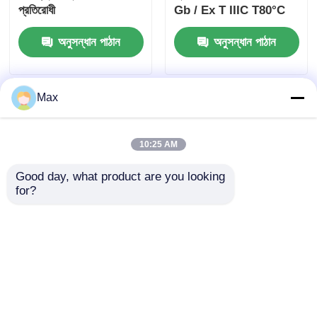
প্রতিরোধী
Gb / Ex T IIIC T80°C
Db বিপজ্জনক এলাকার জন্য
অনুসন্ধান পাঠান
অনুসন্ধান পাঠান
Max
10:25 AM
Good day, what product are you looking 
for?
কেবল অ্যালুমিনিয়াম বিস্ফোরণ-
বিপজ্জনক এলাকার জন্য
প্রমাণ জংশন বক্স জলরোধী
বিস্ফোরণ প্রতিরোধী পাম্প
ATEX IP65 G1/2 G3/4
স্টার্টার পাওয়ার ডিস্ট্রিবিউশন
প্যানেল
অনুসন্ধান পাঠান
অনুসন্ধান পাঠান