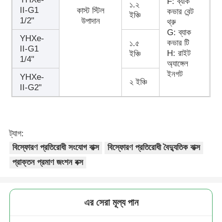
F: ব্যাক
১.২
II-G1
কাস্ট স্টিল
কভার বেন্ট
ইঞ্চি
1/2"
উপাদান
থ্রু
G: ব্যাক
YHXe-
কভার টি
১.৫
II-G1
H: রাইট
ইঞ্চি
1/4"
অ্যাঙ্গেল
ইনগট
YHXe-
২ ইঞ্চি
II-G2"
ট্যাগ:
বিস্ফোরণ প্রতিরোধী সংযোগ বাক্স
বিস্ফোরণ প্রতিরোধী বৈদ্যুতিক বাক্স
প্রাক্তন প্রমাণ জংশন বক্স
এর সেরা মূল্য পান