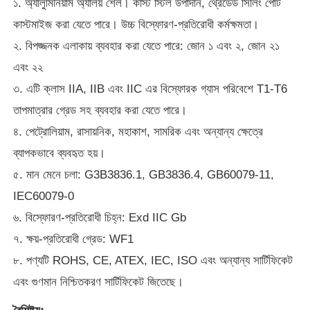
১. অ্যালুমিনিয়াম অ্যালয় শেল। কাস্ট স্টিল উপাদান, থ্রেডেড সিলিং পোর্ট
কাস্টমাইজ করা যেতে পারে। উচ্চ বিস্ফোরণ-প্রতিরোধী কর্মক্ষমতা।
২. বিপজ্জনক এলাকায় ব্যবহার করা যেতে পারে: জোন ১ এবং ২, জোন ২১
এবং ২২
৩. এটি ক্লাস IIA, IIB এবং IIC এর বিস্ফোরক গ্যাস পরিবেশে T1-T6
তাপমাত্রার গ্রেড সহ ব্যবহার করা যেতে পারে।
৪. পেট্রোলিয়াম, রাসায়নিক, মহাকাশ, সামরিক এবং অন্যান্য ক্ষেত্রে
ব্যাপকভাবে ব্যবহৃত হয়।
৫. মান মেনে চলা: G3B3836.1, GB3836.4, GB60079-11,
IEC60079-0
৬. বিস্ফোরণ-প্রতিরোধী চিহ্ন: Exd IIC Gb
বাড়ি
৭. ক্ষয়-প্রতিরোধী গ্রেড: WF1
৮. পণ্যটি ROHS, CE, ATEX, IEC, ISO এবং অন্যান্য সার্টিফিকেট
পণ্য
এবং গুণমান নিশ্চিতকরণ সার্টিফিকেট জিতেছে।
আমাদের সম্পর্কে