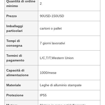
Quantità di ordine
2
minimo
Prezzo
90USD-150USD
Imballaggi
cartoni o pallet
particolari
Tempi di
7 giorni lavorativi
consegna
Termini di
L/C,T/T,Western Union
pagamento
Capacità di
1000/mese
alimentazione
Materiale
Leghe di alluminio stampate
Protezione
IP55