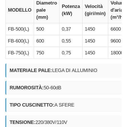
Diametro
Volum
Potenza
Velocità
MODELLO
pale
d'aria
(kW)
(giri/min)
(mm)
(m³/h)
FB-500(L)
500
0,37
1450
6600
FB-600(L)
600
0,55
1450
9600
FB-750(L)
750
0,75
1450
18000
MATERIALE PALE:
LEGA DI ALLUMINIO
RUMOROSITÀ:
50-60dB
TIPO CUSCINETTO:
A SFERE
TENSIONE:
220/380V/110V