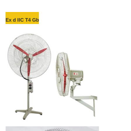
Ex d IIC T4 Gb