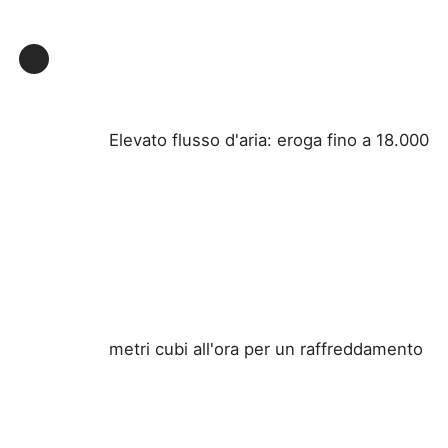
Fatory Tour
Controllo di qualità
Elevato flusso d'aria: eroga fino a 18.000
Contattaci
Richiedere un preventivo
Illuminazione protetta contro le esplosioni
metri cubi all'ora per un raffreddamento
Luce protetta contro le esplosioni dell'allarme
ventilatore antideflagrante