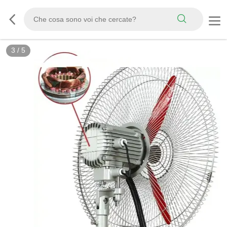
3
/
5