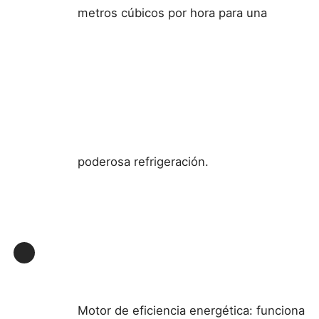
metros cúbicos por hora para una
Caja a prueba de explosión
interruptor a prueba de explosiones
Glándulas de cable a prueba de explosión
poderosa refrigeración.
enchufe y zócalo a prueba de explosiones
Motor de eficiencia energética: funciona