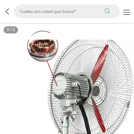
3
/
5