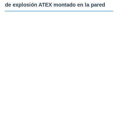
de explosión ATEX montado en la pared
Lo más
destacado
en una
Inicio
mirada
Productos
Sobre nosotros