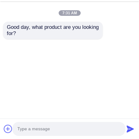
P2: ¿Qué zonas peligrosas y certificaciones se
requieren para los ventiladores oscilantes a prueba
7:31 AM
de explosión?
Good day, what product are you looking 
A: ¿Qué quieres decir?
Dependiendo de su región y
for?
tipo de instalación, estos ventiladores generalmente
requieren certificaciones de seguridad reconocidas
internacionalmente:
ATEX:
Se requiere comúnmente en Europa e
internacionalmente para la zona 1 y la zona 2 (gas)
o la zona 21 y la zona 22 (polvo).
Siempre asegúrese de que la calificación de seguridad
del ventilador corresponde a la especificada
Zona,
grupo de gases (por ejemplo, IIA, IIB, IIC) y clase
de temperatura (código T)
de su instalación.
¿Puedes aceptar poner mi logotipo en productos
ligeros?
Por favor, informe formalmente antes de nuestra producción y