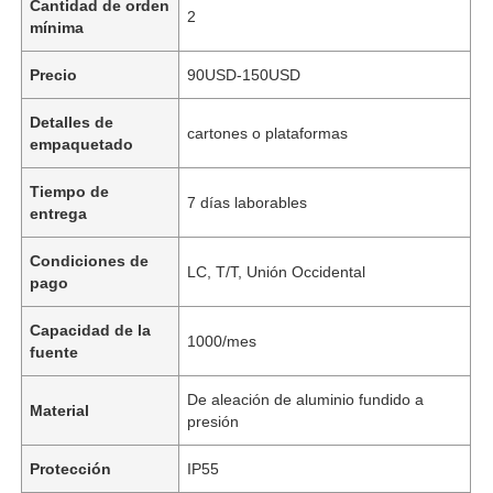
Cantidad de orden
2
mínima
Precio
90USD-150USD
Detalles de
cartones o plataformas
empaquetado
Tiempo de
7 días laborables
entrega
Condiciones de
LC, T/T, Unión Occidental
pago
Capacidad de la
1000/mes
fuente
De aleación de aluminio fundido a
Material
presión
Protección
IP55