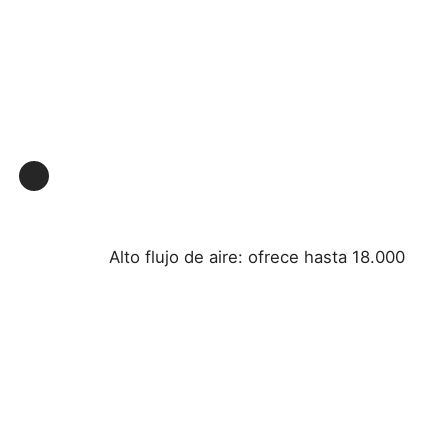
Visita a la fábrica
Control de Calidad
Contacto
Solicitar una cotización
Alto flujo de aire: ofrece hasta 18.000
Iluminación a prueba de explosiones
Luz a prueba de explosiones de la alarma
ventilador a prueba de explosiones