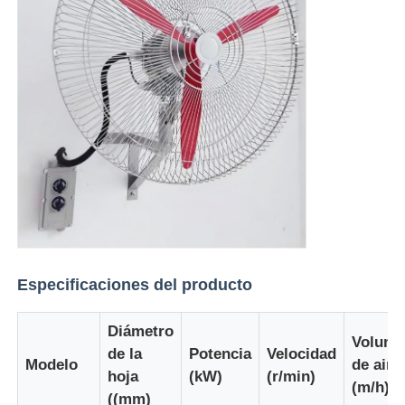
Especificaciones del producto
Diámetro
Volum
de la
Potencia
Velocidad
Modelo
de aire
hoja
(kW)
(r/min)
(m/h)
((mm)