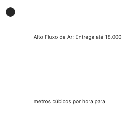
Fábrica
Alto Fluxo de Ar: Entrega até 18.000
Controle de Qualidade
Fale Conosco
Pedir um orçamento
Iluminação à prova de explosões
metros cúbicos por hora para
Luz à prova de explosões do alarme
ventilador à prova de explosão