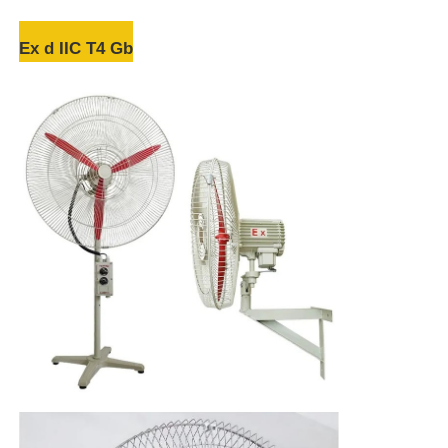
Ex d IIC T4 Gb