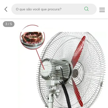
3
/
5