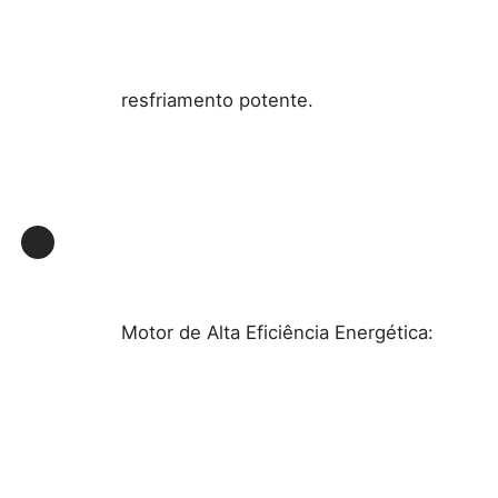
Caixa à prova de explosão
resfriamento potente.
interruptor à prova de explosão
Glândulas de cabo à prova de explosão
tomada e soquete à prova de explosões
Motor de Alta Eficiência Energética: