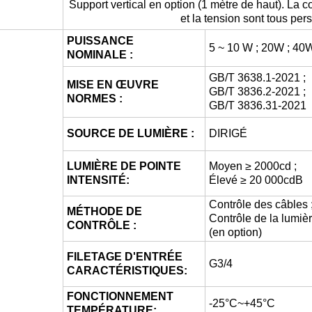
Support vertical en option (1 mètre de haut). La co
et la tension sont tous per
PUISSANCE
5 ~ 10 W ; 20W ; 40
NOMINALE :
GB/T 3638.1-2021 ;
MISE EN ŒUVRE
GB/T 3836.2-2021 ;
NORMES :
GB/T 3836.31-2021
SOURCE DE LUMIÈRE :
DIRIGÉ
LUMIÈRE DE POINTE
Moyen ≥ 2000cd ;
INTENSITÉ:
Élevé ≥ 20 000cdB
Contrôle des câbles 
MÉTHODE DE
Contrôle de la lumiè
CONTRÔLE :
(en option)
FILETAGE D'ENTRÉE
G3/4
CARACTÉRISTIQUES:
FONCTIONNEMENT
-25°C~+45°C
TEMPÉRATURE: