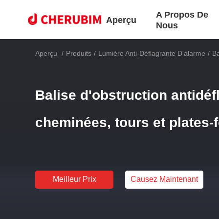
A Propos De
Aperçu
Nous
Aperçu
/
Produits
/
Lumière Anti-Déflagrante D'alarme
/
Ba
Balise d'obstruction antidéf
cheminées, tours et plates-
Meilleur Prix
Causez Maintenant