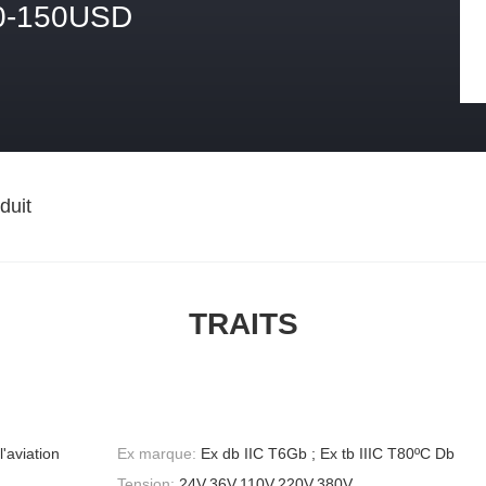
0-150USD
duit
TRAITS
'aviation
Ex marque:
Ex db IIC T6Gb ; Ex tb IIIC T80ºC Db
Tension:
24V,36V,110V,220V,380V