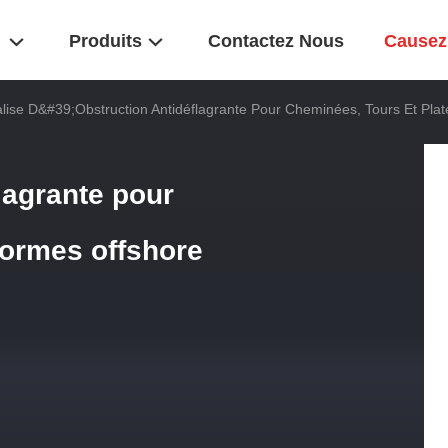
Produits
Contactez Nous
Causez
lise D&#39;obstruction Antidéflagrante Pour Cheminées, Tours Et Pla
lagrante pour
formes offshore