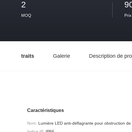
2
9
MOQ
Prix
traits
Galerie
Description de pro
Caractéristiques
Nom:
Lumière LED anti-déflagrante pour obstruction de l
Indice IP:
IP66