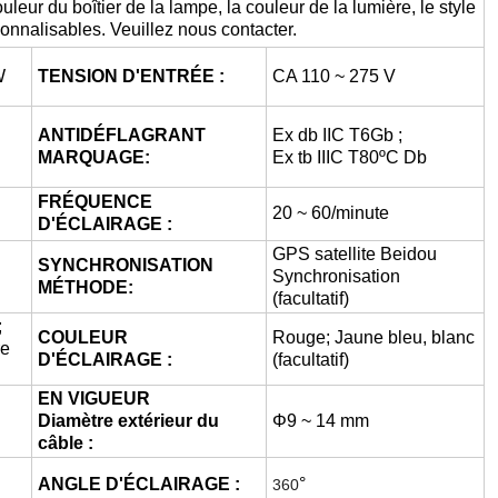
uleur du boîtier de la lampe, la couleur de la lumière, le style
sonnalisables. Veuillez nous contacter.
W
TENSION D'ENTRÉE :
CA 110 ~ 275 V
ANTIDÉFLAGRANT
Ex db IIC T6Gb ;
MARQUAGE:
Ex tb IIIC T80ºC Db
FRÉQUENCE
20 ~ 60/minute
D'ÉCLAIRAGE :
GPS satellite Beidou
SYNCHRONISATION
Synchronisation
MÉTHODE:
(facultatif)
;
COULEUR
Rouge; Jaune bleu, blanc
re
D'ÉCLAIRAGE :
(facultatif)
EN VIGUEUR
Diamètre extérieur du
Φ9 ~ 14 mm
câble :
ANGLE D'ÉCLAIRAGE :
°
360