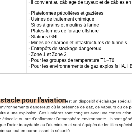
· Il convient au câblage de tuyaux et de câbles en 
· Plateformes pétrolières et gazières
· Usines de traitement chimique
· Silos à grains et moulins à farine
· Plates-formes de forage offshore
· Stations GNL
· Mines de charbon et infrastructures de tunnels
· Entrepôts de stockage dangereux
· Zone 1 et Zone 2
· Pour les groupes de température T1~T6
· Pour les environnements de gaz explosifs IIA, IIB
stacle pour l'aviation
est un dispositif d'éclairage spécia
 environnements dangereux où la présence de gaz, de vapeurs ou de p
ire à une explosion. Ces lumières sont conçues avec une construction 
 étincelle ou arc d'enflammer l'atmosphère environnante. Ils sont géné
que l'acier inoxydable ou l'aluminium et sont équipés de lentilles spéc
neux tout en garantissant la sécurité.