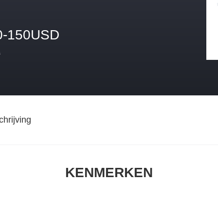
0-150USD
s
hrijving
KENMERKEN