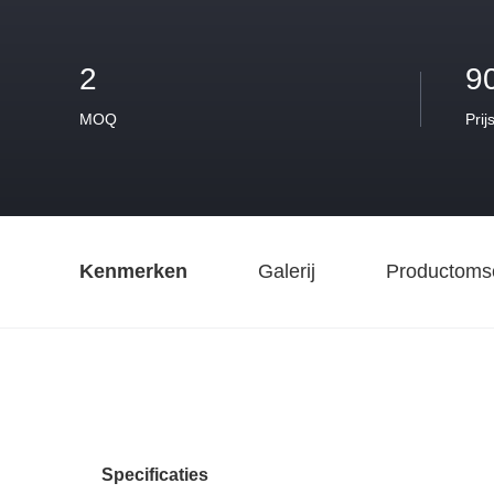
2
9
MOQ
Prij
Kenmerken
Galerij
Productomsc
Specificaties