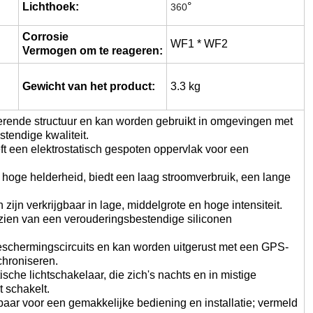
Lichthoek:
°
360
Corrosie
WF1 * WF2
Vermogen om te reageren:
Gewicht van het product:
3.3 kg
erende structuur en kan worden gebruikt in omgevingen met
tendige kwaliteit.
ft een elektrostatisch gespoten oppervlak voor een
 hoge helderheid, biedt een laag stroomverbruik, een lange
ijn verkrijgbaar in lage, middelgrote en hoge intensiteit.
rzien van een verouderingsbestendige siliconen
eschermingscircuits en kan worden uitgerust met een GPS-
chroniseren.
che lichtschakelaar, die zich's nachts en in mistige
 schakelt.
aar voor een gemakkelijke bediening en installatie; vermeld