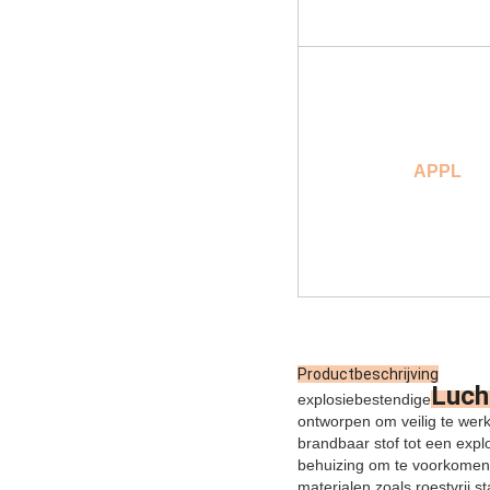
APPL
Productbeschrijving
Luch
explosiebestendige
ontworpen om veilig te wer
brandbaar stof tot een exp
behuizing om te voorkomen
materialen zoals roestvrij s