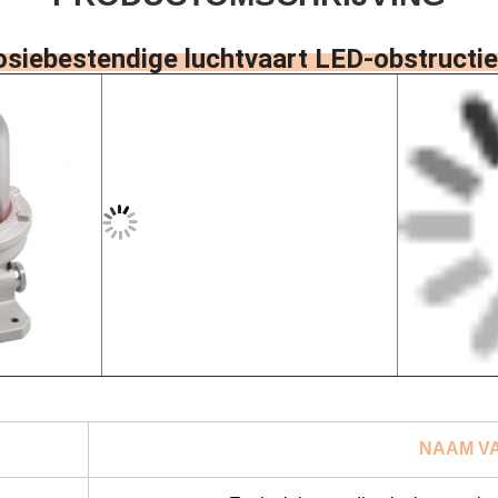
osiebestendige luchtvaart LED-obstructi
NAAM V