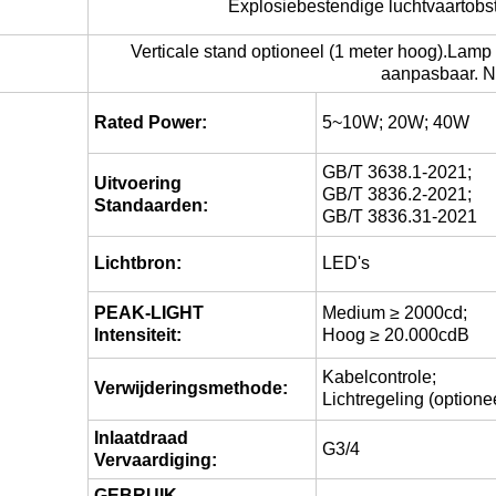
Explosiebestendige luchtvaartobst
Verticale stand optioneel (1 meter hoog).Lamp be
aanpasbaar. N
Rated Power:
5~10W; 20W; 40W
GB/T 3638.1-2021;
Uitvoering
GB/T 3836.2-2021;
Standaarden:
GB/T 3836.31-2021
Lichtbron:
LED's
PEAK-LIGHT
Medium ≥ 2000cd;
Intensiteit:
Hoog ≥ 20.000cdB
Kabelcontrole;
Verwijderingsmethode:
Lichtregeling (optione
Inlaatdraad
G3/4
Vervaardiging:
GEBRUIK