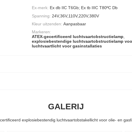
Ex-merk:
Ex db IIC T6Gb; Ex tb IIIC T80ºC Db
Spanning:
24V,36V,110V,220V,380V
Kleur uitzenden:
Aanpasbaar
Markeren:
ATEX-gecertificeerd luchtvaartobstructielamp
,
explosiebestendige luchtvaartobstructielamp voor 
luchtvaartlicht voor gasinstallaties
GALERIJ
rtificeerd explosiebestendig luchtvaartobstakellicht voor olie- en gasfa