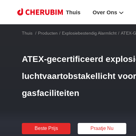
Thuis
Over Ons
Thuis
/
Producten
/
Explosiebestendig Alarmlicht
/
ATEX-Ge
ATEX-gecertificeerd explos
luchtvaartobstakellicht voor
gasfaciliteiten
Beste Prijs
Praatje Nu