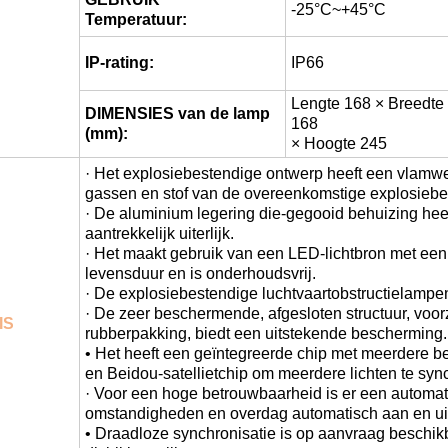
-25°C~+45°C
Temperatuur:
IP-rating:
IP66
Lengte 168 × Breedte
DIMENSIES van de lamp
168
(mm):
× Hoogte 245
· Het explosiebestendige ontwerp heeft een vlamw
gassen en stof van de overeenkomstige explosiebes
· De aluminium legering die-gegooid behuizing hee
aantrekkelijk uiterlijk.
· Het maakt gebruik van een LED-lichtbron met een
levensduur en is onderhoudsvrij.
· De explosiebestendige luchtvaartobstructielampen z
· De zeer beschermende, afgesloten structuur, voo
IS
rubberpakking, biedt een uitstekende bescherming.
• Het heeft een geïntegreerde chip met meerdere b
en Beidou-satellietchip om meerdere lichten te syn
· Voor een hoge betrouwbaarheid is er een automatis
omstandigheden en overdag automatisch aan en uit
• Draadloze synchronisatie is op aanvraag beschikb