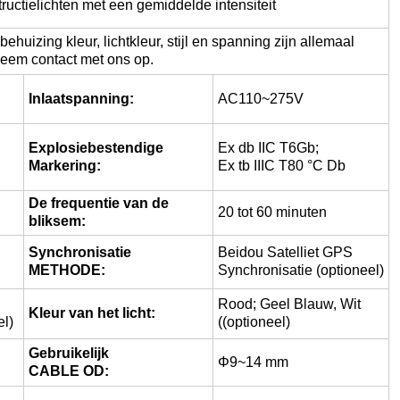
ructielichten met een gemiddelde intensiteit
huizing kleur, lichtkleur, stijl en spanning zijn allemaal
eem contact met ons op.
Inlaatspanning:
AC110~275V
Explosiebestendige
Ex db IIC T6Gb;
Markering:
Ex tb IIIC T80 °C Db
De frequentie van de
20 tot 60 minuten
bliksem:
Synchronisatie
Beidou Satelliet GPS
METHODE:
Synchronisatie (optioneel)
Rood; Geel Blauw, Wit
Kleur van het licht:
el)
((optioneel)
Gebruikelijk
Φ9~14 mm
CABLE OD: