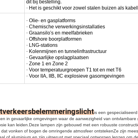
dit bij bestelling.
· Het is geschikt voor zowel stalen buizen als kabe
· Olie- en gasplatforms
· Chemische verwerkingsinstallaties
· Graansilo's en meelfabrieken
· Offshore boorplatformen
· LNG-stations
· Kolenmijnen en tunnelinfrastructuur
· Gevaarlijke opslagplaatsen
· Zone 1 en Zone 2
· Voor temperatuurgroepen T1 tot en met T6
· Voor IIA, IIB, IIC explosieve gasomgevingen
tverkeersbelemmeringslicht
is een gespecialiseerd
ken in gevaarlijke omgevingen waar de aanwezigheid van ontvlambare
losie kan leiden.Deze lampen zijn gebouwd met een robuuste constructi
 dat vonken of bogen de omringende atmosfeer ontstekenZe zijn mees
taal of aluminium en zijn uitgerust met speciaal ontworpen lenzen om de 