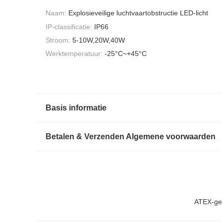
Naam:
Explosieveilige luchtvaartobstructie LED-licht
IP-classificatie:
IP66
Stroom:
5-10W,20W,40W
Werktemperatuur:
-25°C~+45°C
Basis informatie
Betalen & Verzenden Algemene voorwaarden
ATEX-gece