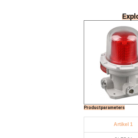
Expl
Productparameters
Artikel 1