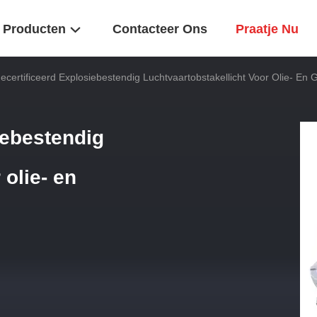
Producten
Contacteer Ons
Praatje Nu
certificeerd Explosiebestendig Luchtvaartobstakellicht Voor Olie- En Ga
iebestendig
 olie- en