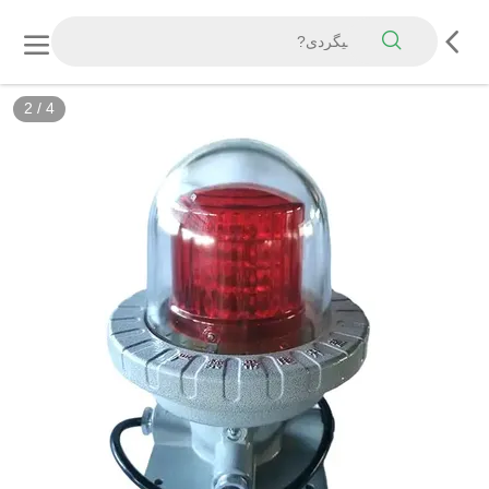
2
/
4