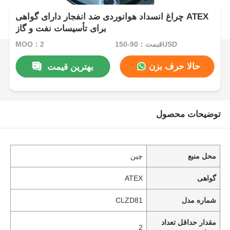
چراغ انسداد هوانوردی ضد انفجار دارای گواهی ATEX
برای تأسیسات نفت و گاز
قیمت：90-150USD
MOQ：2
حالا حرف بزن
بهترین قیمت
توضیحات محصول
محل منبع
چین
گواهی
ATEX
شماره مدل
CLZD81
مقدار حداقل تعداد
2