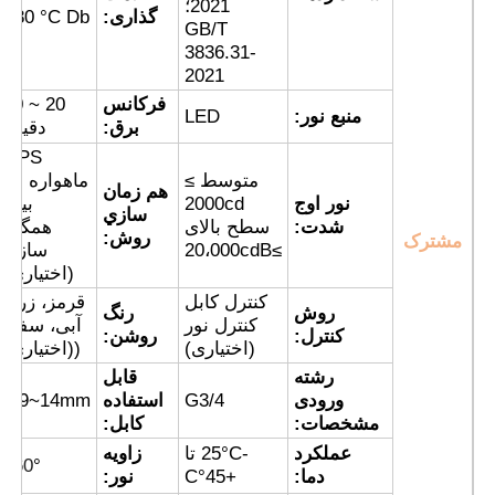
2021؛
گذاری:
T80 °C Db
GB/T
3836.31-
کارخانه تور
2021
فرکانس
20 ~ 60
منبع نور:
LED
برق:
دقیقه
کنترل کیفیت
GPS
متوسط ≥
ماهواره ای
هم زمان
نور اوج
2000cd
بیدو
تماس با ما
سازي
شدت:
سطح بالای
همگام
روش:
مشترک
≥20،000cdB
سازی
(اختیاری)
درخواست نقل قول
کنترل کابل
قرمز، زرد،
روش
رنگ
کنترل نور
آبی، سفید
کنترل:
روشن:
روشنایی اثبات انفجار
(اختیاری)
((اختیاری)
رشته
قابل
ورودی
G3/4
استفاده
Φ9~14mm
چراغ هشدار ضد انفجار
مشخصات:
کابل:
عملکرد
-25°C تا
زاويه
360
°
دما:
+45°C
نور:
فن ضد انفجار