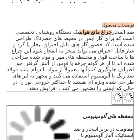
· این دستگاه دارای یک تراشه یکپارچه با مدارهای
حفاظت متعدد است و می تواند با یک تراشه
ماهواره ای GPS و Beidou مجهز شود تا چراغ
های متعدد را همگام کند.
توضیحات محصول
· از یک سوئیچ اتوماتیک با نور برای اطمینان بالا
چراغ مانع هوایی
ضد انفجار
یک دستگاه روشنایی تخصصی
استفاده می کند، به طور خودکار در شب و در
است که برای کار ایمن در محیط های خطرناک طراحی
شرایط مه و در طول روز خاموش می شود.
شده است که حضور گاز های قابل احتراق، بخار یا گرد و
· همگام سازی بی سیم در صورت درخواست برای
غبار قابل احتراق می تواند منجر به انفجار شود.این چراغ
سهولت استفاده و نصب در دسترس است؛ لطفا
ها با ساخت قوی و محفظه های مهر و موم شده طراحی
شده اند تا از هر گونه جرقه یا قوس از آتش گرفتن جو
هنگام سفارش مشخص کنید.
اطراف جلوگیری کنندآنها معمولاً از مواد با دوام مانند فولاد
· مناسب برای هر دو لوله فولادی و سیم کشی
ضد زنگ یا آلومینیوم استفاده می کنند و مجهز به لنز های
کابل است.
طراحی شده ویژه ای هستند تا حداکثر خروجی نور را در
· پلتفرم های نفت و گاز
حالی که ایمنی را تضمین می کنند ، افزایش دهند.
· کارخانه های پردازش شیمیایی
· سیلو های غلات و آسیاب های آرد
· رینگ های حفاری دریایی
· ایستگاه های LNG
محفظه های آلومینیومی
APPL
· معادن زغال سنگ و زیرساخت تونل
· انبارهای خطرناک
مقاومت در برابر انفجار و ضد
· منطقه 1 و منطقه 2
ایستاتیک، آلیاژ آلومینیوم با
· برای گروه های دمایی T1 تا T6