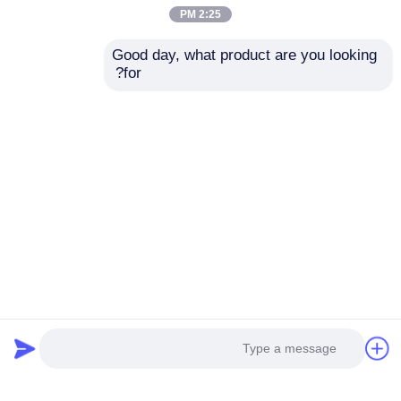
2:25 PM
Good day, what product are you looking 
for?
تولید کننده چراغ هشدار
چراغ هشدار ضد انفجار
LED ضد انفجار قابل
ATEX برای نفت و گاز،
تنظیم - حمل و نقل
کارخانه های شیمیایی و
سریع
مناطق خطرناک
ارسال سؤال
ارسال سؤال
خانه
دربارهی ما
تماس با ما
Desktop Site
نقشه سایت
سیاست حفظ حریم خصوصی