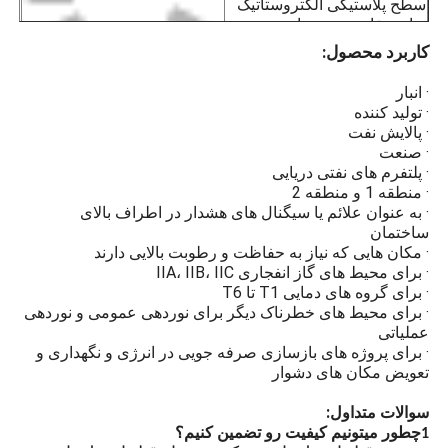
سطح پلاستیکی الکتروستاتیک
· برای محیط های گاز انفجاری IIA، IIB، IIC
برای مقاومت در برابر
خوردگی، ضد ایستاتیک و
کاربرد محصول:
مقاومت در برابر ضربه.
· انبار
· تولید کننده
· پالایش نفت
شیشه های سخت
· صنعت
· پلتفرم های نفتی دریایی
محافظت ضد انفجار از شیشه
· منطقه 1 و منطقه 2
های سخت شده با قدرت بالا
· به عنوان علائم یا سیگنال های هشدار در اطراف بالای
مانع از تماس جرقه های قوس
ساختمان
از نور با گاز های قابل احتراق و
· مکان هایی که نیاز به حفاظت و رطوبت بالایی دارند
ایجاد انفجار می شود.
· برای محیط های گاز انفجاری IIA، IIB، IIC
· برای گروه های دمایی T1 تا T6
· برای محیط های خطرناک دیگر برای نوردهی عمومی و نوردهی
عملیاتی
طراحی صرفه جویی در
· برای پروژه های بازسازی صرفه جویی در انرژی و نگهداری و
انرژی
تعویض مکان های دشوار
لامپ های LED روشنایی بالا،
سوالات متداول:
لامپ های LED چیپ صرفه
1چطور ميتونيم کيفيت رو تضمین کنيم؟
جویی در انرژی روشنایی بالا