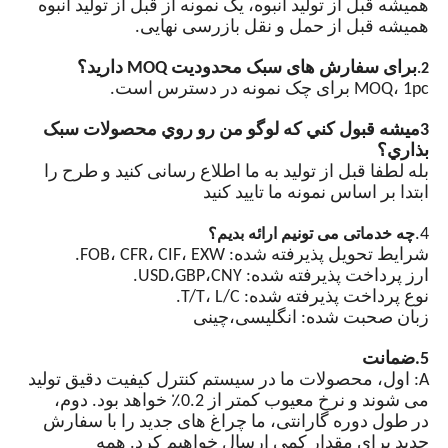
همیشه قبل از تولید انبوه، یک نمونه از قبل از تولید انبوه
دارند و نسبت به لامپ های
همیشه قبل از حمل و نقل بازرسی نهایی.
معمولی انرژی بیشتری دارند.
برای سفارش های سبک محدودیت MOQ دارید؟
2.
همگام سازی GPS
MOQ، 1pc برای چک نمونه در دسترس است.
((اختیاری)
3ميشه قبول کني که لوگو من رو روي محصولات سبک
کنترل خودکار سوئیچ نور،
بذاري؟
مجهز به یک تراشه یکپارچه و
بله لطفا قبل از تولید به ما اطلاع رسانی کنید و طرح را
مدارهای محافظت متعدد.
ابتدا بر اساس نمونه ما تایید کنید
چشمک زدن همزمان لامپ
های متعدد می تواند از طریق
4.
چه خدماتی می تونیم ارائه بدیم؟
خطوط سیگنال همگام سازی
شرایط تحویل پذیرفته شده: FOB، CFR، CIF، EXW.
حاصل شود.
ارز پرداخت پذیرفته شده: USD،GBP،CNY.
نوع پرداخت پذیرفته شده: T/T، L/C.
زبان صحبت شده: انگلیسی،چینی
5.ضمانت
A: اول، محصولات ما در سیستم کنترل کیفیت دقیق تولید
می شوند و نرخ معیوب کمتر از 0.2٪ خواهد بود. دوم،
در طول دوره گارانتی، ما چراغ های جدید را با سفارش
جدید برای مقدار کمی ارسال خواهیم کرد. همه