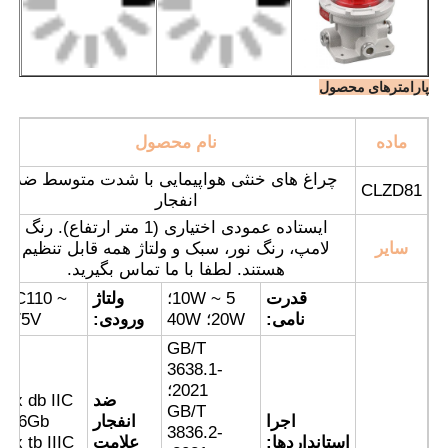
پارامترهای محصول
ماده
نام محصول
چراغ های خنثی هواپیمایی با شدت متوسط ضد
CLZD81
انفجار
ایستاده عمودی اختیاری (1 متر ارتفاع). رنگ
سایر
لامپ، رنگ نور، سبک و ولتاژ همه قابل تنظیم
هستند. لطفا با ما تماس بگیرید.
قدرت
5 ~ 10W؛
ولتاژ
AC110 ~
خانه
نامی:
20W؛ 40W
ورودی:
275V
GB/T
3638.1-
محصولات
2021؛
ضد
Ex db IIC
GB/T
اجرا
انفجار
T6Gb؛
3836.2-
استانداردها:
علامت
Ex tb IIIC
دربارهی ما