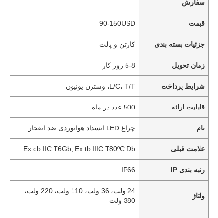
سفارش
قیمت
90-150USD
جزئیات بسته بندی
کارتن و پالت
زمان تحویل
5-8 روز کار
شرایط پرداخت
L/C، T/T، وسترن یونیون
قابلیت ارائه
500 عدد در ماه
نام
چراغ LED انسداد هوانوردی ضد انفجار
علامت قبلی
Ex db IIC T6Gb; Ex tb IIIC T80ºC Db
رتبه بندی IP
IP66
24 ولت، 36 ولت، 110 ولت، 220 ولت،
ولتاژ
380 ولت