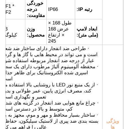
خوردگی
WF1 *
رتبه IP:
IP66
درجه
WF2
جعبه ضد انفجار
مقاومت:
طول 168 ×
ابعاد لامپ
عرض 168
وزن
3.3
سوئیچ ضد انفجار
(ملی متر):
× ارتفاع
محصول:
کیلوگرم
245
· طراحی ضد انفجار دارای ساختار ضد شعله
غدد کابل ضد انفجار
است و می تواند در محیط هایی با گاز ها و گرد و
غبار از درجه ضد انفجار مربوطه استفاده شود.
· محفظه آلومینیوم آلیاژ مرطوب دارای یک سطح
دوشاخه و پریز ضد انفجار
اسپری شده الکتروستاتیک برای ظاهر جذاب
است.
· از یک منبع نور LED با روشنایی بالا استفاده می
کند، مصرف انرژی پایین، عمر طولانی و بدون
تعمیر و نگهداری است.
· چراغ مانع هوایی ضد انفجار در گزینه های شدت
کم، متوسط و بالا در دسترس است.
· ساختار بسیار محافظ و مهر و موم، مجهز به یک
ویژگی
بسته بندی ضد پیری از لاستیک سیلیکون، حفاظت
ها
عالی را فراهم می کند.