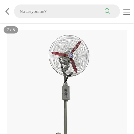
3
/
5