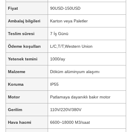
Fiyat
90USD-150USD
Ambalaj bilgileri
Karton veya Paletler
Teslim süresi
7 İş Günü
Ödeme koşulları
L/C,T/T,Western Union
Yetenek temini
1000/ay
Malzeme
Döküm alüminyum alaşımı
Koruma
IP55
Motor
Patlamaya dayanıklı bakır motor
Gerilim
110V/220V/380V
Hava hacmi
6600~18000 M3/saat