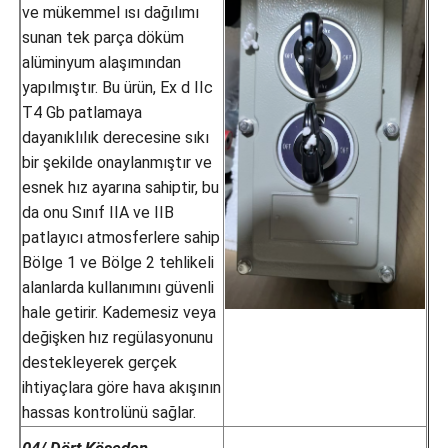
ve mükemmel ısı dağılımı
sunan tek parça döküm
alüminyum alaşımından
yapılmıştır. Bu ürün, Ex d IIc
T4 Gb patlamaya
dayanıklılık derecesine sıkı
bir şekilde onaylanmıştır ve
esnek hız ayarına sahiptir, bu
da onu Sınıf IIA ve IIB
patlayıcı atmosferlere sahip
Bölge 1 ve Bölge 2 tehlikeli
alanlarda kullanımını güvenli
hale getirir. Kademesiz veya
değişken hız regülasyonunu
destekleyerek gerçek
ihtiyaçlara göre hava akışının
hassas kontrolünü sağlar.
04/ Dört Köşeden