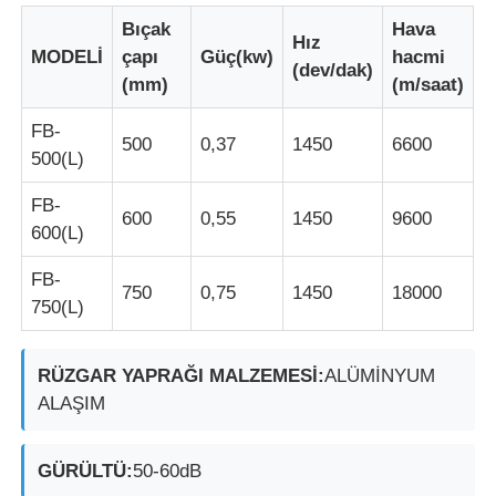
Bıçak
Hava
Hız
MODELİ
çapı
Güç(kw)
hacmi
Fabrika turu
(dev/dak)
(mm)
(m/saat)
FB-
Kalite kontrol
500
0,37
1450
6600
500(L)
Bize ulaşın
FB-
600
0,55
1450
9600
600(L)
Teklif isteği
FB-
750
0,75
1450
18000
750(L)
Patlama Korumalı Aydınlatma
RÜZGAR YAPRAĞI MALZEMESİ:
ALÜMİNYUM
ALAŞIM
Patlamaya Dayanıklı Alarm Işığı
GÜRÜLTÜ:
50-60dB
patlamaya dayanıklı fan