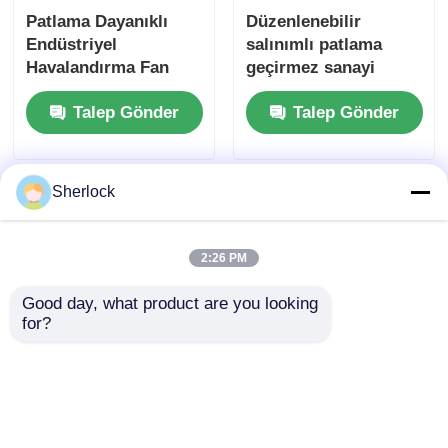
Patlama Dayanıklı
Düzenlenebilir
Endüstriyel
salınımlı patlama
Havalandırma Fan
geçirmez sanayi
Duran Tipi Petrol /
salınımlı fan
Talep Gönder
Talep Gönder
Gaz Tesisleri İçin
Sherlock
2:26 PM
Good day, what product are you looking 
for?
ATEX Alüminyum
Tehlikeli Endüstriyel
Patlamaya Dayanıklı
Alanlar için Ağır
Salınımlı Fan
Hizmet Tipi
Vantilatörü Duvara
Patlamaya Dayanıklı