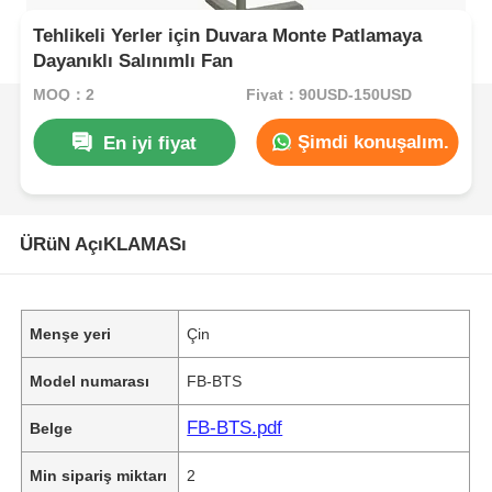
Tehlikeli Yerler için Duvara Monte Patlamaya
Dayanıklı Salınımlı Fan
MOQ：2
Fiyat：90USD-150USD
Şimdi konuşalım.
En iyi fiyat
ÜRüN AçıKLAMASı
Menşe yeri
Çin
Model numarası
FB-BTS
FB-BTS.pdf
Belge
Min sipariş miktarı
2