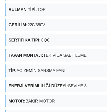
RULMAN TİPİ:
TOP
Patlamaya Dayanıklı Kutu
GERİLİM:
220/380V
patlamaya dayanıklı anahtar
SERTİFİKA TİPİ:
CQC
Patlama geçirmez kablo bezleri
TAVAN MONTAJI:
TEK VİDA SABİTLEME
patlamaya dayanıklı fiş ve priz
TİP:
AC ZEMİN SARSMA FANI
ENERJİ VERİMLİLİĞİ DÜZEYİ:
SEVİYE 3
MOTOR:
BAKIR MOTOR