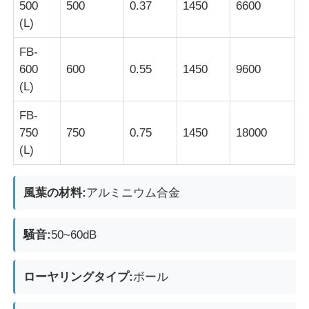
500
500
0.37
1450
6600
(L)
会社案内
FB-
600
600
0.55
1450
9600
品質管理
(L)
FB-
お問い合わせ
750
750
0.75
1450
18000
(L)
見積依頼
風葉の材料:
アルミニウム合金
耐圧防爆照明
騒音:
50~60dB
耐圧防爆警報ライト
ローヤリングタイプ:
ボール
防爆ファン