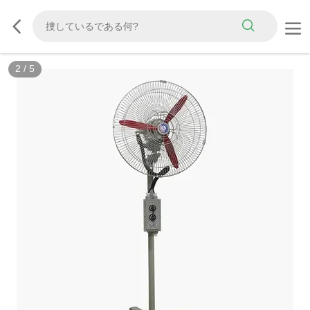
3
/
5