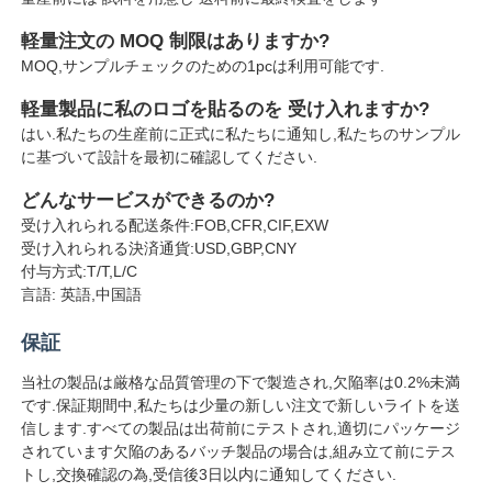
軽量注文の MOQ 制限はありますか?
MOQ,サンプルチェックのための1pcは利用可能です.
軽量製品に私のロゴを貼るのを 受け入れますか?
はい.私たちの生産前に正式に私たちに通知し,私たちのサンプル
に基づいて設計を最初に確認してください.
どんなサービスができるのか?
受け入れられる配送条件:FOB,CFR,CIF,EXW
受け入れられる決済通貨:USD,GBP,CNY
付与方式:T/T,L/C
言語: 英語,中国語
保証
当社の製品は厳格な品質管理の下で製造され,欠陥率は0.2%未満
です.保証期間中,私たちは少量の新しい注文で新しいライトを送
信します.すべての製品は出荷前にテストされ,適切にパッケージ
されています欠陥のあるバッチ製品の場合は,組み立て前にテス
トし,交換確認の為,受信後3日以内に通知してください.