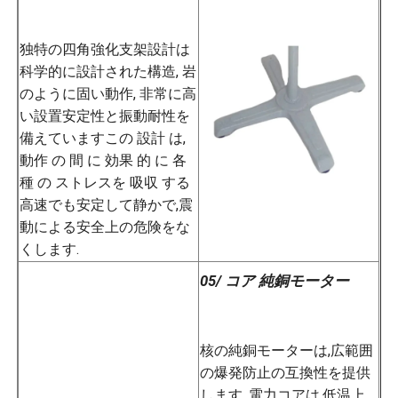
独特の四角強化支架設計は
科学的に設計された構造, 岩
のように固い動作, 非常に高
い設置安定性と振動耐性を
備えていますこの 設計 は,
動作 の 間 に 効果 的 に 各
種 の ストレスを 吸収 する
高速でも安定して静かで,震
動による安全上の危険をな
くします.
05/ コア 純銅モーター
核の純銅モーターは,広範囲
の爆発防止の互換性を提供
します. 電力コアは,低温上