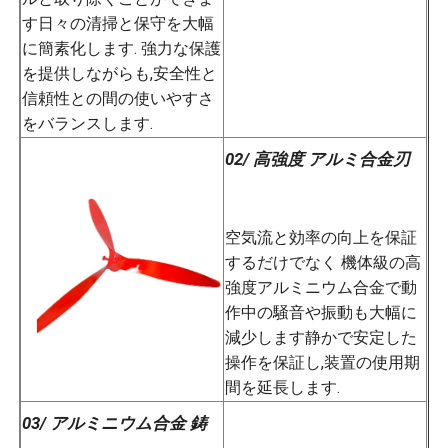
す日々の清掃と保守を大幅
に簡素化します. 強力な保護
を提供しながらも,安全性と
信頼性との間の使いやすさ
をバランスします.
02/ 高強度 アルミ合金刃
空気流と効率の向上を保証
するだけでなく 機体級の高
強度アルミニウム合金で動
作中の騒音や振動も大幅に
減少します静かで安定した
操作を保証し,装置の使用期
間を延長します.
03/ アルミニウム合金 鋳