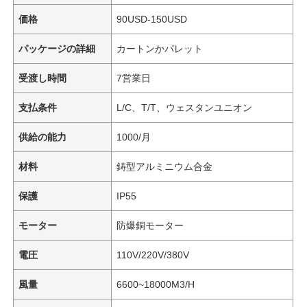
価格
90USD-150USD
パッケージの詳細
カートンかパレット
受渡し時間
7営業日
支払条件
L/C、T/T、ウェスタンユニオン
供給の能力
1000/月
材料
鋳型アルミニウム合金
保護
IP55
モーター
防爆銅モーター
電圧
110V/220V/380V
風量
6600~18000M3/H