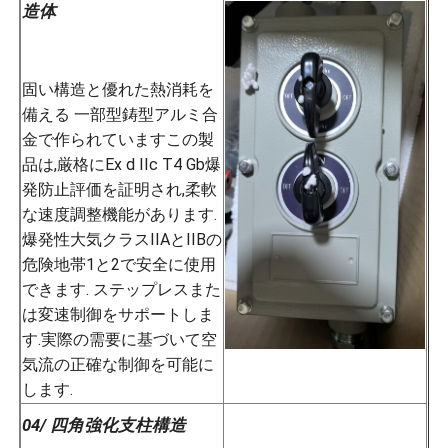
造体
固い構造と優れた熱消耗を
備える 一部型鋳型アルミ合
金で作られていますこの製
品は,厳格にEx d IIc T4 Gb爆
発防止評価を証明され,柔軟
な速度調整機能があります.
爆発性大気クラスIIAとIIBの
危険地帯1と2で安全に使用
できます. ステップレスまた
は変速制御をサポートしま
す.実際の需要に基づいて空
気流の正確な制御を可能に
します.
04/ 四角強化支柱構造