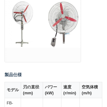
製品仕様
ホーム
刃の直径
パワー
速度
空気体積
モデル
製品
(mm)
(kW)
(r/min)
(m/h)
FB-
企業情報