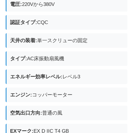
電圧:
220Vから380V
防爆ボックス
認証タイプ:
CQC
防爆スイッチ
天井の装着:
単一スクリューの固定
防爆ケーブル腺
タイプ:
AC床振動扇風機
耐圧防爆プラグおよびソケット
エネルギー効率レベル:
レベル3
エンジン:
コッパーモーター
空気出口方向:
普通の風
EXマーク:
EX D IIC T4 GB