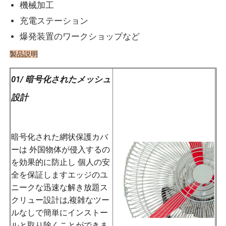
機械加工
充電ステーション
爆発装置のワークショップなど
製品説明
01/ 暗号化されたメッシュ
設計
暗号化された網状保護カバ
ーは 外国物体が侵入するの
を効果的に防止し 個人の安
全を保証しますエッジのユ
ニークな迅速な解き放題ス
クリュー設計は,複雑なツー
ルなしで簡単にインストー
ルと取り除くことができま