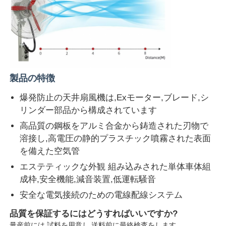
製品の特徴
爆発防止の天井扇風機は,Exモーター,ブレード,シ
リンダー部品から構成されています
高品質の鋼板をアルミ合金から鋳造された刃物で
溶接し,高電圧の静的プラスチック噴霧された表面
を備えた空気管
エステティックな外観 組み込みされた単体車体組
成枠,安全機能,減音装置,低運転騒音
安全な電気接続のための電線配線システム
品質を保証するにはどうすればいいですか?
量産前には 試料を用意し 送料前に最終検査をします