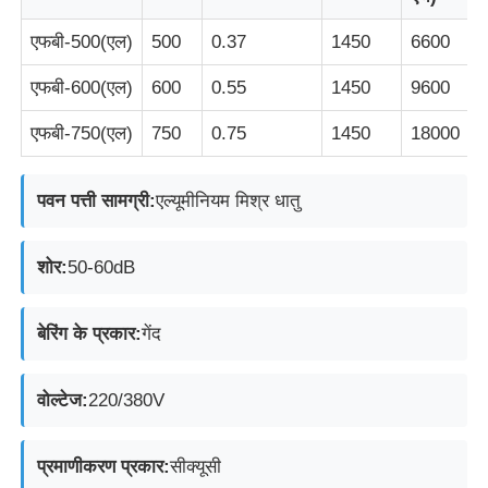
एफबी-500(एल)
500
0.37
1450
6600
फैक्टरी यात्रा
एफबी-600(एल)
600
0.55
1450
9600
गुणवत्ता नियंत्रण
एफबी-750(एल)
750
0.75
1450
18000
पवन पत्ती सामग्री:
एल्यूमीनियम मिश्र धातु
हमसे संपर्क करें
शोर:
50-60dB
एक बोली का अनुरोध
बेरिंग के प्रकार:
गेंद
विस्फोट प्रूफ प्रकाश
वोल्टेज:
220/380V
विस्फोट रोधी अलार्म लाइट
प्रमाणीकरण प्रकार:
सीक्यूसी
विस्फोट रोधी पंखा