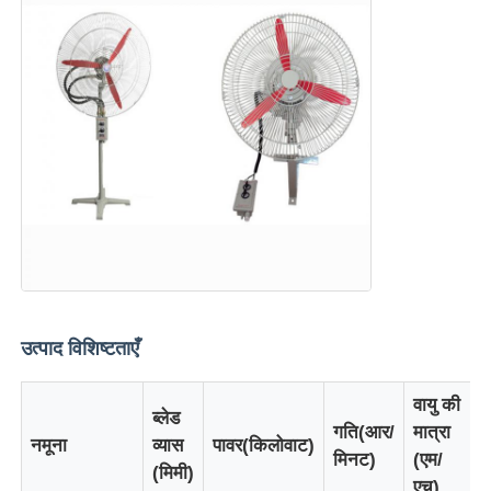
होम
उत्पाद विशिष्टताएँ
वायु की
उत्पाद
ब्लेड
गति(आर/
मात्रा
नमूना
व्यास
पावर(किलोवाट)
मिनट)
(एम/
(मिमी)
हमारे बारे में
एच)