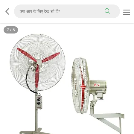
3
/
5