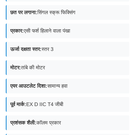
छत पर लगाना:
सिंगल स्क्रू फिक्सिंग
धमाका-प्रूफ बॉक्स
प्रकार:
एसी फर्श हिलाने वाला पंखा
विस्फोट रोधी स्विच
ऊर्जा दक्षता स्तर:
स्तर 3
विस्फोट-प्रूफ केबल ग्रंथियां
मोटर:
तांबे की मोटर
विस्फोट रोधी प्लग और सॉकेट
एयर आउटलेट दिशा:
सामान्य हवा
पूर्व मार्क:
EX D IIC T4 जीबी
प्रशंसक शैली:
कॉलम प्रकार