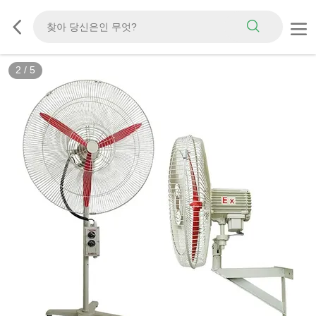
3
/
5