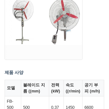
제품 사양
홈
블레이드 지
전력
속도
공기 부
모델
름 ((mm)
(kW)
((r/min)
피 (m/h)
제품 소개
FB-
500
500
0.37
1450
6600
회사 소개