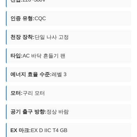
방폭 박스
인증 유형:
CQC
방폭 스위치
천장 장착:
단일 나사 고정
폭발 방지 케이블 간질
타입:
AC 바닥 흔들기 팬
방폭 플러그와 소켓
에너지 효율 수준:
레벨 3
모터:
구리 모터
공기 출구 방향:
정상 바람
EX 마크:
EX D IIC T4 GB