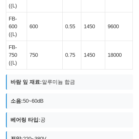
((L)
공장 투어
FB-
600
600
0.55
1450
9600
((L)
품질 관리
FB-
750
750
0.75
1450
18000
연락처
((L)
견적 요청
바람 잎 재료:
알루미늄 합금
방폭 조명
소음:
50~60dB
방폭 경보 광
베어링 타입:
공
폭발 방지 팬
전압:
220~380V