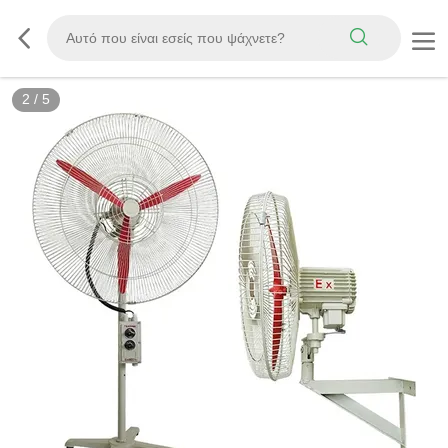
3
/
5