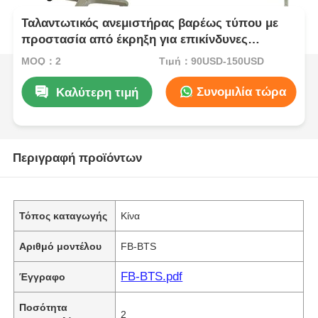
Ταλαντωτικός ανεμιστήρας βαρέως τύπου με
προστασία από έκρηξη για επικίνδυνες
βιομηχανικές περιοχές
MOQ：2
Τιμή：90USD-150USD
Συνομιλία τώρα
Καλύτερη τιμή
Περιγραφή προϊόντων
Τόπος καταγωγής
Κίνα
Αριθμό μοντέλου
FB-BTS
FB-BTS.pdf
Έγγραφο
Ποσότητα
2