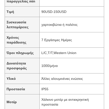
παραγγελίας min
Τιμή
90USD-150USD
Συσκευασία
χαρτοκιβώτια ή παλέτες
λεπτομέρειες
Χρόνος
7 Εργάσιμες Ημέρες
παράδοσης
Όροι πληρωμής
L/C,T/T,Western Union
Δυνατότητα
1000/μήνα
προσφοράς
Υλικό
Άλλες αλουμινένιες ενώσεις
Προστασία
IP55
Χάλκινο μοτέρ με αντιεκρηκτική
Μοτέρ
προστασία