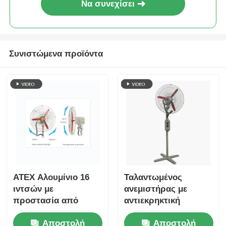
Να συνεχίσει
Συνιστώμενα προϊόντα
ATEX Αλουμίνιο 16
Ταλαντωμένος
ιντσών με
ανεμιστήρας με
προστασία από
αντιεκρηκτική
έκρηξη
προστασία για
Αποστολή
Αποστολή
αναπνευστήρα
επικίνδυνες θέσεις