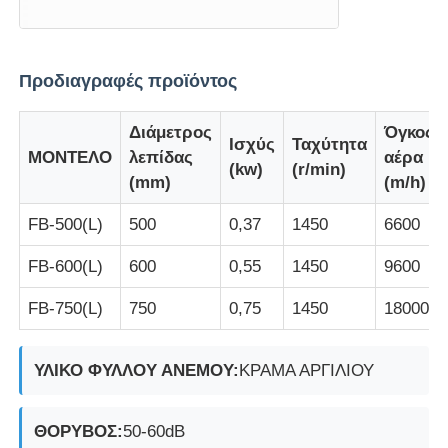
Γύρος εργοστασίων
Προδιαγραφές προϊόντος
Ποιοτικός έλεγχος
Διάμετρος
Όγκος
Ισχύς
Ταχύτητα
ΜΟΝΤΕΛΟ
λεπίδας
αέρα
(kw)
(r/min)
(mm)
(m/h)
επαφή
FB-500(L)
500
0,37
1450
6600
Ζητήστε ένα απόσπασμα
FB-600(L)
600
0,55
1450
9600
FB-750(L)
750
0,75
1450
18000
Explosionproof φωτισμός
ΥΛΙΚΟ ΦΥΛΛΟΥ ΑΝΕΜΟΥ:
ΚΡΑΜΑ ΑΡΓΙΛΙΟΥ
Explosionproof φως συναγερμών
ΘΟΡΥΒΟΣ:
50-60dB
ανεμιστήρας με προστασία από έκρηξη