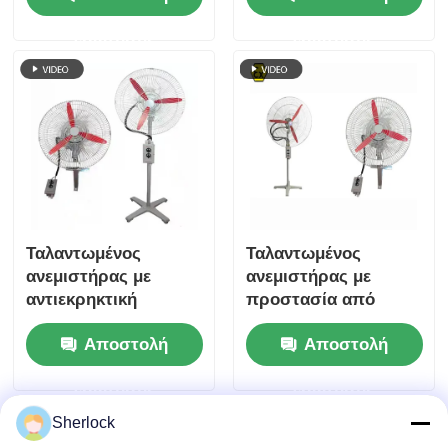
ταλαντευόμενου
ερώτησης
ερώτησης
ανεμιστήρα επίτοιχος
Ταλαντωμένος
Ταλαντωμένος
ανεμιστήρας με
ανεμιστήρας με
αντιεκρηκτική
προστασία από
προστασία για
έκρηξη |
Αποστολή
Αποστολή
επικίνδυνες θέσεις |
Βιομηχανικός
Πιστοποιημένο ATEX
ανεμιστήρας ψύξης
ερώτησης
ερώτησης
επικίνδυνων
περιοχών
Sherlock