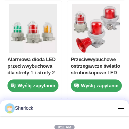
niebezpiecznych
Alarmowa dioda LED
Przeciwwybuchowe
przeciwwybuchowa
ostrzegawcze światło
dla strefy 1 i strefy 2
stroboskopowe LED
dla bezpieczeństwa
Wyślij zapytanie
Wyślij zapytanie
zakładu
Sherlock
8:11 AM