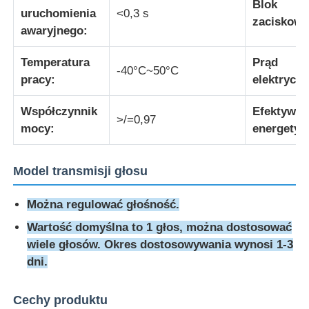
Blok
uruchomienia
<0,3 s
zaciskowy
awaryjnego:
Explosion Proof Box
Temperatura
Prąd
-40°C~50°C
pracy:
elektryczn
wyłącznik przeciwwybuchowy
Współczynnik
Efektywn
>/=0,97
Glandy kablowe zabezpieczone przed wybuchem
mocy:
energetyc
wtyczka i gniazdo przeciwwybuchowe
Model transmisji głosu
Można regulować głośność.
Wartość domyślna to 1 głos, można dostosować
wiele głosów. Okres dostosowywania wynosi 1-3
dni.
Cechy produktu