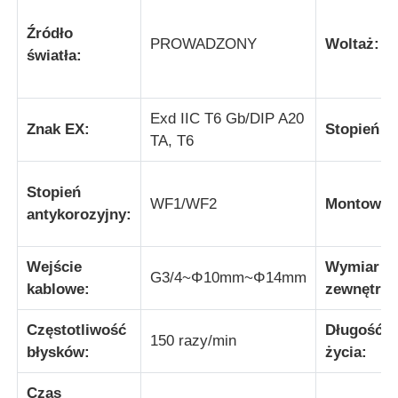
Źródło
PROWADZONY
Woltaż:
Wycieczka po fabryce
światła:
Kontrola jakości
Exd IIC T6 Gb/DIP A20
Znak EX:
Stopień IP
TA, T6
Skontaktuj się z nami
Stopień
WF1/WF2
Montowan
antykorozyjny:
Poprosić o wycenę
Wejście
Wymiar
Oświetlenie przeciwwybuchowe
G3/4~Φ10mm~Φ14mm
kablowe:
zewnętrzn
Częstotliwość
Długość
Lampka alarmowa przeciwwybuchowa
150 razy/min
błysków:
życia:
wentylator przeciwwybuchowy
Czas