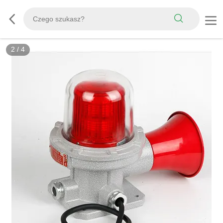
2
/
4