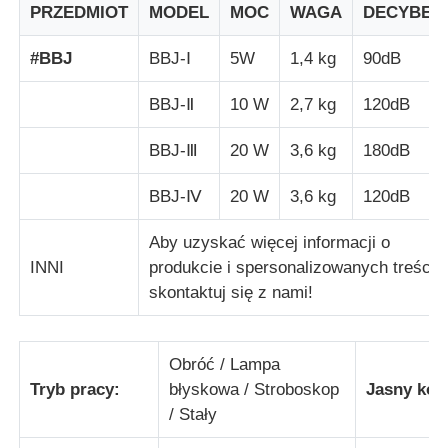
PRZEDMIOT
MODEL
MOC
WAGA
DECYBEL
#BBJ
BBJ-Ⅰ
5W
1,4 kg
90dB
BBJ-Ⅱ
10 W
2,7 kg
120dB
BBJ-Ⅲ
20 W
3,6 kg
180dB
BBJ-Ⅳ
20 W
3,6 kg
120dB
Aby uzyskać więcej informacji o
INNI
produkcie i spersonalizowanych treści,
skontaktuj się z nami!
Dom
Obróć / Lampa
Produkty
Tryb pracy:
błyskowa / Stroboskop
Jasny kolo
/ Stały
O nas