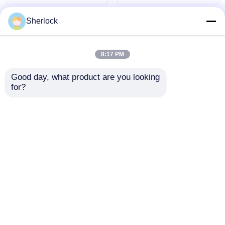
Sherlock
8:17 PM
Good day, what product are you looking 
for?
Đèn LED báo động
Cung cấp số lượng
chống bụi và chống
lớn: Báo động nhấp
cháy nổ
nháy LED chống cháy
nổ với nhiều âm
Gửi yêu cầu
Gửi yêu cầu
thanh | Còn hàng
Nhà
Về chúng tôi
Liên hệ với chúng tôi
Desktop Site
Sơ đồ trang web
Chính sách bảo mật