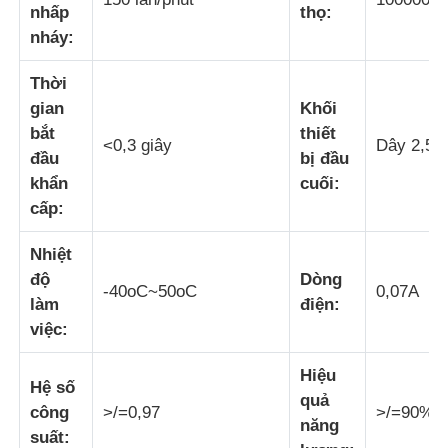
nhấp
thọ:
nháy:
Hộp chống nổ
Thời
gian
Khối
công tắc chống cháy nổ
bắt
thiết
<0,3 giây
Dây 2,5m
đầu
bị đầu
Các tuyến cáp chống nổ
khẩn
cuối:
cấp:
phích cắm và ổ cắm chống cháy nổ
Nhiệt
độ
Dòng
-40oC~50oC
0,07A
làm
điện:
việc:
Hiệu
Hệ số
quả
công
>/=0,97
>/=90%
năng
suất: