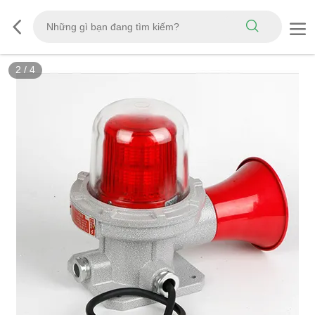
2
/
4