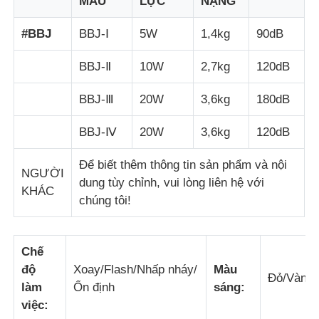
MẪU
LỰC
NẶNG
#BBJ
BBJ-Ⅰ
5W
1,4kg
90dB
BBJ-Ⅱ
10W
2,7kg
120dB
BBJ-Ⅲ
20W
3,6kg
180dB
BBJ-Ⅳ
20W
3,6kg
120dB
Để biết thêm thông tin sản phẩm và nội
NGƯỜI
dung tùy chỉnh, vui lòng liên hệ với
KHÁC
chúng tôi!
Nhà
Chế
độ
Xoay/Flash/Nhấp nháy/
Màu
Sản phẩm
Đỏ/Vàng/
làm
Ổn định
sáng:
việc:
Về chúng tôi