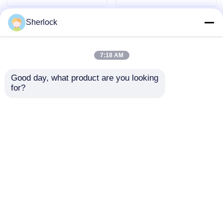
Sherlock
7:18 AM
Good day, what product are you looking 
for?
ไฟ LED สัญญาณกันฝุ่น
อุปทานจำนวนมาก:
และประกายไฟ
สัญญาณเตือนไฟแฟลช
LED ป้องกันการระเบิด
พร้อมเสียงหลายโทน |
ส่งคำถาม
ส่งคำถาม
ในสต็อก
บ้าน
เกี่ยวกับเรา
ติดต่อเรา
Desktop Site
แผนผังเว็บไซต์
นโยบายความเป็นส่วนตัว