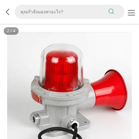
2
/
4