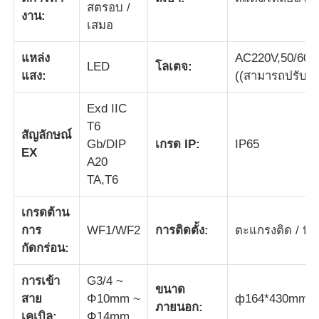
สตรอบ /
งาน:
เสมอ
ทัวร์โรงงาน
แหล่ง
AC220V,50/60H
LED
โลเตจ:
แสง:
((สามารถปรับแต
ควบคุมคุณภาพ
Exd IIC
T6
ติดต่อเรา
สัญลักษณ์
Gb/DIP
เกรด IP:
IP65
EX
A20
ขออ้าง
TA,T6
เกรดต้าน
โคมไฟกันระเบิด
การ
WF1/WF2
การติดตั้ง:
ตะแกรงติด / ที่นั
กัดกร่อน:
ไฟสัญญาณกันระเบิด
การเข้า
G3/4 ~
ขนาด
สาย
Φ10mm ~
ф164*430mm
ภายนอก:
พัดลมป้องกันการระเบิด
เคเบิล:
Φ14mm