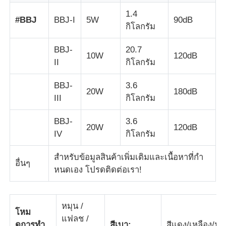
1.4
#BBJ
BBJ-I
5W
90dB
กิโลกรัม
BBJ-
20.7
10W
120dB
II
กิโลกรัม
BBJ-
3.6
20W
180dB
III
กิโลกรัม
BBJ-
3.6
20W
120dB
IV
กิโลกรัม
สําหรับข้อมูลสินค้าเพิ่มเติมและเนื้อหาที่กํา
บ้าน
อื่นๆ
หนดเอง โปรดติดต่อเรา!
ผลิตภัณฑ์
หมุน /
โหม
แฟลช /
เกี่ยวกับเรา
ดการทํา
สีเบา:
สีแดง/เหลือง/น้ํา