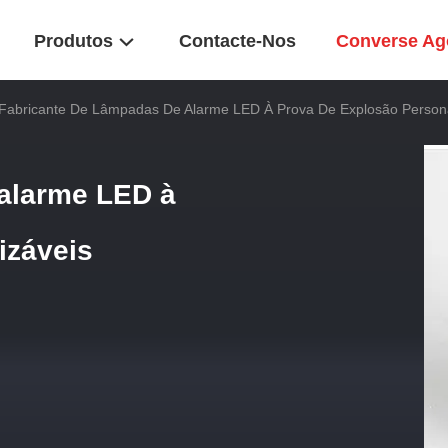
Produtos
Contacte-Nos
Converse Ag
Fabricante De Lâmpadas De Alarme LED À Prova De Explosão Persona
 alarme LED à
izáveis