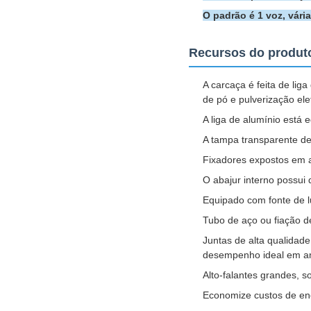
O padrão é 1 voz, vári
Recursos do produt
A carcaça é feita de lig
de pó e pulverização elet
A liga de alumínio está 
A tampa transparente de 
Fixadores expostos em aç
O abajur interno possui 
Equipado com fonte de l
Tubo de aço ou fiação d
Juntas de alta qualidad
desempenho ideal em am
Alto-falantes grandes, 
Economize custos de ene