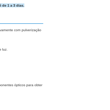
 de 1 a 3 dias.
osivamente com pulverização
 luz.
onentes ópticos para obter