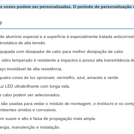
as vozes podem ser personalizadas. O período de personalização é
o
a de alumínio especial e a superfície é especialmente tratada anticorr
rostática de alta tensão.
equipada com dissipador de calor para melhor dissipação de calor.
vidro temperado é resistente a impactos e possui alta transmitância de
o inoxidável de alta resistência.
quatro cores de luz opcionais: vermelho, azul, amarelo e verde.
uz LED ultrabrilhante com longa vida.
e cabo podem ser selecionados.
e são usadas para vedar o módulo de montagem, o invólucro e os comp
bientes úmidos e corrosivos.
som suave e alto e faixa de propagação mais ampla.
rgia, manutenção e instalação.