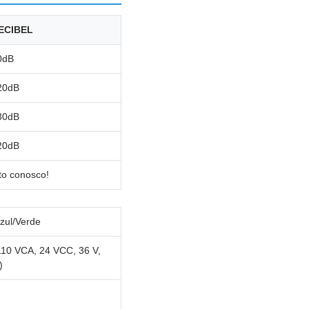
ECIBEL
0dB
20dB
80dB
20dB
to conosco!
zul/Verde
110 VCA, 24 VCC, 36 V,
)