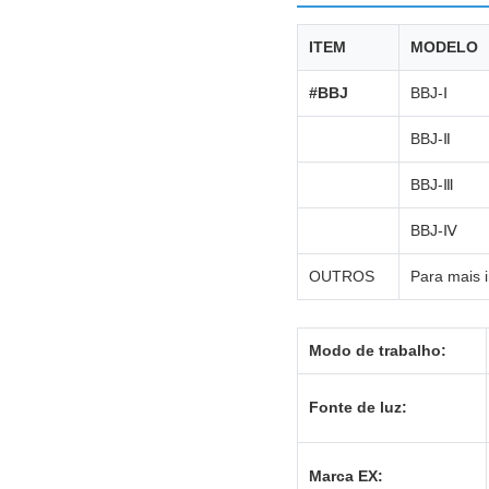
ITEM
MODELO
#BBJ
BBJ-Ⅰ
BBJ-Ⅱ
BBJ-Ⅲ
BBJ-Ⅳ
OUTROS
Para mais 
Modo de trabalho:
Fonte de luz:
Marca EX: