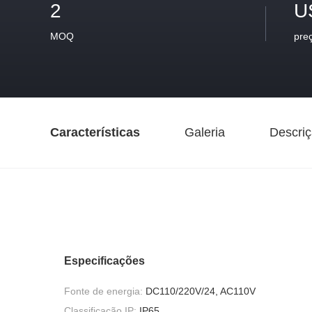
2
U
MOQ
pre
Características
Galeria
Descriç
Especificações
Fonte de energia:
DC110/220V/24, AC110V
Classificação IP:
IP65