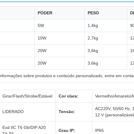
PODER
PESO
D
5W
1,4kg
9
10W
2,7kg
1
20W
3,6kg
1
20W
3,6kg
1
informações sobre produtos e conteúdo personalizado, entre em conta
Girar/Flash/Strobe/Estável
Cor clara:
Vermelho/Amarelo/A
AC220V, 50/60 Hz, 
LIDERADO
Tensão:
12 V (personalizável
Exd IIC T6 Gb/DIP A20
Grau IP:
IP65
TA,T6