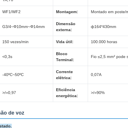
WF1/WF2
Montagem:
Montado em poste/
Dimensão
G3/4~Φ10mm~Φ14mm
ф164*430mm
externa:
150 vezes/min
Vida útil:
100.000 horas
Bloco
<0,3s
Fio ≤2,5 mm² pode 
Terminal:
Corrente
-40ºC~50ºC
0,07A
elétrica:
Eficiência
>/=0,97
>/=90%
energética:
são de voz
stado.