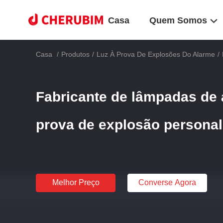
Casa
Quem Somos
Casa
/
Produtos
/
Luz À Prova De Explosões Do Alarme
/
Fabricante de lâmpadas de
prova de explosão personal
Melhor Preço
Converse Agora