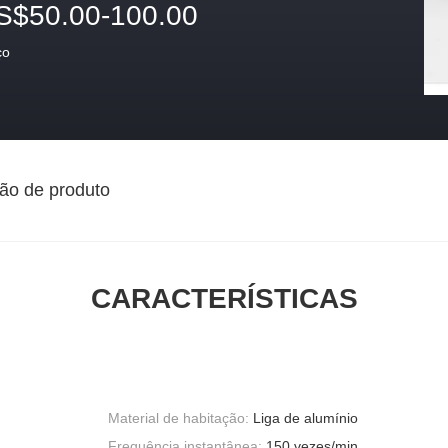
S$50.00-100.00
ço
ão de produto
CARACTERÍSTICAS
Material de habitação:
Liga de alumínio
Frequência instantânea:
150 vezes/min