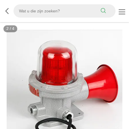
2
/
4