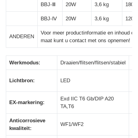
BBJ-Ⅲ
20W
3,6 kg
180d
BBJ-Ⅳ
20W
3,6 kg
120d
Voor meer productinformatie en inhoud op
ANDEREN
maat kunt u contact met ons opnemen!
Werkmodus:
Draaien/flitsen/flitsen/stabiel
Li
Lichtbron:
LED
Sp
Thuis
Exd IIC T6 Gb/DIP A20
EX-markering:
IP
TA,T6
Producten
Anticorrosieve
WF1/WF2
Mo
kwaliteit:
Over ons