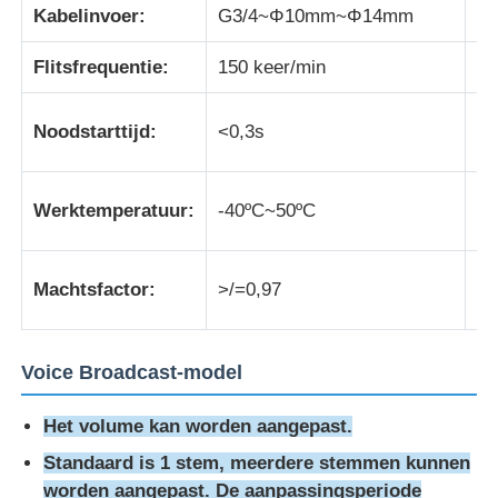
Kabelinvoer:
G3/4~Φ10mm~Φ14mm
Bu
Fabrieksreis
Flitsfrequentie:
150 keer/min
Le
Noodstarttijd:
<0,3s
K
Kwaliteitscontrole
El
Contacteer ons
Werktemperatuur:
-40ºC~50ºC
st
Vraag een offerte aan
En
Machtsfactor:
>/=0,97
ef
Explosiebestendige Verlichting
Voice Broadcast-model
Explosiebestendig Alarmlicht
Het volume kan worden aangepast.
Standaard is 1 stem, meerdere stemmen kunnen
explosieveilige ventilator
worden aangepast. De aanpassingsperiode