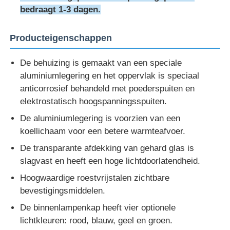
bedraagt ​​1-3 dagen.
Explosieveilige Doos
Producteigenschappen
explosieveilige schakelaar
De behuizing is gemaakt van een speciale
aluminiumlegering en het oppervlak is speciaal
anticorrosief behandeld met poederspuiten en
Explosiebestendige kabelklieren
elektrostatisch hoogspanningsspuiten.
De aluminiumlegering is voorzien van een
explosiebestendige stop en contactdoos
koellichaam voor een betere warmteafvoer.
De transparante afdekking van gehard glas is
slagvast en heeft een hoge lichtdoorlatendheid.
Hoogwaardige roestvrijstalen zichtbare
bevestigingsmiddelen.
De binnenlampenkap heeft vier optionele
lichtkleuren: rood, blauw, geel en groen.