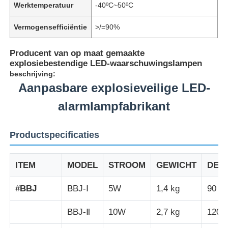
Werktemperatuur
-40ºC~50ºC
Vermogensefficiëntie
>/=90%
Producent van op maat gemaakte
explosiebestendige LED-waarschuwingslampen
beschrijving:
Aanpasbare explosieveilige LED-
alarmlampfabrikant
Productspecificaties
ITEM
MODEL
STROOM
GEWICHT
DEC
#BBJ
BBJ-Ⅰ
5W
1,4 kg
90 d
BBJ-Ⅱ
10W
2,7 kg
120d