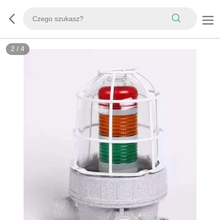
2
/
4