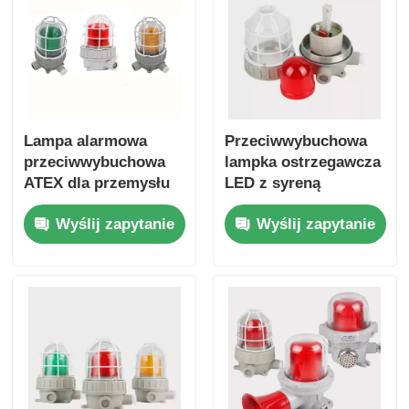
Lampa alarmowa
Przeciwwybuchowa
przeciwwybuchowa
lampka ostrzegawcza
ATEX dla przemysłu
LED z syreną
naftowego i
Wyślij zapytanie
Wyślij zapytanie
gazowego, zakładów
chemicznych i
obszarów
niebezpiecznych