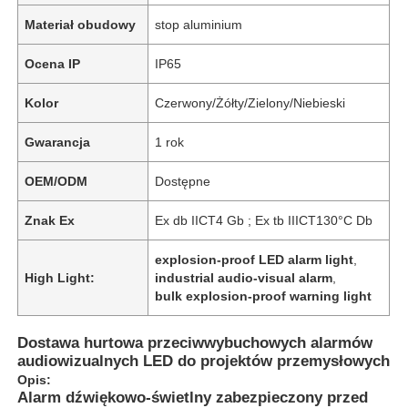
Materiał obudowy
stop aluminium
Ocena IP
IP65
Kolor
Czerwony/Żółty/Zielony/Niebieski
Gwarancja
1 rok
OEM/ODM
Dostępne
Znak Ex
Ex db IICT4 Gb ; Ex tb IIICT130°C Db
explosion-proof LED alarm light
,
High Light:
industrial audio-visual alarm
,
bulk explosion-proof warning light
Dostawa hurtowa przeciwwybuchowych alarmów
audiowizualnych LED do projektów przemysłowych
Opis:
Alarm dźwiękowo-świetlny zabezpieczony przed