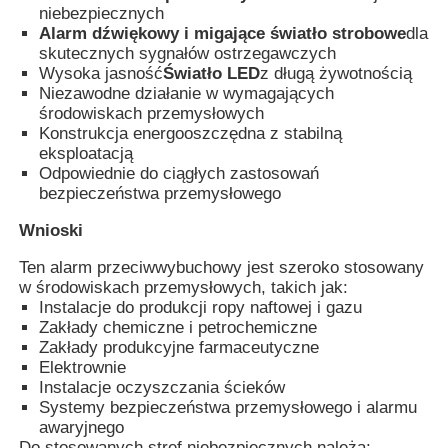
niebezpiecznych
Alarm dźwiękowy i migające światło strobowe
dla
skutecznych sygnałów ostrzegawczych
Wycieczka po fabryce
Wysoka jasność
Światło LED
z długą żywotnością
Niezawodne działanie w wymagających
środowiskach przemysłowych
Kontrola jakości
Konstrukcja energooszczędna z stabilną
eksploatacją
Odpowiednie do ciągłych zastosowań
Skontaktuj się z nami
bezpieczeństwa przemysłowego
Wnioski
Poprosić o wycenę
Ten alarm przeciwwybuchowy jest szeroko stosowany
w środowiskach przemysłowych, takich jak:
Instalacje do produkcji ropy naftowej i gazu
Oświetlenie przeciwwybuchowe
Zakłady chemiczne i petrochemiczne
Zakłady produkcyjne farmaceutyczne
Elektrownie
Lampka alarmowa przeciwwybuchowa
Instalacje oczyszczania ścieków
Systemy bezpieczeństwa przemysłowego i alarmu
awaryjnego
wentylator przeciwwybuchowy
Do stosowanych stref niebezpiecznych należą: