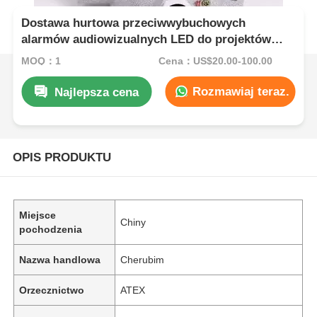
Dostawa hurtowa przeciwwybuchowych
alarmów audiowizualnych LED do projektów
przemysłowych
MOQ：1
Cena：US$20.00-100.00
Rozmawiaj teraz.
Najlepsza cena
OPIS PRODUKTU
Miejsce
Chiny
pochodzenia
Nazwa handlowa
Cherubim
Orzecznictwo
ATEX