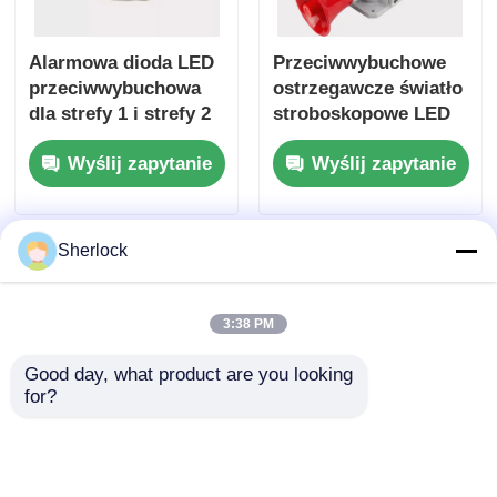
Alarmowa dioda LED
Przeciwwybuchowe
przeciwwybuchowa
ostrzegawcze światło
dla strefy 1 i strefy 2
stroboskopowe LED
dla bezpieczeństwa
Wyślij zapytanie
Wyślij zapytanie
zakładu
Sherlock
3:38 PM
Good day, what product are you looking 
for?
Wyrób oświetleniowy
Alarmowa lampa LED
oświetlenia LED o
pyłoszczelna