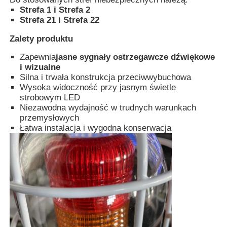
Strefa 1 i Strefa 2
Strefa 21 i Strefa 22
Explosion Proof Box
Zalety produktu
Zapewnia
jasne sygnały ostrzegawcze dźwiękowe
wyłącznik przeciwwybuchowy
i wizualne
Silna i trwała konstrukcja przeciwwybuchowa
Wysoka widoczność przy jasnym świetle
Glandy kablowe zabezpieczone przed wybuchem
strobowym LED
Niezawodna wydajność w trudnych warunkach
przemysłowych
wtyczka i gniazdo przeciwwybuchowe
Łatwa instalacja i wygodna konserwacja