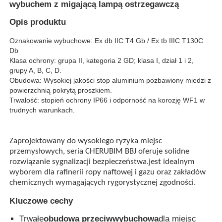
wybuchem z migającą lampą ostrzegawczą
Opis produktu
Oznakowanie wybuchowe: Ex db IIC T4 Gb / Ex tb IIIC T130
C
Db
Klasa ochrony: grupa II, kategoria 2 GD; klasa I, dział 1 i 2,
grupy A, B, C, D.
Obudowa: Wysokiej jakości stop aluminium pozbawiony miedzi z
powierzchnią pokrytą proszkiem.
Trwałość: stopień ochrony IP66 i odporność na korozję WF1 w
trudnych warunkach.
Zaprojektowany do wysokiego ryzyka miejsc
przemysłowych, seria CHERUBIM BBJ oferuje solidne
Dom
rozwiązanie sygnalizacji bezpieczeństwa.jest idealnym
wyborem dla rafinerii ropy naftowej i gazu oraz zakładów
chemicznych wymagających rygorystycznej zgodności.
Produkty
Kluczowe cechy
Trwałe
obudowa przeciwwybuchowa
dla miejsc
O nas