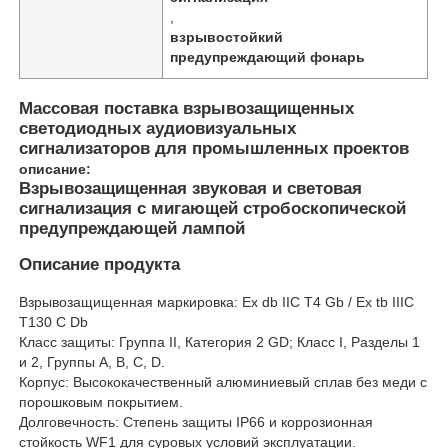
,
взрывостойкий
предупреждающий фонарь
Массовая поставка взрывозащищенных
светодиодных аудиовизуальных
сигнализаторов для промышленных проектов
описание:
Взрывозащищенная звуковая и световая
сигнализация с мигающей стробоскопической
предупреждающей лампой
Описание продукта
Взрывозащищенная маркировка: Ex db IIC T4 Gb / Ex tb IIIC
Главная страница
T130
C Db
Класс защиты: Группа II, Категория 2 GD; Класс I, Разделы 1
и 2, Группы A, B, C, D.
Продукция
Корпус: Высококачественный алюминиевый сплав без меди с
порошковым покрытием.
Долговечность: Степень защиты IP66 и коррозионная
О Компании
стойкость WF1 для суровых условий эксплуатации.