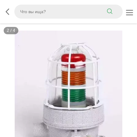
2
/
4