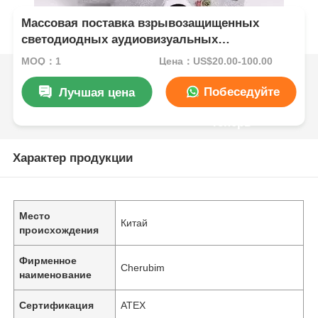
Массовая поставка взрывозащищенных
светодиодных аудиовизуальных
сигнализаторов для промышленных
MOQ：1
Цена：US$20.00-100.00
проектов
Побеседуйте
Лучшая цена
теперь
Характер продукции
Место
Китай
происхождения
Фирменное
Cherubim
наименование
Сертификация
ATEX