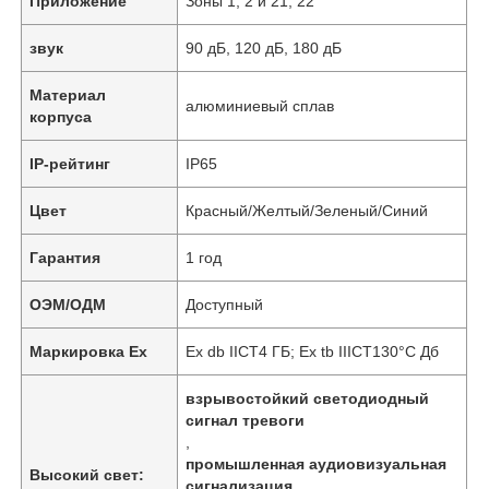
Приложение
Зоны 1, 2 и 21, 22
звук
90 дБ, 120 дБ, 180 дБ
Материал
алюминиевый сплав
корпуса
IP-рейтинг
IP65
Цвет
Красный/Желтый/Зеленый/Синий
Гарантия
1 год
ОЭМ/ОДМ
Доступный
Маркировка Ex
Ex db IICT4 ГБ; Ex tb IIICT130°C Дб
взрывостойкий светодиодный
сигнал тревоги
,
промышленная аудиовизуальная
Высокий свет:
сигнализация