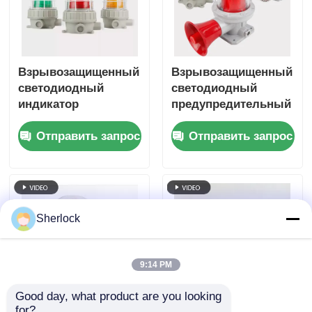
Взрывозащищенный
Взрывозащищенный
светодиодный
светодиодный
индикатор
предупредительный
сигнализации для
стробоскоп для
Отправить запрос
Отправить запрос
зоны 1 и зоны 2
безопасности
предприятий
Sherlock
9:14 PM
Good day, what product are you looking 
for?