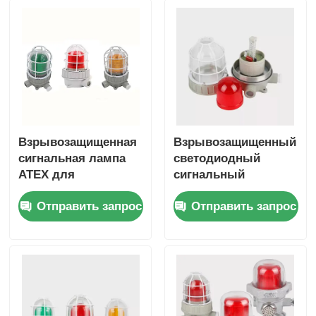
Взрывозащищенная
Взрывозащищенный
сигнальная лампа
светодиодный
ATEX для
сигнальный
нефтегазовой,
светильник с
Отправить запрос
Отправить запрос
химической
сиреной
промышленности и
опасных зон