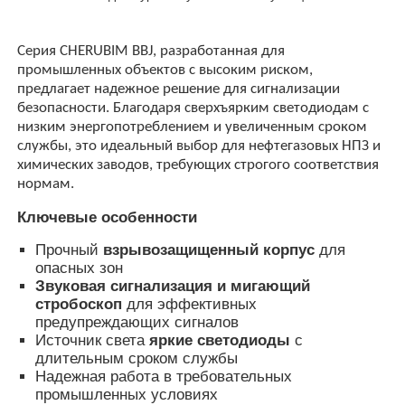
Серия CHERUBIM BBJ, разработанная для
Наша фабрика
промышленных объектов с высоким риском,
предлагает надежное решение для сигнализации
безопасности. Благодаря сверхъярким светодиодам с
контроль качества
низким энергопотреблением и увеличенным сроком
службы, это идеальный выбор для нефтегазовых НПЗ и
химических заводов, требующих строгого соответствия
контактные данные
нормам.
Ключевые особенности
Отправить запрос
Прочный
взрывозащищенный корпус
для
опасных зон
Взрывозащищенное освещение
Звуковая сигнализация и мигающий
стробоскоп
для эффективных
предупреждающих сигналов
Взрывозащищенный свет сигнала тревоги
Источник света
яркие светодиоды
с
длительным сроком службы
Надежная работа в требовательных
промышленных условиях
взрывозащищенный вентилятор