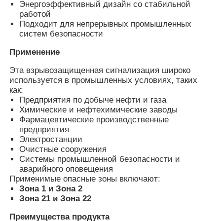
Энергоэффективный дизайн со стабильной
работой
Подходит для непрерывных промышленных
Коробка, защищенная от взрывов
систем безопасности
Применение
взрывозащищенный переключатель
Эта взрывозащищенная сигнализация широко
используется в промышленных условиях, таких
Взрывостойкие кабельные железы
как:
Предприятия по добыче нефти и газа
Химические и нефтехимические заводы
Фармацевтические производственные
взрывозащищенные штепсельная вилка и гнездо
предприятия
Электростанции
Очистные сооружения
Системы промышленной безопасности и
аварийного оповещения
Применимые опасные зоны включают:
Зона 1 и Зона 2
Зона 21 и Зона 22
Преимущества продукта