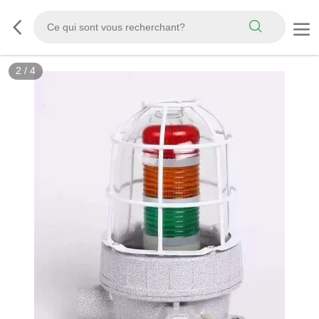
2
/
4