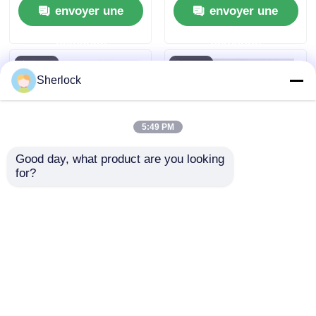
envoyer une
envoyer une
pour la sécurité des
usines
demande
demande
Sherlock
5:49 PM
Good day, what product are you looking 
for?
Lumière d'alarme à
Éclairage à LED anti-
LED anti-explosion
allumage à poussière
personnalisable
envoyer une
envoyer une
demande
demande
Aperçu
Au sujet de nous
Contactez-nous