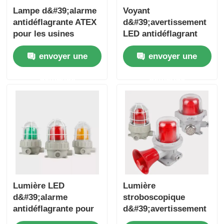
Lampe d&#39;alarme
Voyant
antidéflagrante ATEX
d&#39;avertissement
pour les usines
LED antidéflagrant
pétrolières et
avec sirène
envoyer une
envoyer une
gazières, les usines
chimiques et les
demande
demande
zones dangereuses
Lumière LED
Lumière
d&#39;alarme
stroboscopique
antidéflagrante pour
d&#39;avertissement
zone 1 et zone 2
LED antidéflagrante