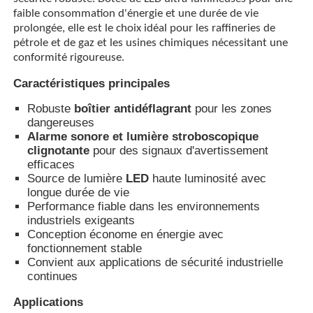
faible consommation d'énergie et une durée de vie
prolongée, elle est le choix idéal pour les raffineries de
Visite d'usine
pétrole et de gaz et les usines chimiques nécessitant une
conformité rigoureuse.
Caractéristiques principales
Contrôle de la qualité
Robuste
boîtier antidéflagrant
pour les zones
dangereuses
Contact
Alarme sonore et lumière stroboscopique
clignotante
pour des signaux d'avertissement
efficaces
Demande de soumission
Source de lumière
LED
haute luminosité avec
longue durée de vie
Performance fiable dans les environnements
Éclairage anti-déflagrant
industriels exigeants
Conception économe en énergie avec
fonctionnement stable
Lumière anti-déflagrante d'alarme
Convient aux applications de sécurité industrielle
continues
Applications
ventilateur antidéflagrant