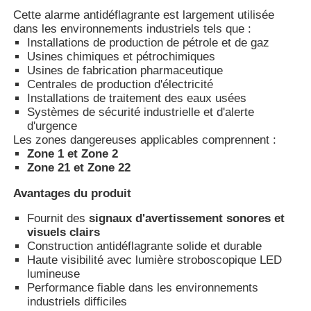
Cette alarme antidéflagrante est largement utilisée
dans les environnements industriels tels que :
Boîte anti-explosion
Installations de production de pétrole et de gaz
Usines chimiques et pétrochimiques
Usines de fabrication pharmaceutique
interrupteur antidéflagrant
Centrales de production d'électricité
Installations de traitement des eaux usées
Systèmes de sécurité industrielle et d'alerte
Glandes de câbles à l'épreuve des explosions
d'urgence
Les zones dangereuses applicables comprennent :
Zone 1 et Zone 2
Zone 21 et Zone 22
prise et prise anti-déflagrantes
Avantages du produit
Fournit des
signaux d'avertissement sonores et
visuels clairs
Construction antidéflagrante solide et durable
Haute visibilité avec lumière stroboscopique LED
lumineuse
Performance fiable dans les environnements
industriels difficiles