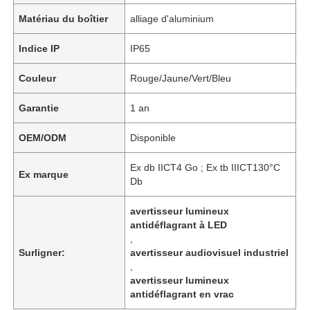
Matériau du boîtier
alliage d'aluminium
Indice IP
IP65
Couleur
Rouge/Jaune/Vert/Bleu
Garantie
1 an
OEM/ODM
Disponible
Ex db IICT4 Go ; Ex tb IIICT130°C
Ex marque
Db
avertisseur lumineux
antidéflagrant à LED
,
Surligner:
avertisseur audiovisuel industriel
,
avertisseur lumineux
antidéflagrant en vrac