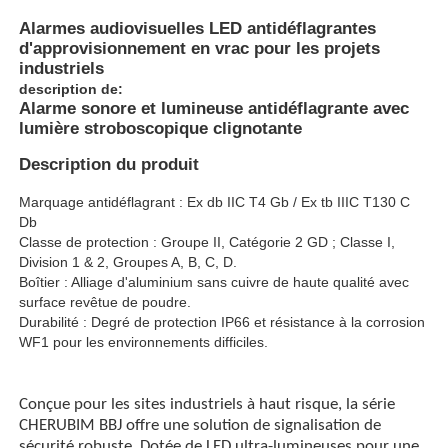
Alarmes audiovisuelles LED antidéflagrantes
d'approvisionnement en vrac pour les projets
industriels
description de:
Alarme sonore et lumineuse antidéflagrante avec
lumière stroboscopique clignotante
Description du produit
Marquage antidéflagrant : Ex db IIC T4 Gb / Ex tb IIIC T130
C
Db
Classe de protection : Groupe II, Catégorie 2 GD ; Classe I,
Division 1 & 2, Groupes A, B, C, D.
Boîtier : Alliage d'aluminium sans cuivre de haute qualité avec
surface revêtue de poudre.
Aperçu
Durabilité : Degré de protection IP66 et résistance à la corrosion
WF1 pour les environnements difficiles.
Produits
Conçue pour les sites industriels à haut risque, la série
CHERUBIM BBJ offre une solution de signalisation de
A propos de nous
sécurité robuste. Dotée de LED ultra-lumineuses pour une