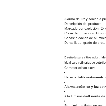
Alarma de luz y sonido a pr
Descripción del producto
Marcado por explosión: Ex d
Clase de protección: Grupo I
Casas: aleación de aluminio 
Durabilidad: grado de prote
Diseñada para sitios industrial
ideal para refinerías de petról
Características clave
Persistente
Revestimiento 
Alarma acústica y luz est
Alta luminosidad
Fuente de
Rendimiento fiable en entor