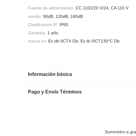
Fuente de alimentación:
CC 110/220 V/24, CA 110 V.
sonido:
90dB, 120dB, 180dB
Clasificación IP:
IP65
Garantía:
1 año
marca ex:
Ex db IICT4 Gb; Ex tb IIICT130°C Db
Información básica
Pago y Envío Términos
Suministro a gr