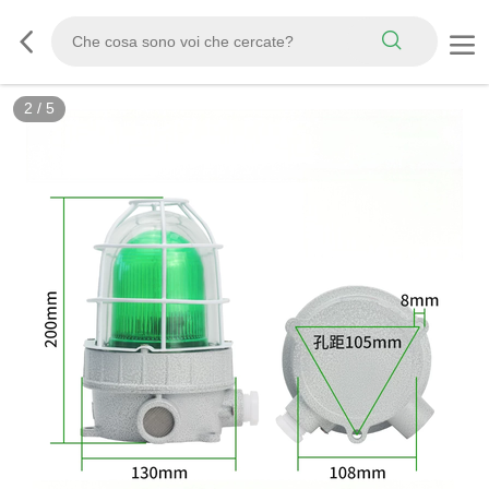
2
/
5