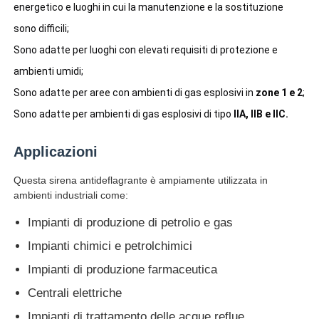
energetico e luoghi in cui la manutenzione e la sostituzione 
sono difficili;
Fatory Tour
Sono adatte per luoghi con elevati requisiti di protezione e 
ambienti umidi;
Controllo di qualità
Sono adatte per aree con ambienti di gas esplosivi in
 zone 1 e 2
;
Sono adatte per ambienti di gas esplosivi di tipo
 IIA, IIB e IIC.
Contattaci
Applicazioni
Richiedere un preventivo
Questa sirena antideflagrante è ampiamente utilizzata in
ambienti industriali come:
Illuminazione protetta contro le esplosioni
Impianti di produzione di petrolio e gas
Impianti chimici e petrolchimici
Luce protetta contro le esplosioni dell'allarme
Impianti di produzione farmaceutica
Centrali elettriche
ventilatore antideflagrante
Impianti di trattamento delle acque reflue