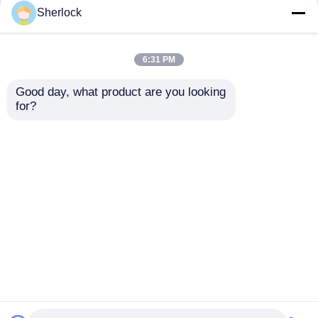
Sherlock
6:31 PM
Good day, what product are you looking 
for?
Produttore di luci di
Luce di allarme
allarme a LED a prova
antideflagrante ATEX
di esplosione
per petrolio e gas,
personalizzabili -
impianti chimici e
Invia richiesta
Invia richiesta
Spedizione rapida
aree pericolose
Casa
Circa noi
Contattaci
Desktop Site
Mappa del sito
Politica sulla privacy
Qualità
Illuminazione protetta contro le esplosioni
Fabbrica cinese.Copyright © 2026 Ningbo