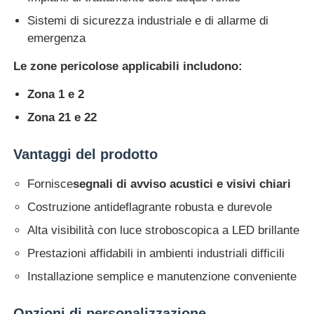
Sistemi di sicurezza industriale e di allarme di
Casella a prova di esplosione
emergenza
Le zone pericolose applicabili includono:
interruttore antideflagrante
Zona 1 e 2
Zona 21 e 22
Glandole di cavi a prova di esplosione
Vantaggi del prodotto
spina ed incavo protetti contro le esplosioni
Fornisce
segnali di avviso acustici e visivi chiari
Costruzione antideflagrante robusta e durevole
Alta visibilità con luce stroboscopica a LED brillante
Prestazioni affidabili in ambienti industriali difficili
Installazione semplice e manutenzione conveniente
Opzioni di personalizzazione