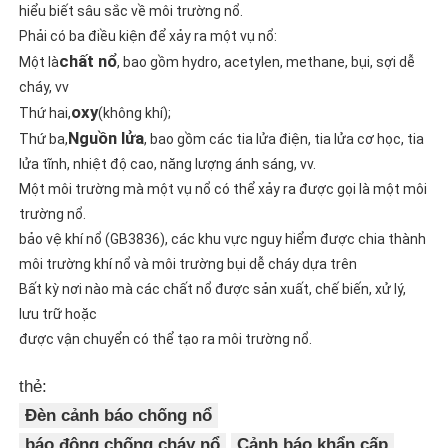
hiểu biết sâu sắc về môi trường nổ.
Phải có ba điều kiện để xảy ra một vụ nổ:
chất nổ
Một là
, bao gồm hydro, acetylen, methane, bụi, sợi dễ 
cháy, vv
oxy
Thứ hai,
(không khí);
Nguồn lửa
Thứ ba,
, bao gồm các tia lửa điện, tia lửa cơ học, tia 
lửa tĩnh, nhiệt độ cao, năng lượng ánh sáng, vv.
Một môi trường mà một vụ nổ có thể xảy ra được gọi là một môi 
trường nổ.
bảo vệ khí nổ (GB3836), các khu vực nguy hiểm được chia thành 
môi trường khí nổ và môi trường bụi dễ cháy dựa trên
Bất kỳ nơi nào mà các chất nổ được sản xuất, chế biến, xử lý, 
lưu trữ hoặc
được vận chuyển có thể tạo ra môi trường nổ.
thẻ:
Đèn cảnh báo chống nổ
báo động chống cháy nổ
Cảnh báo khẩn cấp