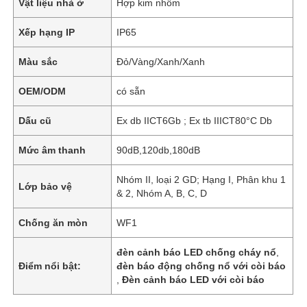
Vật liệu nhà ở
Hợp kim nhôm
Xếp hạng IP
IP65
Màu sắc
Đỏ/Vàng/Xanh/Xanh
OEM/ODM
có sẵn
Dấu cũ
Ex db IICT6Gb ; Ex tb IIICT80°C Db
Mức âm thanh
90dB,120db,180dB
Nhóm II, loại 2 GD; Hạng I, Phân khu 1
Lớp bảo vệ
& 2, Nhóm A, B, C, D
Chống ăn mòn
WF1
đèn cảnh báo LED chống cháy nổ
,
Điểm nổi bật:
đèn báo động chống nổ với còi báo
,
Đèn cảnh báo LED với còi báo