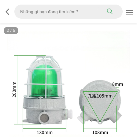
2
/
5