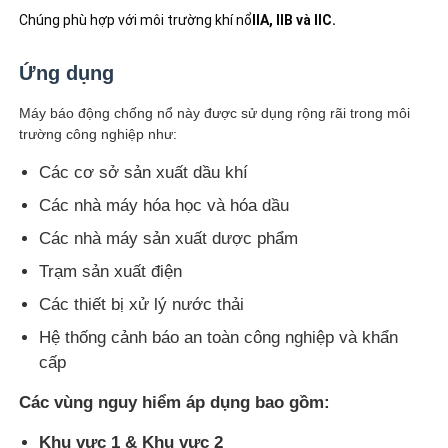
Chúng phù hợp với môi trường khí nổ
IIA, IIB và IIC.
Tham quan nhà máy
Ứng dụng
Máy báo động chống nổ này được sử dụng rộng rãi trong môi
Kiểm soát chất lượng
trường công nghiệp như:
Các cơ sở sản xuất dầu khí
Liên hệ chúng tôi
Các nhà máy hóa học và hóa dầu
Các nhà máy sản xuất dược phẩm
Yêu cầu báo giá
Trạm sản xuất điện
Các thiết bị xử lý nước thải
Chiếu sáng chống cháy nổ
Hệ thống cảnh báo an toàn công nghiệp và khẩn
cấp
Đèn báo cháy nổ
Các vùng nguy hiểm áp dụng bao gồm:
quạt chống cháy nổ
Khu vực 1 & Khu vực 2