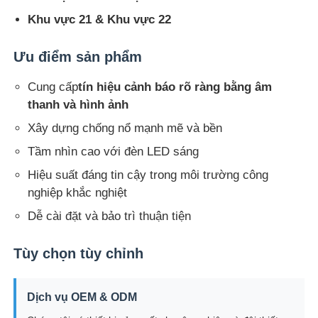
Khu vực 21 & Khu vực 22
Hộp chống nổ
Ưu điểm sản phẩm
công tắc chống cháy nổ
Cung cấp
tín hiệu cảnh báo rõ ràng bằng âm
thanh và hình ảnh
Các tuyến cáp chống nổ
Xây dựng chống nổ mạnh mẽ và bền
Tầm nhìn cao với đèn LED sáng
phích cắm và ổ cắm chống cháy nổ
Hiệu suất đáng tin cậy trong môi trường công
nghiệp khắc nghiệt
Dễ cài đặt và bảo trì thuận tiện
Tùy chọn tùy chỉnh
Dịch vụ OEM & ODM