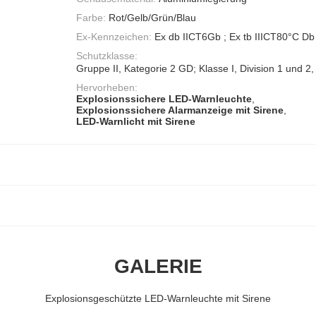
Farbe:
Rot/Gelb/Grün/Blau
Ex-Kennzeichen:
Ex db IICT6Gb ; Ex tb IIICT80°C Db
Schutzklasse:
Gruppe II, Kategorie 2 GD; Klasse I, Division 1 und 2
Hervorheben:
Explosionssichere LED-Warnleuchte
,
Explosionssichere Alarmanzeige mit Sirene
,
LED-Warnlicht mit Sirene
GALERIE
Explosionsgeschützte LED-Warnleuchte mit Sirene