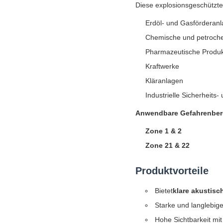
Diese explosionsgeschützte 
Erdöl- und Gasförderan
Chemische und petroch
Pharmazeutische Produk
Kraftwerke
Kläranlagen
Industrielle Sicherheits
Anwendbare Gefahrenber
Zone 1 & 2
Zone 21 & 22
Produktvorteile
Bietet
klare akustisc
Starke und langlebig
Hohe Sichtbarkeit mit