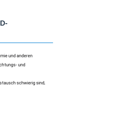
ED-
emie und anderen 
chtungs- und 
stausch schwierig sind;