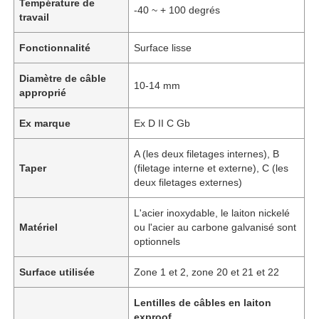
Température de
-40 ~ + 100 degrés
travail
Fonctionnalité
Surface lisse
Diamètre de câble
10-14 mm
approprié
Ex marque
Ex D II C Gb
A (les deux filetages internes), B
Taper
(filetage interne et externe), C (les
deux filetages externes)
L'acier inoxydable, le laiton nickelé
Matériel
ou l'acier au carbone galvanisé sont
optionnels
Surface utilisée
Zone 1 et 2, zone 20 et 21 et 22
Lentilles de câbles en laiton
exproof