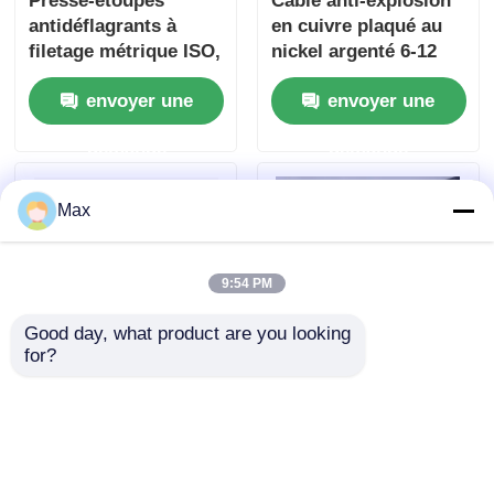
Presse-étoupes
Cable anti-explosion
antidéflagrants à
en cuivre plaqué au
filetage métrique ISO,
nickel argenté 6-12
sécurité intrinsèque
mm Ex db IIC T6 Gb
envoyer une
envoyer une
avec joint en
IP66
caoutchouc
demande
demande
Max
9:54 PM
Good day, what product are you looking 
for?
Presse-étoupe en
Conduit flexible
laiton antidéflagrant
antidéflagrant en
G1/2" / M20 filetage
acier inoxydable pour
court 8mm IP66
zones dangereuses
envoyer une
envoyer une
antidéflagrant
1/2" 3/4" 1" 1-1/4"