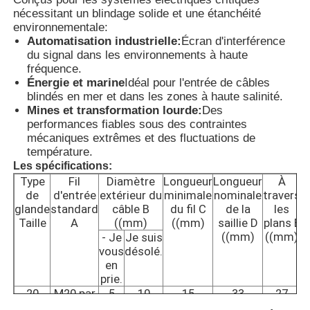
nécessitant un blindage solide et une étanchéité
environnementale:
Boîte anti-explosion
Automatisation industrielle:
Écran d'interférence
du signal dans les environnements à haute
fréquence.
interrupteur antidéflagrant
Énergie et marine
Idéal pour l'entrée de câbles
blindés en mer et dans les zones à haute salinité.
Mines et transformation lourde:
Des
performances fiables sous des contraintes
Glandes de câbles à l'épreuve des explosions
mécaniques extrêmes et des fluctuations de
température.
Les spécifications:
prise et prise anti-déflagrantes
Type
Fil
Diamètre
Longueur
Longueur
À
de
d'entrée
extérieur du
minimale
nominale
travers
t
glande
standard
câble B
du fil C
de la
les
Taille
A
((mm)
((mm)
saillie D
plans E
c
((mm)
((mm)
(
- Je
Je suis
vous
désolé.
en
prie.
20
M20 par
5
10
15
33
27
1.5