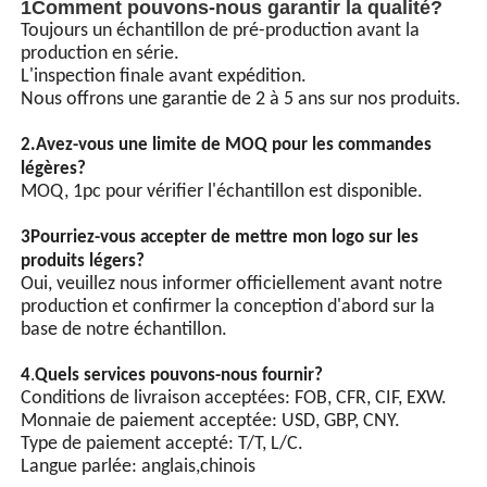
1Comment pouvons-nous garantir la qualité?
25
M25 par
9
14
15
33
32
Toujours un échantillon de pré-production avant la
1.5
production en série.
32
M32 par
13
18
19
37
38
L'inspection finale avant expédition.
1.5
Nous offrons une garantie de 2 à 5 ans sur nos produits.
40
M40 par
17
24
19
40
47
1.5
2.
Avez-vous une limite de MOQ pour les commandes
50
M50 par
22
32
19
40
55
légères?
1.5
MOQ, 1pc pour vérifier l'échantillon est disponible.
63
M63 par
31
44
19
53
68
1.5
3Pourriez-vous accepter de mettre mon logo sur les
75
M75 par
43
56
19
53
80
1.5
produits légers?
Oui, veuillez nous informer officiellement avant notre
production et confirmer la conception d'abord sur la
base de notre échantillon.
4
.
Quels services pouvons-nous fournir?
Conditions de livraison acceptées: FOB, CFR, CIF, EXW.
Monnaie de paiement acceptée: USD, GBP, CNY.
Type de paiement accepté: T/T, L/C.
Langue parlée: anglais,chinois