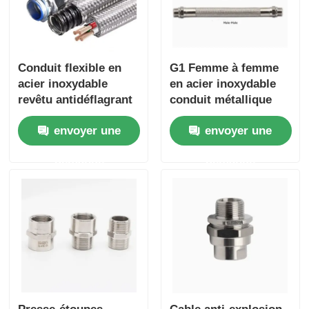
Conduit flexible en
G1 Femme à femme
acier inoxydable
en acier inoxydable
revêtu antidéflagrant
conduit métallique
1/2" pour zones
flexible à l'épreuve de
envoyer une
envoyer une
dangereuses
l'explosion 180 cm
demande
demande