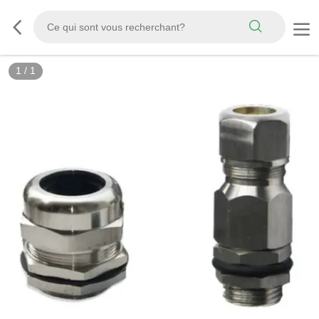
1
/
1