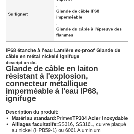
,
Glande de câble IP68
Surligner:
imperméable
,
Glande du câble à l'épreuve des
flammes
IP68 étanche à l'eau Lamière ex-proof Glande de
câble en métal nickelé ignifuge
description de:
Glande de câble en laiton
résistant à l'explosion,
connecteur métallique
imperméable à l'eau IP68,
Aperçu
ignifuge
Description du produit:
Produits
Matériau standard:
Primes
TP304 Acier inoxydable
Alliages facultatifs:
SS316, SS316L, cuivre plaqué
au nickel (HPB59-1) ou 6061 Aluminium
A propos de nous