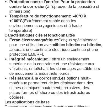
Protection contre l'entrée:
Pour la protection
contre la corrosion
(à l'épreuve de la poussière et
immersible)
Visite d'usine
Température de fonctionnement:
-40°C à
+100°C
(Extrêmement stable dans les
environnements cryogéniques et à haute
Contrôle de la qualité
température)
Caractéristiques clés et fonctionnalités
Écran électromagnétique:
Conçus spécialement
Contact
pour une utilisation avec
câbles blindés ou blindés
,
assurant une continuité électrique continue et une
protection EMI/RFI.
Intégrité mécanique:
Il offre un soulagement
Demande de soumission
supérieur de la contrainte et une résistance aux
vibrations, empêchant les dommages au câble lors
de mouvements industriels lourds.
Éclairage anti-déflagrant
Résistance à la corrosion:
Les options multi-
matériaux permettent de les déployer dans des
usines chimiques hautement corrosives, des
Lumière anti-déflagrante d'alarme
plates-formes offshore ou des infrastructures
côtières.
Les applications de base
ventilateur antidéflagrant
Conçus pour les systèmes électriques critiques