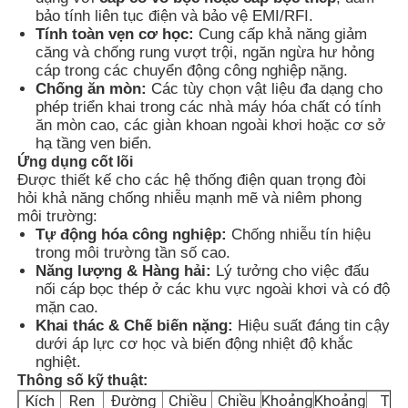
bảo tính liên tục điện và bảo vệ EMI/RFI.
Tính toàn vẹn cơ học:
Cung cấp khả năng giảm
căng và chống rung vượt trội, ngăn ngừa hư hỏng
Tham quan nhà máy
cáp trong các chuyển động công nghiệp nặng.
Chống ăn mòn:
Các tùy chọn vật liệu đa dạng cho
phép triển khai trong các nhà máy hóa chất có tính
Kiểm soát chất lượng
ăn mòn cao, các giàn khoan ngoài khơi hoặc cơ sở
hạ tầng ven biển.
Ứng dụng cốt lõi
Liên hệ chúng tôi
Được thiết kế cho các hệ thống điện quan trọng đòi
hỏi khả năng chống nhiễu mạnh mẽ và niêm phong
môi trường:
Yêu cầu báo giá
Tự động hóa công nghiệp:
Chống nhiễu tín hiệu
trong môi trường tần số cao.
Năng lượng & Hàng hải:
Lý tưởng cho việc đấu
Chiếu sáng chống cháy nổ
nối cáp bọc thép ở các khu vực ngoài khơi và có độ
mặn cao.
Khai thác & Chế biến nặng:
Hiệu suất đáng tin cậy
Đèn báo cháy nổ
dưới áp lực cơ học và biến động nhiệt độ khắc
nghiệt.
Thông số kỹ thuật:
quạt chống cháy nổ
Kích
Ren
Đường
Chiều
Chiều
Khoảng
Khoảng
Trọ