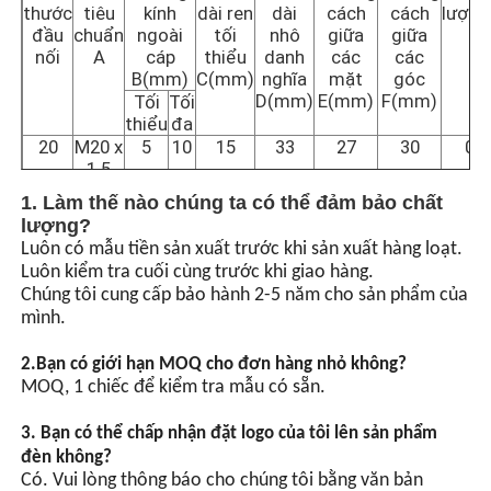
thước
tiêu
kính
dài ren
dài
cách
cách
lượng
đầu
chuẩn
ngoài
tối
nhô
giữa
giữa
nối
A
cáp
thiểu
danh
các
các
Hộp chống nổ
B(mm)
C(mm)
nghĩa
mặt
góc
D(mm)
E(mm)
F(mm)
Tối
Tối
thiểu
đa
công tắc chống cháy nổ
20
M20 x
5
10
15
33
27
30
0.1
1.5
25
M25 x
9
14
15
33
32
35
0.1
Các tuyến cáp chống nổ
1. Làm thế nào chúng ta có thể đảm bảo chất
1.5
lượng?
32
M32 x
13
18
19
37
38
41
0.
Luôn có mẫu tiền sản xuất trước khi sản xuất hàng loạt.
1.5
phích cắm và ổ cắm chống cháy nổ
Luôn kiểm tra cuối cùng trước khi giao hàng.
40
M40 x
17
24
19
40
47
50
0.
Chúng tôi cung cấp bảo hành 2-5 năm cho sản phẩm của
1.5
mình.
50
M50 x
22
32
19
40
55
60
0.5
1.5
2.
Bạn có giới hạn MOQ cho đơn hàng nhỏ không?
63
M63 x
31
44
19
53
68
72
0.
MOQ, 1 chiếc để kiểm tra mẫu có sẵn.
1.5
75
M75 x
43
56
19
53
80
85
0.9
3. Bạn có thể chấp nhận đặt logo của tôi lên sản phẩm
1.5
đèn không?
Có. Vui lòng thông báo cho chúng tôi bằng văn bản