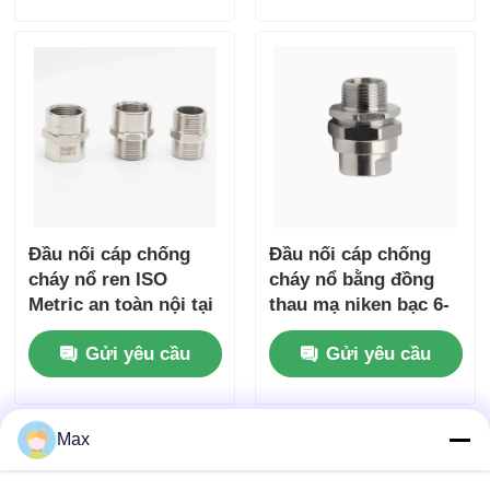
Đầu nối cáp chống
Đầu nối cáp chống
cháy nổ ren ISO
cháy nổ bằng đồng
Metric an toàn nội tại
thau mạ niken bạc 6-
có gioăng cao su
12mm Ex db IIC T6
Gửi yêu cầu
Gửi yêu cầu
Gb IP66
Max