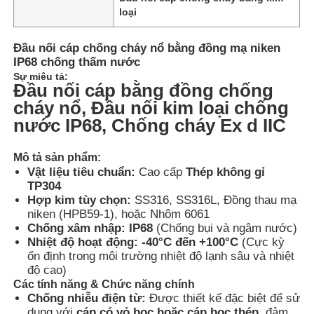
loại
Đầu nối cáp chống cháy nổ bằng đồng mạ niken
IP68 chống thấm nước
Sự miêu tả:
Đầu nối cáp bằng đồng chống
cháy nổ, Đầu nối kim loại chống
nước IP68, Chống cháy Ex d IIC
Mô tả sản phẩm:
Vật liệu tiêu chuẩn:
Cao cấp
Thép không gỉ
TP304
Hợp kim tùy chọn:
SS316, SS316L, Đồng thau mạ
niken (HPB59-1), hoặc Nhôm 6061
Nhà
Chống xâm nhập:
IP68
(Chống bụi và ngâm nước)
Nhiệt độ hoạt động:
-40°C đến +100°C
(Cực kỳ
ổn định trong môi trường nhiệt độ lạnh sâu và nhiệt
Sản phẩm
độ cao)
Các tính năng & Chức năng chính
Chống nhiễu điện từ:
Được thiết kế đặc biệt để sử
Về chúng tôi
dụng với
cáp có vỏ bọc hoặc cáp bọc thép
, đảm