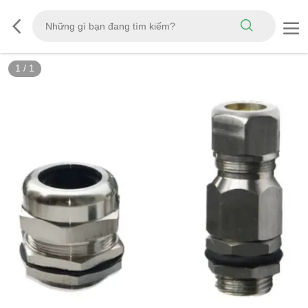
1
/
1