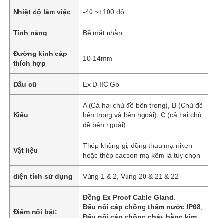
Nhiệt độ làm việc
-40 ~+100 độ
Tính năng
Bề mặt nhẵn
Đường kính cáp
10-14mm
thích hợp
Dấu cũ
Ex D IIC Gb
A (Cả hai chủ đề bên trong), B (Chủ đề
Kiểu
bên trong và bên ngoài), C (cả hai chủ
đề bên ngoài)
Thép không gỉ, đồng thau mạ niken
Vật liệu
hoặc thép cacbon mạ kẽm là tùy chọn
diện tích sử dụng
Vùng 1 & 2, Vùng 20 & 21 & 22
Đồng Ex Proof Cable Gland
,
Đầu nối cáp chống thấm nước IP68
,
Điểm nổi bật:
Đầu nối cáp chống cháy bằng kim