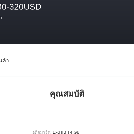
80-320USD
า
นค้า
คุณสมบัติ
อดีตมาร์ค:
Exd IIB T4 Gb