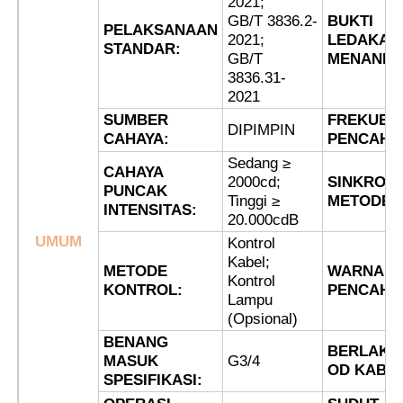
2021;
GB/T 3836.2-
BUKTI
PELAKSANAAN
2021;
LEDAKAN
STANDAR:
Wisata pabrik
GB/T
MENANDA
3836.31-
2021
Kontrol kualitas
SUMBER
FREKUEN
DIPIMPIN
CAHAYA:
PENCAHA
Sedang ≥
Hubungi kami
CAHAYA
2000cd;
SINKRONI
PUNCAK
Tinggi ≥
METODE:
INTENSITAS:
20.000cdB
Quote request suatu
UMUM
Kontrol
Kabel;
METODE
WARNA
Pencahayaan Bukti Ledakan
Kontrol
KONTROL:
PENCAHA
Lampu
(Opsional)
Lampu Alarm Tahan Ledakan
BENANG
BERLAKU
MASUK
G3/4
OD KABEL
SPESIFIKASI:
kipas anti ledakan