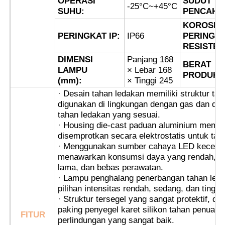
OPERASI
SUDUT
-25°C~+45°C
SUHU:
PENCAHA
KOROSI
Kotak Buktinya Ledakan
PERINGKAT IP:
IP66
PERINGK
RESISTEN
saklar tahan ledakan
DIMENSI
Panjang 168
BERAT
LAMPU
× Lebar 168
PRODUK:
(mm):
× Tinggi 245
Kelenjar Kabel Buktinya Ledakan
· Desain tahan ledakan memiliki struktur tah
digunakan di lingkungan dengan gas dan deb
tahan ledakan yang sesuai.
colokan dan soket anti ledakan
· Housing die-cast paduan aluminium memil
disemprotkan secara elektrostatis untuk tam
· Menggunakan sumber cahaya LED keceraha
menawarkan konsumsi daya yang rendah, m
lama, dan bebas perawatan.
· Lampu penghalang penerbangan tahan leda
pilihan intensitas rendah, sedang, dan tinggi.
· Struktur tersegel yang sangat protektif, di
paking penyegel karet silikon tahan penuaa
FITUR
perlindungan yang sangat baik.