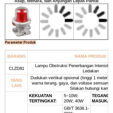
Asap, Menara, dan Anjungan Lepas Pantai
Parameter Produk
BARANG
NAMA PRODUK
Lampu Obstruksi Penerbangan Intensita
CLZD81
Ledakan
Dudukan vertikal opsional (tinggi 1 meter)
Rumah
YANG
warna terang, gaya, dan voltase semuanya
LAIN
Silakan hubungi kami.
KEKUATAN
5~10W;
TEGANGA
Produk
TERTINGKAT:
20W; 40W
MASUKAN
GB/T 3638.1-
Tentang kita