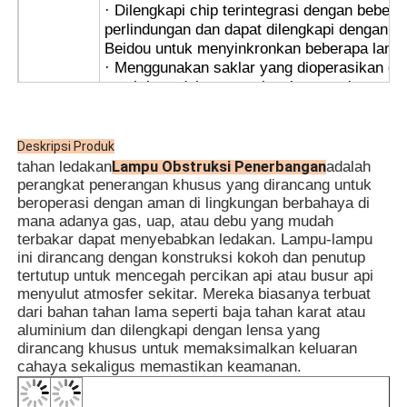
· Dilengkapi chip terintegrasi dengan beberap
perlindungan dan dapat dilengkapi dengan GP
Beidou untuk menyinkronkan beberapa lamp
· Menggunakan saklar yang dioperasikan de
untuk keandalan yang tinggi, menyala secar
malam hari dan dalam kondisi berkabut, dan
hari.
· Sinkronisasi nirkabel tersedia berdasarka
Deskripsi Produk
kemudahan penggunaan dan instalasi; hara
Lampu Obstruksi Penerbangan
tahan ledakan
adalah
memesan.
perangkat penerangan khusus yang dirancang untuk
· Sangat cocok untuk pipa baja dan kabel ka
beroperasi dengan aman di lingkungan berbahaya di
mana adanya gas, uap, atau debu yang mudah
· Platform Minyak & Gas
terbakar dapat menyebabkan ledakan. Lampu-lampu
· Pabrik Pengolahan Kimia
ini dirancang dengan konstruksi kokoh dan penutup
· Silo Gandum & Pabrik Tepung
tertutup untuk mencegah percikan api atau busur api
· Rig Pengeboran Lepas Pantai
menyulut atmosfer sekitar. Mereka biasanya terbuat
· Stasiun LNG
dari bahan tahan lama seperti baja tahan karat atau
APLIKASI
· Infrastruktur Tambang & Terowongan Batu
aluminium dan dilengkapi dengan lensa yang
· Gudang Penyimpanan Berbahaya
dirancang khusus untuk memaksimalkan keluaran
· Zona 1 dan Zona 2
cahaya sekaligus memastikan keamanan.
· Untuk kelompok suhu T1~T6
· Untuk lingkungan gas eksplosif IIA, IIB, II