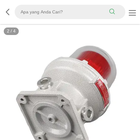
2
/
4