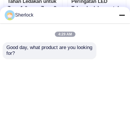
Tahan Ledakan untuk
Peringatan LED
Zona 1 &amp; Zona 2
Tahan Ledakan untuk
Keamanan Pabrik
Sherlock
mengirimkan
mengirimkan
permintaan
permintaan
4:29 AM
Good day, what product are you looking 
for?
Lampu Alarm Led
Lampu Alarm Tahan
Buktinya Led
Ledakan ATEX untuk
Pembuat -
Minyak &amp; Gas,
Pengiriman Cepat
Pabrik Kimia, dan
mengirimkan
mengirimkan
Area Berbahaya