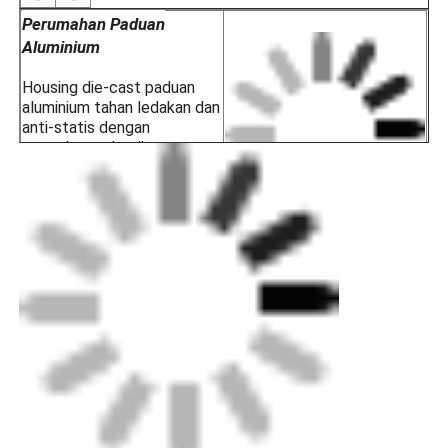
Perumahan Paduan
Aluminium
Housing die-cast paduan
aluminium tahan ledakan dan
anti-statis dengan
permukaan plastik yang
disemprotkan secara
elektrostatis untuk
ketahanan terhadap korosi,
anti-statis, dan ketahanan
benturan.
Kaca Tempered
Kekuatan Tinggi
Perlindungan tahan
ledakan dari kaca tempered
berkekuatan tinggi
mencegah percikan api dari
pencahayaan bersentuhan
dengan gas yang mudah