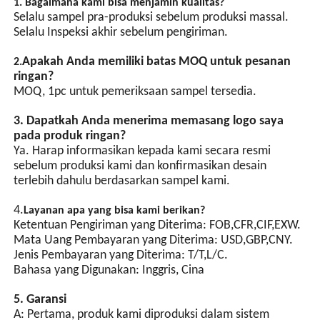
1. Bagaimana kami bisa menjamin kualitas?
dapat dicapai melalui jalur
Selalu sampel pra-produksi sebelum produksi massal.
sinyal sinkronisasi.
Selalu Inspeksi akhir sebelum pengiriman.
Apakah Anda memiliki batas MOQ untuk pesanan
2.
ringan?
MOQ, 1pc untuk pemeriksaan sampel tersedia.
3. Dapatkah Anda menerima memasang logo saya
pada produk ringan?
Ya. Harap informasikan kepada kami secara resmi
sebelum produksi kami dan konfirmasikan desain
terlebih dahulu berdasarkan sampel kami.
4.
Layanan apa yang bisa kami berikan?
Ketentuan Pengiriman yang Diterima: FOB,CFR,CIF,EXW.
Mata Uang Pembayaran yang Diterima: USD,GBP,CNY.
Jenis Pembayaran yang Diterima: T/T,L/C.
Bahasa yang Digunakan: Inggris, Cina
5. Garansi
A: Pertama, produk kami diproduksi dalam sistem