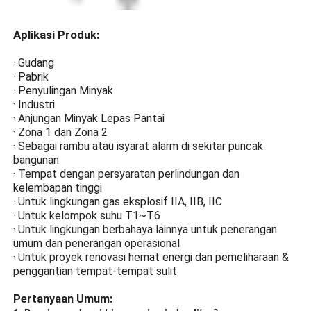
terbakar dan menyebabkan
ledakan.
Aplikasi Produk:
Desain Hemat Energi
· Gudang
Manik-manik lampu LED
· Pabrik
kecerahan tinggi, manik-
· Penyulingan Minyak
manik lampu hemat energi
· Industri
chip LED memiliki
· Anjungan Minyak Lepas Pantai
kecerahan tinggi dan lebih
· Zona 1 dan Zona 2
hemat energi daripada
· Sebagai rambu atau isyarat alarm di sekitar puncak
manik-manik lampu biasa.
bangunan
· Tempat dengan persyaratan perlindungan dan
Sinkronisasi GPS
kelembapan tinggi
(Opsional)
· Untuk lingkungan gas eksplosif IIA, IIB, IIC
· Untuk kelompok suhu T1~T6
Kontrol sakelar yang
· Untuk lingkungan berbahaya lainnya untuk penerangan
dioperasikan dengan lampu
umum dan penerangan operasional
otomatis, dilengkapi dengan
· Untuk proyek renovasi hemat energi dan pemeliharaan &
chip terintegrasi dan
penggantian tempat-tempat sulit
beberapa sirkuit
perlindungan. Kedipan
Pertanyaan Umum:
simultan beberapa lampu