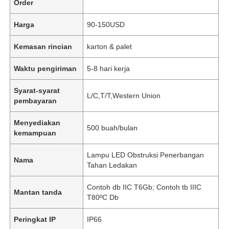
Order
Harga
90-150USD
Kemasan rincian
karton & palet
Waktu pengiriman
5-8 hari kerja
Syarat-syarat
L/C,T/T,Western Union
pembayaran
Menyediakan
500 buah/bulan
kemampuan
Lampu LED Obstruksi Penerbangan
Nama
Tahan Ledakan
Contoh db IIC T6Gb; Contoh tb IIIC
Mantan tanda
T80ºC Db
Peringkat IP
IP66